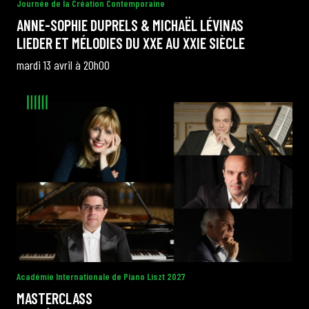
Journée de la Création Contemporaine
de Cortot
ANNE-SOPHIE DUPRELS & MICHAËL LÉVINAS
LIEDER ET MÉLODIES DU XXE AU XXIE SIÈCLE
Concerts de midi et demi
mardi 13 avril à 20h00
Scolaires / Pass Culture
Piano Solo Jazz
La salle
L’événementiel
Académie Internationale de Piano Liszt 2027
MASTERCLASS
Les contacts