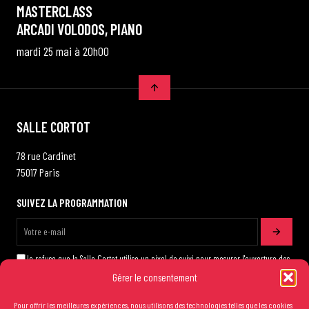
MASTERCLASS
ARCADI VOLODOS, PIANO
mardi 25 mai à 20h00
SALLE CORTOT
78 rue Cardinet
75017 Paris
SUIVEZ LA PROGRAMMATION
Je refuse que la Salle Cortot utilise un pixel de suivi pour mesurer l'ouverture des
emails qui me sont adressés
Gérer le consentement
Pour offrir les meilleures expériences, nous utilisons des technologies telles que les cookies