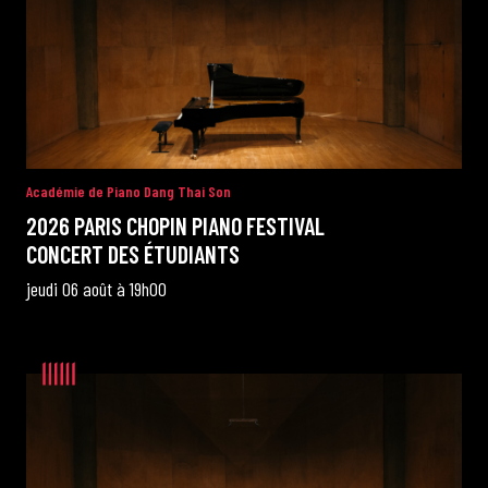
de Cortot
Concerts de midi et demi
Scolaires / Pass Culture
Académie de Piano Dang Thai Son
2026 PARIS CHOPIN PIANO FESTIVAL
Piano Solo Jazz
CONCERT DES ÉTUDIANTS
jeudi 06 août à 19h00
La salle
L’événementiel
Les contacts