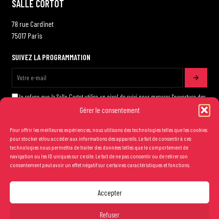
SALLE CORTOT
78 rue Cardinet
75017 Paris
SUIVEZ LA PROGRAMMATION
Je refuse que la Salle Cortot utilise un pixel de suivi pour mesurer l'ouverture des
emails qui me sont adressés
Gérer le consentement
Pour offrir les meilleures expériences, nous utilisons des technologies telles que les cookies
pour stocker et/ou accéder aux informations des appareils. Le fait de consentir à ces
technologies nous permettra de traiter des données telles que le comportement de
navigation ou les ID uniques sur ce site. Le fait de ne pas consentir ou de retirer son
consentement peut avoir un effet négatif sur certaines caractéristiques et fonctions.
Les conditions générales de vente
Accepter
Mentions légales
Refuser
Crédits