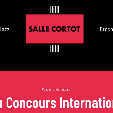
Jazz
Broch
Concours international
du Concours Internatio
es de Cortot