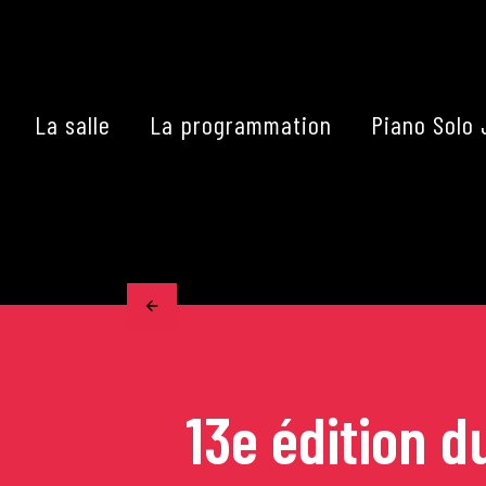
Skip
to
content
La salle
La programmation
Piano Solo 
Accueil
La programmation
Les grands concerts
Les Masterclasses
13e édition 
Les Rencontres Musical