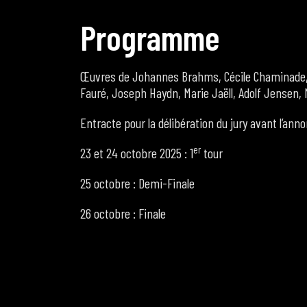
P
r
o
g
r
a
m
m
e
Œuvres de Johannes Brahms, Cécile Chaminade, 
Fauré, Joseph Haydn, Marie Jaëll, Adolf Jensen,
Entracte pour la délibération du jury avant l’ann
er
23 et 24 octobre 2025 : 1
tour
25 octobre : Demi-Finale
26 octobre : Finale