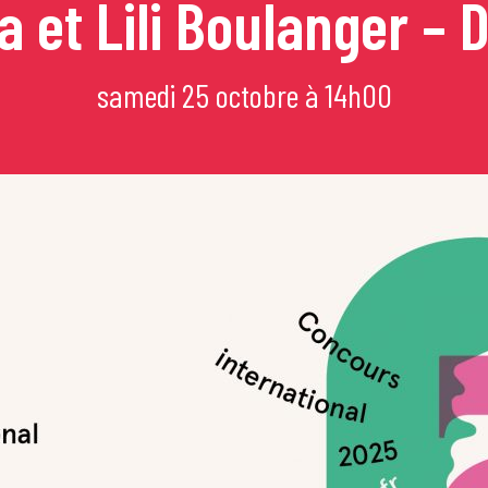
a et Lili Boulanger – 
mi
samedi 25 octobre à 14h00
e