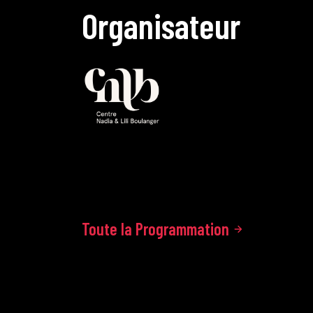
O
r
g
a
n
i
s
a
t
e
u
r
Toute la Programmation