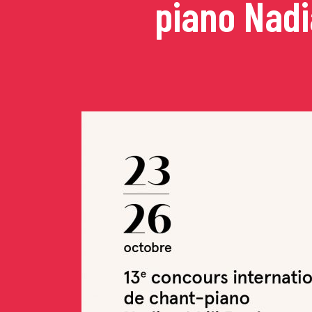
piano Nadi
Concerts de midi et de
Scolaires / Pass Cultur
Piano Solo Jazz
La salle
L’événementiel
Les contacts