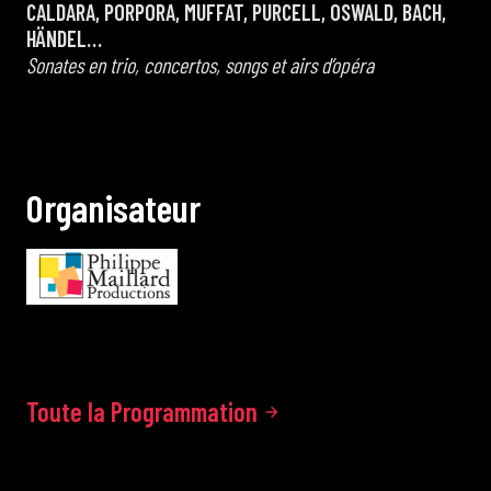
CALDARA, PORPORA, MUFFAT, PURCELL, OSWALD, BACH,
HÄNDEL…
Sonates en trio, concertos, songs et airs d’opéra
O
r
g
a
n
i
s
a
t
e
u
r
Toute la Programmation