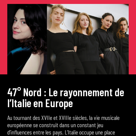
de Cortot
Concerts de midi et demi
Scolaires / Pass Culture
Piano Solo Jazz
4
7
°
N
o
r
d
:
L
e
r
a
y
o
n
n
e
m
e
n
t
d
e
La salle
l
’
I
t
a
l
i
e
e
n
E
u
r
o
p
e
L’événementiel
Au tournant des XVIIe et XVIIIe siècles, la vie musicale
européenne se construit dans un constant jeu
d’influences entre les pays. L’Italie occupe une place
Les contacts