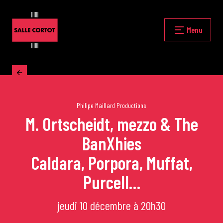
Skip
to
content
Fermer
Menu
Accueil
La programmation
Philipe Maillard Productions
M. Ortscheidt, mezzo & The
BanXhies
Les grands concerts
Caldara, Porpora, Muffat,
Les Masterclasses
Purcell…
jeudi 10 décembre à 20h30
Les Rencontres Musicales