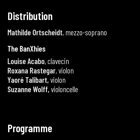
D
i
s
t
r
i
b
u
t
i
o
n
Mathilde Ortscheidt
, mezzo-soprano
T
h
e
B
a
n
X
h
i
e
s
Louise Acabo
, clavecin
Roxana Rastegar
, violon
Yaoré Talibart,
violon
Suzanne Wolff,
violoncelle
P
r
o
g
r
a
m
m
e