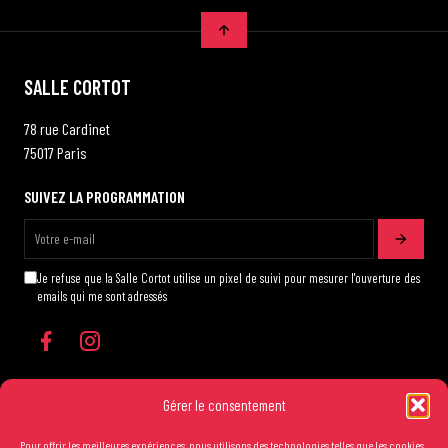
SALLE CORTOT
78 rue Cardinet
75017 Paris
SUIVEZ LA PROGRAMMATION
Je refuse que la Salle Cortot utilise un pixel de suivi pour mesurer l'ouverture des
emails qui me sont adressés
Gérer le consentement
Pour offrir les meilleures expériences, nous utilisons des technologies telles que les cookies