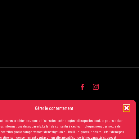
Gérer le consentement
 meilleures expériences, nous utilisons des technologies telles que les cookies pour stocker
ux informations des appareils. Le fait de consentir à ces technologies nous permettra de
nées telles que le comportement de navigation ou les ID uniques sur ce site. Le fait de ne pas
 retirer son consentement peut avoir un effet négatif sur certaines caractéristiques et