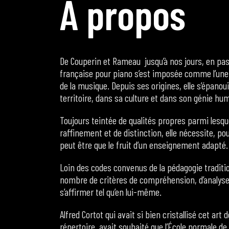
À
p
r
o
p
o
s
De Couperin et Rameau jusqu’à nos jours, en pas
française pour piano s’est imposée comme l’une de
de la musique. Depuis ses origines, elle s’épano
territoire, dans sa culture et dans son génie hu
Toujours teintée de qualités propres parmi lesqu
raffinement et de distinction, elle nécessite, po
peut être que le fruit d’un enseignement adapté
Loin des codes convenus de la pédagogie traditio
nombre de critères de compréhension, d’analyse e
s’affirmer tel qu’en lui-même.
Alfred Cortot qui avait si bien cristallisé cet art
répertoire, avait souhaité que l’École normale de 