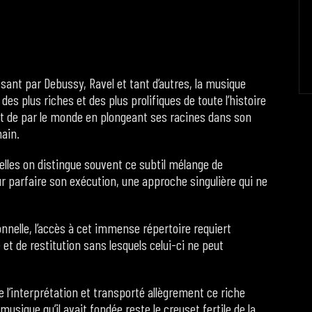
sant par Debussy, Ravel et tant d’autres, la musique
s plus riches et des plus prolifiques de toute l’histoire
uit de par le monde en plongeant ses racines dans son
main.
elles on distingue souvent ce subtil mélange de
ur parfaire son exécution, une approche singulière qui ne
.
nnelle, l’accès à cet immense répertoire requiert
t de restitution sans lesquels celui-ci ne peut
 de l’interprétation et transporté allègrement ce riche
musique qu’il avait fondée reste le creuset fertile de la