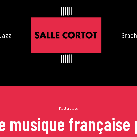
Jazz
Broch
Masterclass
 musique française 
es de Cortot