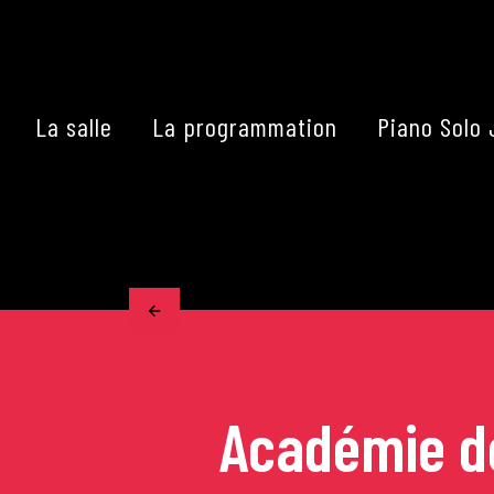
Skip
to
content
La salle
La programmation
Piano Solo 
Accueil
La programmation
Les grands concerts
Les Masterclasses
Académie de
Les Rencontres Musical