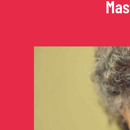
Mas
Concerts de midi et de
Scolaires / Pass Cultur
Piano Solo Jazz
La salle
L’événementiel
Les contacts