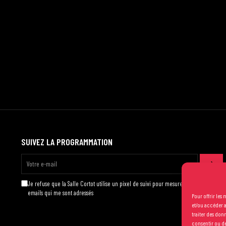
SUIVEZ LA PROGRAMMATION
Je refuse que la Salle Cortot utilise un pixel de suivi pour mesurer l'ouverture des
emails qui me sont adressés
Pour offrir les
et/ou accéder a
traiter des don
consentir ou de