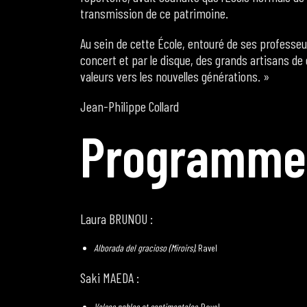
transmission de ce patrimoine.
Au sein de cette École, entouré de ses professeur
concert et par le disque, des grands artisans de
valeurs vers les nouvelles générations. »
Jean-Philippe Collard
P
r
o
g
r
a
m
m
e
Laura BRUNOU :
Alborada del gracioso (Miroirs)
, Ravel
Saki MAEDA :
Valses nobles et sentimentales
, Ravel