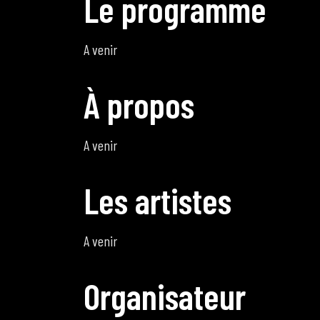
L
e
p
r
o
g
r
a
m
m
e
A venir
À
p
r
o
p
o
s
A venir
L
e
s
a
r
t
i
s
t
e
s
A venir
O
r
g
a
n
i
s
a
t
e
u
r