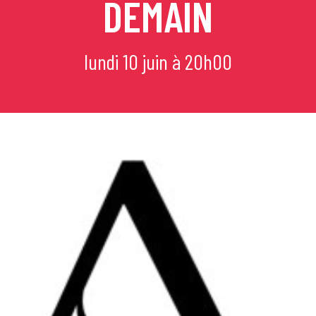
DEMAIN
mi
lundi 10 juin à 20h00
e