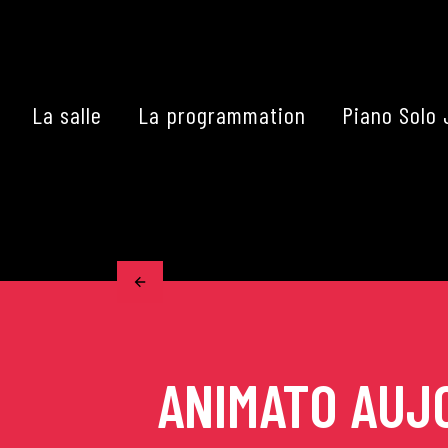
Skip
to
content
La salle
La programmation
Piano Solo 
Accueil
La programmation
Les grands concerts
Les Masterclasses
ANIMATO AUJO
Les Rencontres Musical