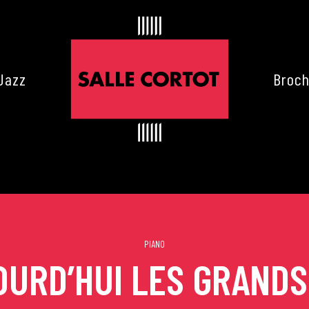
Jazz
Broch
PIANO
URD’HUI LES GRANDS
es de Cortot