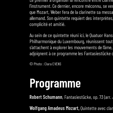
l’instrument. Ce dernier, encore méconnu, se ver
que Mozart, Weber fera de la clarinette sa mess
allemand. Son quintette requiert des interprètes,
complicité et amitié.
Au sein de ce quintette réuni ici, le Quatuor Hans
Philharmonique du Luxembourg, réunissent toutes
s’attachent à explorer les mouvements de l’âme, de 
adjoignent à ce programme les Fantasiestücke d
© Photo : Clara EVENS
P
r
o
g
r
a
m
m
e
Robert Schumann
, Fantasiestücke, op. 73 (arr
Wolfgang Amadeus Mozart,
Quintette avec clar