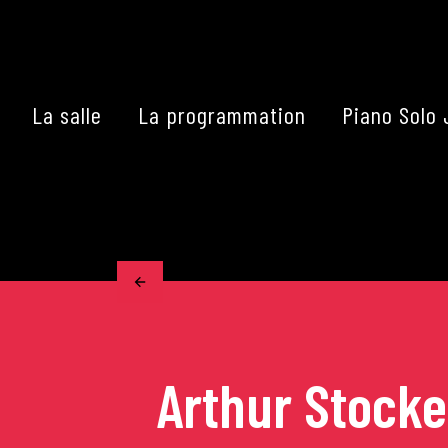
Skip
to
content
La salle
La programmation
Piano Solo 
Accueil
La programmation
Les grands concerts
Les Masterclasses
Arthur Stocke
Les Rencontres Musical