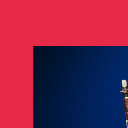
Concerts de midi et de
Scolaires / Pass Cultur
Piano Solo Jazz
La salle
L’événementiel
Les contacts