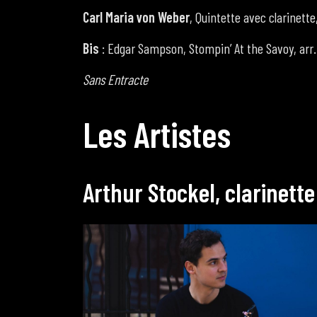
Carl Maria von Weber
, Quintette avec clarinette
Bis
: Edgar Sampson, Stompin’ At the Savoy, arr.
Sans Entracte
L
e
s
A
r
t
i
s
t
e
s
A
r
t
h
u
r
S
t
o
c
k
e
l
,
c
l
a
r
i
n
e
t
t
e