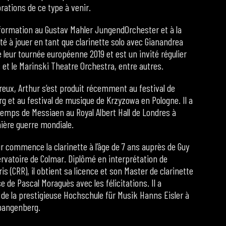
ations de ce type à venir.
 formation au Gustav Mahler JungendOrchester et à la
é à jouer en tant que clarinette solo avec Gianandrea
leur tournée européenne 2019 et est un invité régulier
 et le Marinski Theatre Orchestra, entre autres.
ux, Arthur s’est produit récemment au festival de
et au festival de musique de Krzyzowa en Pologne. Il a
temps de Messiaen au Royal Albert Hall de Londres à
mière guerre mondiale.
r commence la clarinette à l’âge de 7 ans auprès de Guy
ervatoire de Colmar. Diplômé en interprétation de
s (CRR), il obtient sa licence et son Master de clarinette
 de Pascal Moraguès avec les félicitations. Il a
 la prestigieuse Hochschule für Musik Hanns Eisler à
Spangenberg.