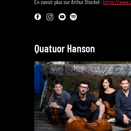
En savoir plus sur Arthur Stockel :
https://www.
Q
u
a
t
u
o
r
H
a
n
s
o
n