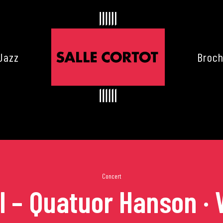
Jazz
Broch
Concert
l – Quatuor Hanson · 
es de Cortot