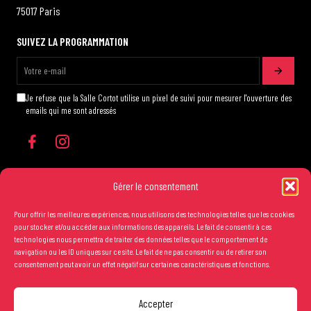
75017 Paris
SUIVEZ LA PROGRAMMATION
Je refuse que la Salle Cortot utilise un pixel de suivi pour mesurer l'ouverture des
emails qui me sont adressés
Gérer le consentement
Pour offrir les meilleures expériences, nous utilisons des technologies telles que les cookies
Les conditions générales de vente
pour stocker et/ou accéder aux informations des appareils. Le fait de consentir à ces
technologies nous permettra de traiter des données telles que le comportement de
Mentions légales
navigation ou les ID uniques sur ce site. Le fait de ne pas consentir ou de retirer son
consentement peut avoir un effet négatif sur certaines caractéristiques et fonctions.
Crédits
Accepter
Copyright Salle Cortot © 2025 - Création studio
Ginger
-
Caroline de Vibraye