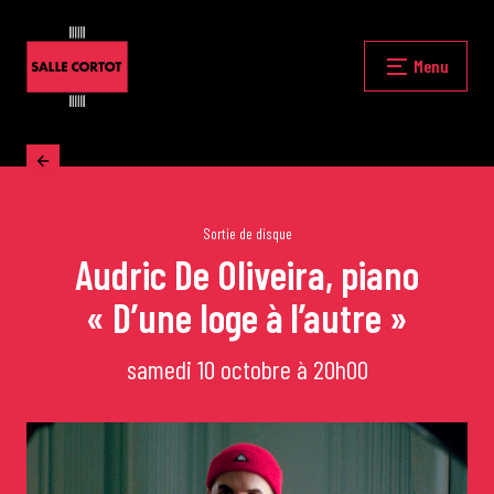
Skip
to
content
Fermer
Menu
Accueil
La programmation
Sortie de disque
Audric De Oliveira, piano
« D’une loge à l’autre »
Les grands concerts
samedi 10 octobre à 20h00
Les Masterclasses
Les Rencontres Musicales