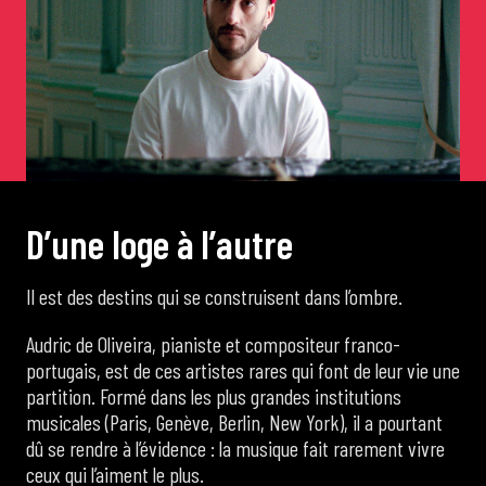
de Cortot
Concerts de midi et demi
Scolaires / Pass Culture
D
’
u
n
e
l
o
g
e
à
l
’
a
u
t
r
e
Piano Solo Jazz
Il est des destins qui se construisent dans l’ombre.
La salle
Audric de Oliveira, pianiste et compositeur franco-
portugais, est de ces artistes rares qui font de leur vie une
partition. Formé dans les plus grandes institutions
L’événementiel
musicales (Paris, Genève, Berlin, New York), il a pourtant
dû se rendre à l’évidence : la musique fait rarement vivre
Les contacts
ceux qui l’aiment le plus.