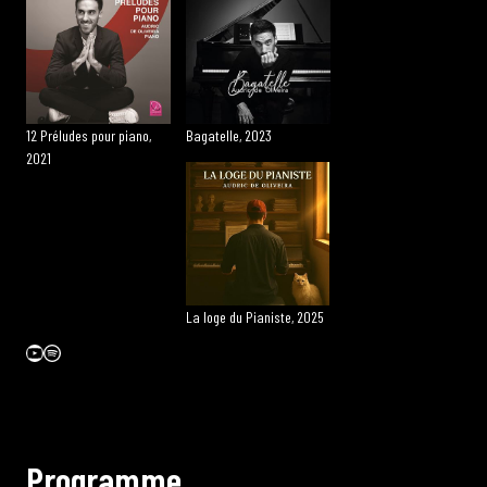
12 Préludes pour piano,
Bagatelle, 2023
2021
La loge du Pianiste, 2025
YouTube
Spotify
P
r
o
g
r
a
m
m
e