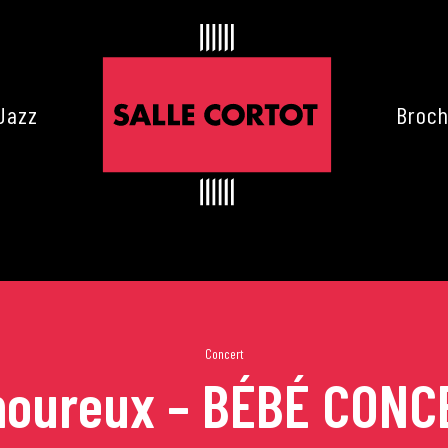
Jazz
Broch
Concert
moureux – BÉBÉ CONCE
es de Cortot