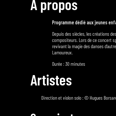
A
p
r
o
p
o
s
Programme dédié aux jeunes enfa
Depuis des siècles, les créations de
compositeurs. Lors de ce concert sp
revivant la magie des danses d’autre
Lamoureux.
Durée : 30 minutes
A
r
t
i
s
t
e
s
Direction et violon solo : © Hugues Borsare