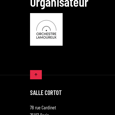
O
r
g
a
n
i
s
a
t
e
u
r
SALLE CORTOT
78 rue Cardinet