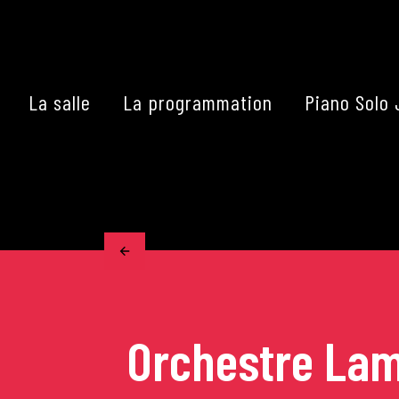
Skip
to
content
La salle
La programmation
Piano Solo 
Accueil
La programmation
Les grands concerts
Les Masterclasses
Orchestre La
Les Rencontres Musical