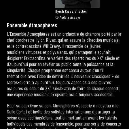
Ilyich Rivas
, direction
© Aude Boissaye
E
n
s
e
m
b
l
e
A
t
m
o
s
p
h
è
r
e
s
L’Ensemble Atmosphères est un orchestre de chambre porté par le
chef d’orchestre Ilyich Rivas, qui en assure la direction musicale,
et le contrebassiste Will Cravy. Il rassemble de jeunes
musiciens virtuoses et polyvalents, qui partagent le souhait
e
d’explorer l’extraordinaire variété des répertoires du XX
siècle et
d’aujourd’hui pour en révéler au public toute la puissance et la
singularité. Chaque programme est conçu autour d’un fil
thématique avec l’idée de définir les « nouveaux classiques » de
l’après-guerre à aujourd’hui, toujours associés à des œuvres
e
majeures du début du XX
siècle afin de faire de chaque concert
une expérience musicale exigeante mais toujours accessible.
Pour sa deuxième saison, Atmosphères s’associe à nouveau à la
Salle Cortot et invite des solistes internationaux à partager la
scène avec ses musiciens, tout en mettant en avant les talents
individuels des membres de l’ensemble, pour une série de concerts