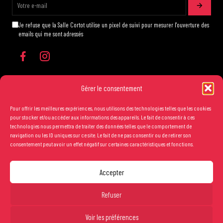
Je refuse que la Salle Cortot utilise un pixel de suivi pour mesurer l'ouverture des
emails qui me sont adressés
Gérer le consentement
Pour offrir les meilleures expériences, nous utilisons des technologies telles que les cookies
Les conditions générales de vente
pour stocker et/ou accéder aux informations des appareils. Le fait de consentir à ces
technologies nous permettra de traiter des données telles que le comportement de
Mentions légales
navigation ou les ID uniques sur ce site. Le fait de ne pas consentir ou de retirer son
consentement peut avoir un effet négatif sur certaines caractéristiques et fonctions.
Crédits
Carré Or : 55€
Réserver
Accepter
Catégorie 1 : 38,50€
Copyright Salle Cortot © 2025 - Création studio
Ginger
-
Caroline de Vibraye
Catégorie 2 : 22€
Tarif réduit* : 17€
Refuser
*Jeunes -26 ans, demandeurs d’emploi, détenteurs
Voir les préférences
du Pass17