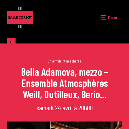
Skip
to
content
Fermer
Menu
Accueil
La programmation
Ensemble Atmosphères
Bella Adamova, mezzo –
Ensemble Atmosphères
Les grands concerts
Weill, Dutilleux, Berio…
Les Masterclasses
samedi 24 avril à 20h00
Les Rencontres Musicales