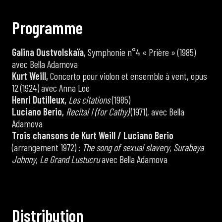
P
r
o
g
r
a
m
m
e
Galina Oustvolskaïa
, Symphonie n°4 « Prière » (1985)
avec Bella Adamova
Kurt Weill,
Concerto pour violon et ensemble à vent, opus
12 (1924) avec Anna Lee
Henri Dutilleux,
Les citations
(1985)
Luciano Berio,
Recital I (for Cathy)
(1971), avec Bella
Adamova
Trois chansons de Kurt Weill / Luciano Berio
(arrangement 1972) :
The song of sexual slavery
,
Surabaya
Johnny
,
Le Grand Lustucru
avec Bella Adamova
D
i
s
t
r
i
b
u
t
i
o
n