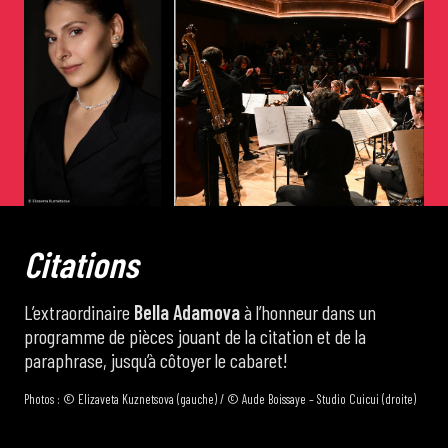
de Cortot
Concerts de midi et demi
Scolaires / Pass Culture
Piano Solo Jazz
C
i
t
a
t
i
o
n
s
La salle
L’extraordinaire
Bella Adamova
à l’honneur dans un
programme de pièces jouant de la citation et de la
paraphrase, jusqu’à côtoyer le cabaret!
L’événementiel
Photos : © Elizaveta Kuznetsova (gauche) / © Aude Boissaye – Studio Cuicui (droite)
Les contacts