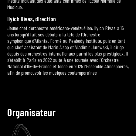
inédits incluant des étudiants confirmés de l’Ecole Normale de
Musique.
I
l
y
i
c
h
R
i
v
a
s
,
d
i
r
e
c
t
i
o
n
Jeune chef d’orchestre américano-vénézuélien, Ilyich Rivas a 16
ans lorsqu’il fait ses débuts à la tête de l’Orchestre
symphonique d’Atlanta. Formé au Peabody Institute, puis en tant
que chef assistant de Marin Alsop et Vladimir Jurowski, il dirige
depuis des orchestres internationaux parmi les plus prestigieux. Il
s’établit à Paris en 2022 suite à une tournée avec l’Orchestre
National d’Île-de-France et fonde en 2025 l’Ensemble Atmosphères,
afin de promouvoir les musiques contemporaines
O
r
g
a
n
i
s
a
t
e
u
r