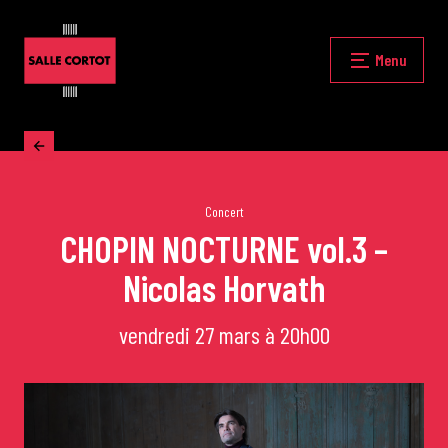
Skip
to
content
Fermer
Menu
Accueil
La programmation
Concert
CHOPIN NOCTURNE vol.3 –
Nicolas Horvath
Les grands concerts
vendredi 27 mars à 20h00
Les Masterclasses
Les Rencontres Musicales