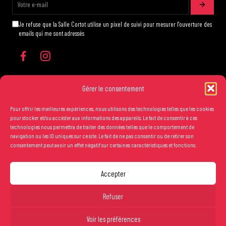
Je refuse que la Salle Cortot utilise un pixel de suivi pour mesurer l'ouverture des
emails qui me sont adressés
Gérer le consentement
Pour offrir les meilleures expériences, nous utilisons des technologies telles que les cookies
Les conditions générales de vente
pour stocker et/ou accéder aux informations des appareils. Le fait de consentir à ces
technologies nous permettra de traiter des données telles que le comportement de
Mentions légales
navigation ou les ID uniques sur ce site. Le fait de ne pas consentir ou de retirer son
consentement peut avoir un effet négatif sur certaines caractéristiques et fonctions.
Crédits
Accepter
Copyright Salle Cortot © 2025 - Création studio
Ginger
-
Caroline de Vibraye
Refuser
Carré Or : 56€
Réserver
Catégorie 1 : 42€
Voir les préférences
Catégorie 2 : 26€