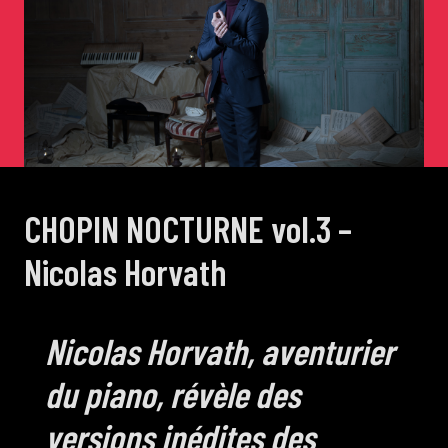
de Cortot
Concerts de midi et demi
Scolaires / Pass Culture
CHOPIN NOCTURNE vol.3 –
Piano Solo Jazz
Nicolas Horvath
La salle
Nicolas Horvath, aventurier
L’événementiel
du piano, révèle des
versions inédites des
Les contacts