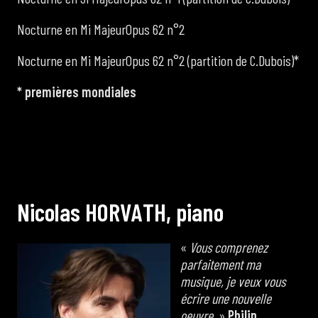
Nocturne en Mi MajeurOpus 62 n°2
Nocturne en Mi MajeurOpus 62 n°2 (partition de C.Dubois)*
* premières mondiales
N
i
c
o
l
a
s
H
O
R
V
A
T
H
,
p
i
a
n
o
«
Vous comprenez
parfaitement ma
musique, je veux vous
écrire une nouvelle
oeuvre.
»
Philip