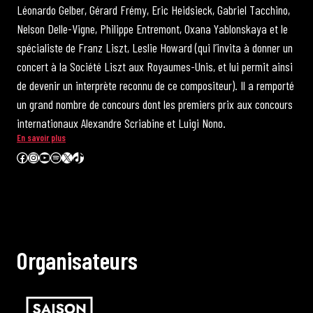
Léonardo Gelber, Gérard Frémy, Eric Heidsieck, Gabriel Tacchino,
Nelson Delle-Vigne, Philippe Entremont, Oxana Yablonskaya et le
spécialiste de Franz Liszt, Leslie Howard (qui l’invita à donner un
concert à la Société Liszt aux Royaumes-Unis, et lui permit ainsi
de devenir un interprète reconnu de ce compositeur). Il a remporté
un grand nombre de concours dont les premiers prix aux concours
internationaux Alexandre Scriabine et Luigi Nono.
En savoir plus
Facebook
Instagram
YouTube
Spotify
X
TikTok
O
r
g
a
n
i
s
a
t
e
u
r
s