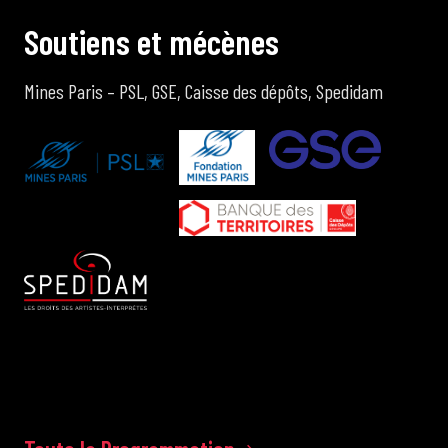
S
o
u
t
i
e
n
s
e
t
m
é
c
è
n
e
s
Mines Paris – PSL, GSE, Caisse des dépôts, Spedidam