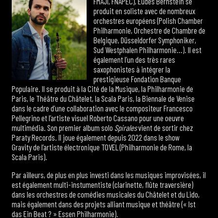
FMAJI, FNAPEC), Eudes Bernstein se
produit en soliste avec de nombreux
orchestres européens (Polish Chamber
Philharmonie, Orchestre de Chambre de
Belgique, Düsseldorfer Symphoniker,
Sud Westphalen Philharmonie…). Il est
également l’un des très rares
saxophonistes à intégrer la
prestigieuse Fondation Banque
Populaire. Il se produit à la Cité de la Musique, la Philharmonie de
Paris, le Théâtre du Châtelet, la Scala Paris, la Biennale de Venise
dans le cadre d’une collaboration avec le compositeur Francesco
Pellegrino et l’artiste visuel Roberto Cassano pour une oeuvre
multimédia. Son premier album solo
Spirales
vient de sortir chez
Paraty Records. Il joue également depuis 2022 dans le show
Gravity de l’artiste électronique TOVEL (Philharmonie de Rome, la
Scala Paris).
Par ailleurs, de plus en plus investi dans les musiques improvisées, il
est également multi-instumentiste (clarinette, flûte traversière)
dans les orchestres de comédies musicales du Châtelet et du Lido,
mais également dans des projets alliant musique et théâtre (« Ist
das Ein Beat ? » Essen Philharmonie).