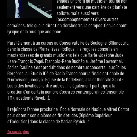
années un profil de musicien tourné non
seulement vers une carrière de pianiste
soliste, mais aussi vers
l’accompagnement et divers autres
domaines, tels que la direction d’orchestre, la composition, le chant
lyrique et la musique ancienne.
Parallèlement à un cursus au Conservatoire de Boulogne-Billancourt,
dans la classe de Pierre-Yves Hodique, il a reçu les conseils en
masterclasses de grands musiciens tels que Marie-Josèphe Jude,
Jean-François Zygel, François-René Duchâble, Jérôme Lowenthal.
Adrien Rauline s’est produit dans de nombreux concerts : aux Folies
Bergères, au Studio 104 de Radio France pour la finale nationale de
l’Eurovision junior, à l’Eglise de la Madeleine, à la cathédrale Saint-
Louis des Invalides, entre autres. Il a également participé à la
création d’un certain nombre d’œuvres contemporaines (ensemble
TM+, académie Ravel…).
Il rejoindra l’année prochaine l’École Normale de Musique Alfred Cortot
pour obtenir son diplôme de fin d’études (Diplôme Supérieur
d’Exécution) dans la classe de Marian Rybicki.”
En savoir plus