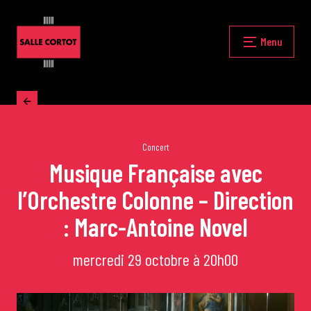
Skip
to
content
Fermer
Menu
Accueil
La programmation
Concert
Musique Française avec
l’Orchestre Colonne – Direction
Les grands concerts
: Marc-Antoine Novel
Les Masterclasses
mercredi 29 octobre à 20h00
Les Rencontres Musicales