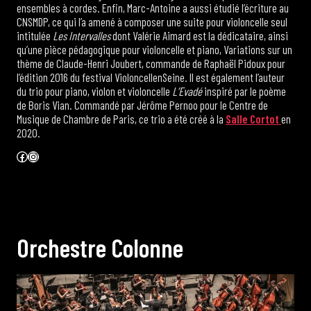
ensembles à cordes. Enfin, Marc-Antoine a aussi étudié l’écriture au
CNSMDP, ce qui l’a amené à composer une suite pour violoncelle seul
intitulée
Les Intervalles
dont Valérie Aimard est la dédicataire, ainsi
qu’une pièce pédagogique pour violoncelle et piano, Variations sur un
thème de Claude-Henri Joubert, commande de Raphaël Pidoux pour
l’édition 2016 du festival VioloncellenSeine. Il est également l’auteur
du trio pour piano, violon et violoncelle
L’Evadé
inspiré par le poème
de Boris Vian. Commandé par Jérôme Pernoo pour le Centre de
Musique de Chambre de Paris, ce trio a été créé à la
Salle Cortot
en
2020.
Facebook
Instagram
O
r
c
h
e
s
t
r
e
C
o
l
o
n
n
e