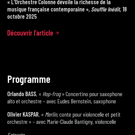
« L’Orchestre Colonne dévoile la richesse de la
musique française contemporaine »,
Souffle Inédit
, 18
octobre 2025
Découvrir l’article
P
r
o
g
r
a
m
m
e
Orlando BASS
, «
Hop-frog
» Concertino pour saxophone
alto et orchestre – avec Eudes Bernstein, saxophone
Olivier KASPAR
, «
Merlin,
conte pour violoncelle et petit
orchestre » – avec Marie-Claude Bantigny, violoncelle
Entracte