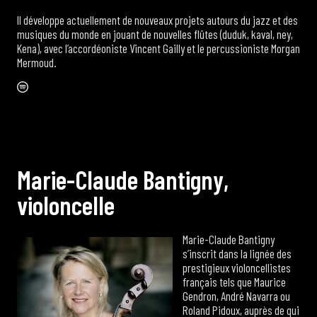
Il développe actuellement de nouveaux projets autours du jazz et des
musiques du monde en jouant de nouvelles flûtes (duduk, kaval, ney,
Kena), avec l’accordéoniste Vincent Gailly et le percussioniste Morgan
Mermoud.
Spotify
M
a
r
i
e
-
C
l
a
u
d
e
B
a
n
t
i
g
n
y
,
v
i
o
l
o
n
c
e
l
l
e
Marie-Claude Bantigny
s’inscrit dans la lignée des
prestigieux violoncellistes
français tels que Maurice
Gendron, André Navarra ou
Roland Pidoux, auprès de qui