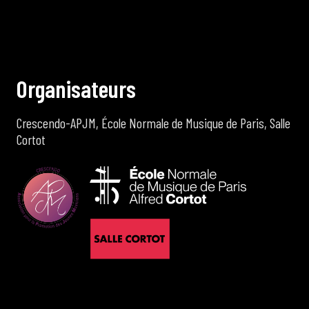
O
r
g
a
n
i
s
a
t
e
u
r
s
Crescendo-APJM, École Normale de Musique de Paris, Salle
Cortot