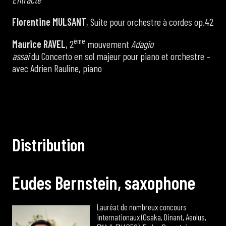
Florentine MULSANT
, Suite pour orchestre à cordes op.42
ème
Maurice RAVEL
, 2
mouvement
Adagio
assai
du Concerto en sol majeur pour piano et orchestre –
avec Adrien Rauline, piano
D
i
s
t
r
i
b
u
t
i
o
n
E
u
d
e
s
B
e
r
n
s
t
e
i
n
,
s
a
x
o
p
h
o
n
e
Lauréat de nombreux concours
internationaux (Osaka, Dinant, Aeolus,