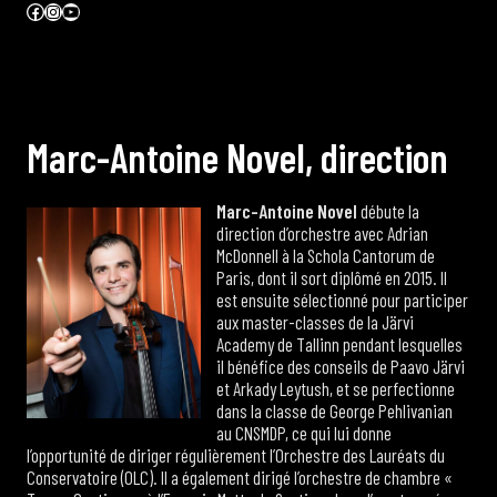
Facebook
Instagram
YouTube
M
a
r
c
-
A
n
t
o
i
n
e
N
o
v
e
l
,
d
i
r
e
c
t
i
o
n
Marc-Antoine Novel
débute la
direction d’orchestre avec Adrian
McDonnell à la Schola Cantorum de
Paris, dont il sort diplômé en 2015. Il
est ensuite sélectionné pour participer
aux master-classes de la Järvi
Academy de Tallinn pendant lesquelles
il bénéfice des conseils de Paavo Järvi
et Arkady Leytush, et se perfectionne
dans la classe de George Pehlivanian
au CNSMDP, ce qui lui donne
l’opportunité de diriger régulièrement l’Orchestre des Lauréats du
Conservatoire (OLC). Il a également dirigé l’orchestre de chambre «