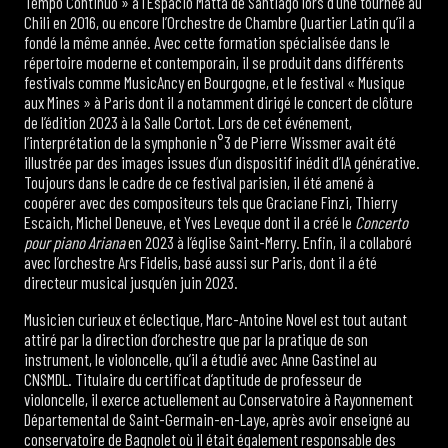
Tempo Continuo » à l’Espacio Matta de Santiago lors d’une tournée au
Chili en 2016, ou encore l’Orchestre de Chambre Quartier Latin qu’il a
fondé la même année. Avec cette formation spécialisée dans le
répertoire moderne et contemporain, il se produit dans différents
festivals comme MusicAncy en Bourgogne, et le festival « Musique
aux Mines » à Paris dont il a notamment dirigé le concert de clôture
de l’édition 2023 à la Salle Cortot. Lors de cet événement,
l’interprétation de la symphonie n°3 de Pierre Wissmer avait été
illustrée par des images issues d’un dispositif inédit d’IA générative.
Toujours dans le cadre de ce festival parisien, il été amené à
coopérer avec des compositeurs tels que Graciane Finzi, Thierry
Escaich, Michel Deneuve, et Yves Leveque dont il a créé le
Concerto
pour piano Ariana
en 2023 à l’église Saint-Merry. Enfin, il a collaboré
avec l’orchestre Ars Fidelis, basé aussi sur Paris, dont il a été
directeur musical jusqu’en juin 2023.
Musicien curieux et éclectique, Marc-Antoine Novel est tout autant
attiré par la direction d’orchestre que par la pratique de son
instrument, le violoncelle, qu’il a étudié avec Anne Gastinel au
CNSMDL. Titulaire du certificat d’aptitude de professeur de
violoncelle, il exerce actuellement au Conservatoire à Rayonnement
Départemental de Saint-Germain-en-Laye, après avoir enseigné au
conservatoire de Bagnolet où il était également responsable des