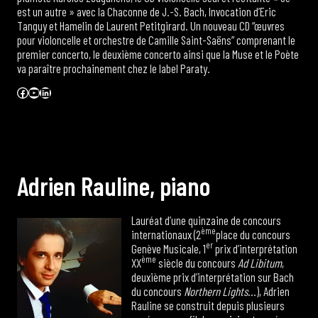
est un autre » avec la Chaconne de J.-S. Bach, Invocation d’Eric
Tanguy et Hamelin de Laurent Petitgirard. Un nouveau CD “œuvres
pour violoncelle et orchestre de Camille Saint-Saëns” comprenant le
premier concerto, le deuxième concerto ainsi que la Muse et le Poète
va paraître prochainement chez le label Paraty.
Facebook
YouTube
LinkedIn
A
d
r
i
e
n
R
a
u
l
i
n
e
,
p
i
a
n
o
Lauréat d’une quinzaine de concours
ème
internationaux (2
place du concours
er
Genève Musicale, 1
prix d’interprétation
ème
XX
siècle du concours
Ad Libitum
,
deuxième prix d’interprétation sur Bach
du concours
Northern Lights
…), Adrien
Rauline se construit depuis plusieurs