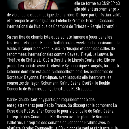
elle se forme au CNSMDP où
elle obtient un premier prix
de violoncelle et de musique de chambre. Dirigée par Christian Ivaldi,
elle remporte avec le Quatuor Fidelio le Premier Prix du Concours
International de Musique de Chambre de Trieste « Sergio Lorenzi ».
Sa carrière de chambriste et de soliste l’amène à jouer dans les
festivals tels que la Roque d’Anthéron, les week-ends musicaux de la
Baule, l’Orangerie de Sceaux, Aix En Musique et dans des salles de
renommées internationales comme Gaveau, Pleyel, Le Louvre, le
Théâtre du Châtelet, l’Opéra Bastille, le Lincoln Center etc. Elle se
produit en soliste avec l’Orchestre Symphonique Français, l’orchestre
Colonne dont elle est aussi violoncelliste solo, les orchestres de
Bordeaux, Bayonne, Perpignan, avec lesquels elle interprète les
concertos de Haydn, Schumann, Saint-Saëns, Dvořák, le Double
Concerto de Brahms, Don Quichotte de R. Strauss…
Marie-Claude Bantigny participe régulièrement à des
enregistrements pour Radio France. Sa discographie comprend La
Muse et le Poète, le 1er Concerto pour Violoncelle de Saint-Saëns,
l’intégrale des Sonates de Beethoven avec le pianiste Romano
Pallottini, l’intégrale des sonates de Johannes Brahms avec le
pianiste Karolos Zouganelis, le CD violoncelle seul et récitante « Je