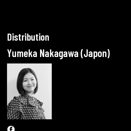
D
i
s
t
r
i
b
u
t
i
o
n
Y
u
m
e
k
a
N
a
k
a
g
a
w
a
(
J
a
p
o
n
)