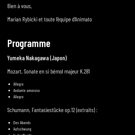
Bien à vous,
Marian Rybicki et toute l’équipe d’Animato
P
r
o
g
r
a
m
m
e
Yumeka Nakagawa (Japon)
Mozart, Sonate en si bémol majeur K.281
Allegro
Andante amoroso
Allegro
Schumann, Fantasiestücke op.12 (extraits) :
Des Abends
Aufschwung