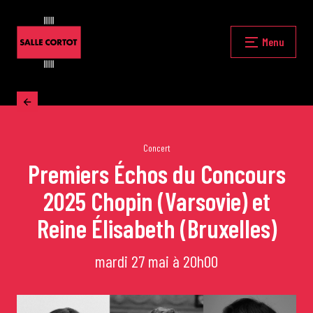
Skip
to
content
Fermer
Menu
Accueil
La programmation
Concert
Premiers Échos du Concours
2025 Chopin (Varsovie) et
Les grands concerts
Reine Élisabeth (Bruxelles)
Les Masterclasses
mardi 27 mai à 20h00
Les Rencontres Musicales