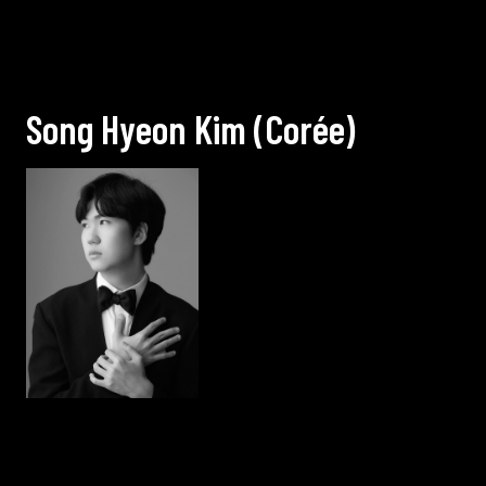
S
o
n
g
H
y
e
o
n
K
i
m
(
C
o
r
é
e
)