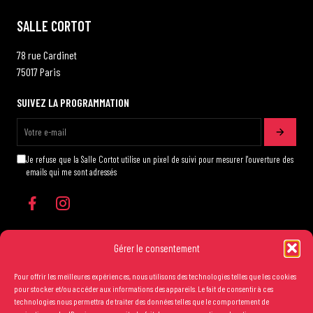
SALLE CORTOT
78 rue Cardinet
75017 Paris
SUIVEZ LA PROGRAMMATION
Je refuse que la Salle Cortot utilise un pixel de suivi pour mesurer l'ouverture des
emails qui me sont adressés
Gérer le consentement
Pour offrir les meilleures expériences, nous utilisons des technologies telles que les cookies
Les conditions générales de vente
pour stocker et/ou accéder aux informations des appareils. Le fait de consentir à ces
technologies nous permettra de traiter des données telles que le comportement de
Mentions légales