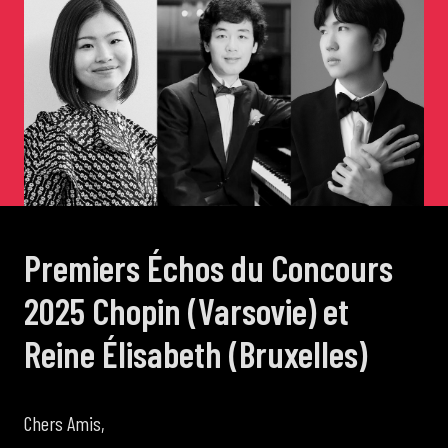
de Cortot
Concerts de midi et demi
Scolaires / Pass Culture
Piano Solo Jazz
Premiers Échos du Concours
La salle
2025 Chopin (Varsovie) et
Reine Élisabeth (Bruxelles)
L’événementiel
Chers Amis,
Les contacts