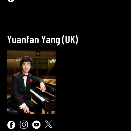
Y
u
a
n
f
a
n
Y
a
n
g
(
U
K
)