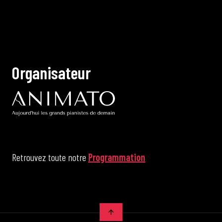
O
r
g
a
n
i
s
a
t
e
u
r
Retrouvez toute notre
Programmation