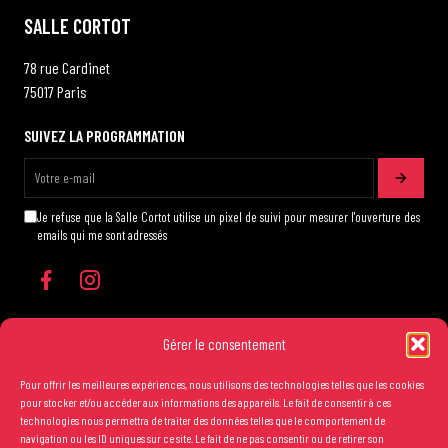
SALLE CORTOT
78 rue Cardinet
75017 Paris
SUIVEZ LA PROGRAMMATION
Je refuse que la Salle Cortot utilise un pixel de suivi pour mesurer l'ouverture des
emails qui me sont adressés
Gérer le consentement
Pour offrir les meilleures expériences, nous utilisons des technologies telles que les cookies
Les conditions générales de vente
pour stocker et/ou accéder aux informations des appareils. Le fait de consentir à ces
technologies nous permettra de traiter des données telles que le comportement de
Mentions légales
navigation ou les ID uniques sur ce site. Le fait de ne pas consentir ou de retirer son