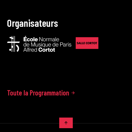
O
r
g
a
n
i
s
a
t
e
u
r
s
Toute la Programmation