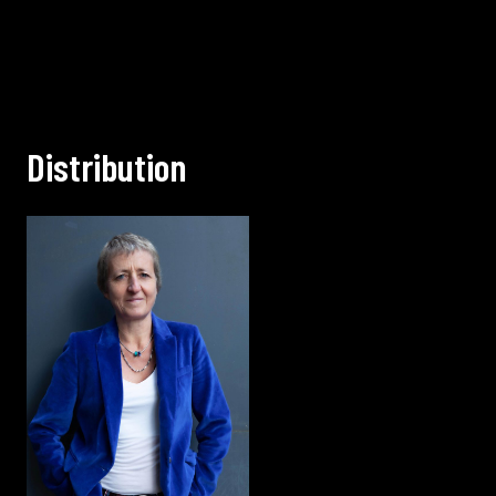
D
i
s
t
r
i
b
u
t
i
o
n