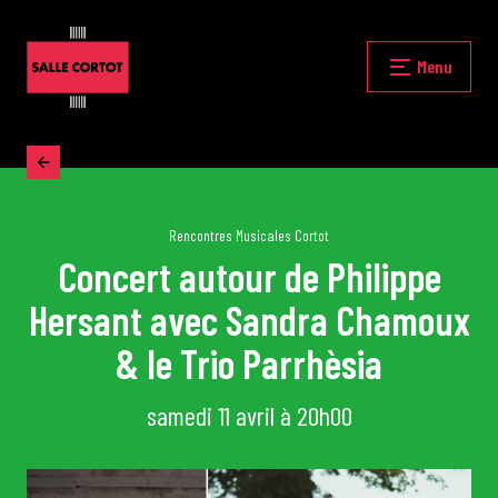
Skip
to
content
Fermer
Menu
Accueil
La programmation
Rencontres Musicales Cortot
Concert autour de Philippe
Hersant avec Sandra Chamoux
Les grands concerts
& le Trio Parrhèsia
Les Masterclasses
samedi 11 avril à 20h00
Les Rencontres Musicales