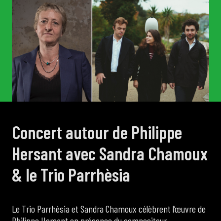
de Cortot
Concerts de midi et demi
Scolaires / Pass Culture
Piano Solo Jazz
Concert autour de Philippe
La salle
Hersant avec Sandra Chamoux
& le Trio Parrhèsia
L’événementiel
Le Trio Parrhèsia et Sandra Chamoux célèbrent l’œuvre de
Les contacts
Philippe Hersant en présence du compositeur.