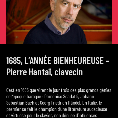
de Cortot
Concerts de midi et demi
Scolaires / Pass Culture
1685, L’ANNÉE BIENHEUREUSE –
Piano Solo Jazz
Pierre Hantaï, clavecin
La salle
C’est en 1685 que virent le jour trois des plus grands génies
de l’époque baroque : Domenico Scarlatti, Johann
L’événementiel
Sebastian Bach et Georg Friedrich Händel. En Italie, le
premier se fait le champion d’une littérature audacieuse
Les contacts
et virtuose pour le clavier, non dénuée d’influences