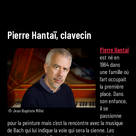
P
i
e
r
r
e
H
a
n
t
a
ï
,
c
l
a
v
e
c
i
n
Pierre Hantaï
est né en
1964 dans
une famille où
l’art occupait
la première
place. Dans
son enfance,
il se
© Jean-Baptiste Millot
passionne
pour la peinture mais c’est la rencontre avec la musique
de Bach qui lui indique la voie qui sera la sienne. Les