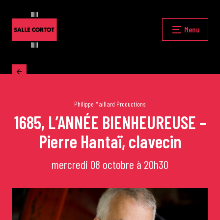
Skip
to
content
Fermer
Menu
Accueil
La programmation
Philippe Maillard Productions
1685, L’ANNÉE BIENHEUREUSE –
Pierre Hantaï, clavecin
Les grands concerts
mercredi 08 octobre à 20h30
Les Masterclasses
Les Rencontres Musicales