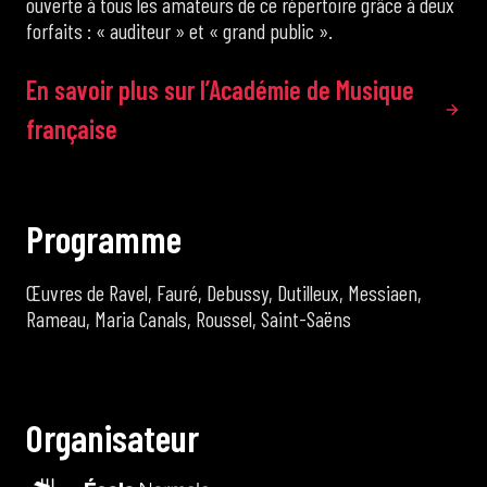
ouverte à tous les amateurs de ce répertoire grâce à deux
forfaits : « auditeur » et « grand public ».
En savoir plus sur l’Académie de Musique
française
P
r
o
g
r
a
m
m
e
Œuvres de Ravel, Fauré, Debussy, Dutilleux, Messiaen,
Rameau, Maria Canals, Roussel, Saint-Saëns
O
r
g
a
n
i
s
a
t
e
u
r