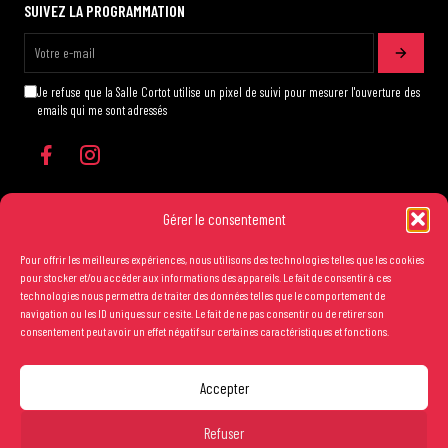
SUIVEZ LA PROGRAMMATION
Je refuse que la Salle Cortot utilise un pixel de suivi pour mesurer l'ouverture des
emails qui me sont adressés
Gérer le consentement
Pour offrir les meilleures expériences, nous utilisons des technologies telles que les cookies
Les conditions générales de vente
pour stocker et/ou accéder aux informations des appareils. Le fait de consentir à ces
technologies nous permettra de traiter des données telles que le comportement de
Mentions légales
navigation ou les ID uniques sur ce site. Le fait de ne pas consentir ou de retirer son
consentement peut avoir un effet négatif sur certaines caractéristiques et fonctions.
Crédits
Accepter
Copyright Salle Cortot © 2025 - Création studio
Ginger
-
Caroline de Vibraye
Refuser