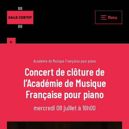
Skip
to
content
Fermer
Menu
Accueil
La programmation
Académie de Musique Française pour piano
Concert de clôture de
l’Académie de Musique
Les grands concerts
Française pour piano
Les Masterclasses
mercredi 08 juillet à 16h00
Les Rencontres Musicales