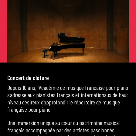
de Cortot
Concerts de midi et demi
Scolaires / Pass Culture
Piano Solo Jazz
C
o
n
c
e
r
t
d
e
c
l
ô
t
u
r
e
Depuis 10 ans, l’Académie de musique française pour piano
La salle
s’adresse aux pianistes français et internationaux de haut
niveau désireux d’approfondir le répertoire de musique
française pour piano.
L’événementiel
Une immersion unique au cœur du patrimoine musical
français accompagnée par des artistes passionnés,
Les contacts