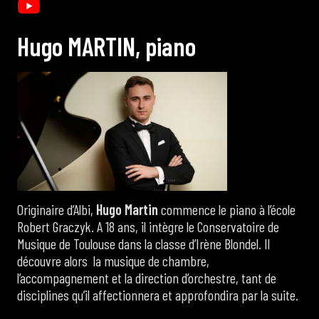
H
u
g
o
M
A
R
T
I
N
,
p
i
a
n
o
Originaire d’Albi,
Hugo Martin
commence le piano à l’école
Robert Graczyk. A 18 ans, il intègre le Conservatoire de
Musique de Toulouse dans la classe d’Irène Blondel. Il
découvre alors la musique de chambre,
l’accompagnement et la direction d’orchestre, tant de
disciplines qu’il affectionnera et approfondira par la suite.