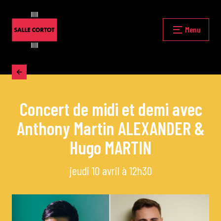
Skip
to
content
Fermer
Menu
Accueil
Concert de midi et demi avec
La programmation
Anthony Martin ALEXANDER &
Les grands concerts
Hugo MARTIN
jeudi 10 avril à 12h30
Les Masterclasses
Les Rencontres Musicales