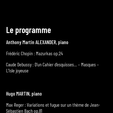
L
e
p
r
o
g
r
a
m
m
e
Anthony Martin ALEXANDER, piano
Frédéric Chopin : Mazurkas op.24
Caude Debussy : D’un Cahier d’esquisses… – Masques –
L’Isle joyeuse
Hugo MARTIN, piano
Max Reger : Variations et fugue sur un thème de Jean-
Sébastien Bach op.81