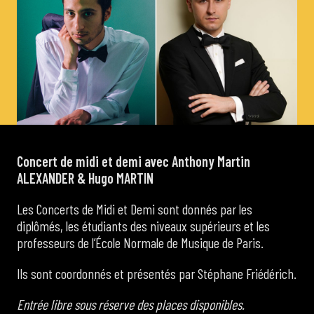
de Cortot
Concerts de midi et demi
Scolaires / Pass Culture
Piano Solo Jazz
Concert de midi et demi avec Anthony Martin
ALEXANDER & Hugo MARTIN
La salle
Les Concerts de Midi et Demi sont donnés par les
diplômés, les étudiants des niveaux supérieurs et les
professeurs de l’École Normale de Musique de Paris.
L’événementiel
Ils sont coordonnés et présentés par Stéphane Friédérich.
Entrée libre sous réserve des places disponibles.
Les contacts