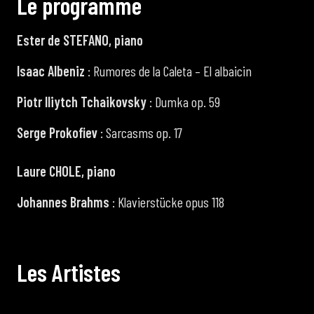
L
e
p
r
o
g
r
a
m
m
e
Ester de STEFANO, piano
Isaac Albeniz
: Rumores de la Caleta – El albaicin
Piotr Iliytch Tchaikovsky
: Dumka op. 59
Serge Prokofiev
: Sarcasms op. 17
Laure CHOLE, piano
Johannes Brahms
: Klavierstücke opus 118
L
e
s
A
r
t
i
s
t
e
s