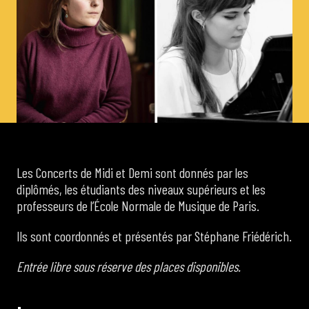
de Cortot
Concerts de midi et demi
Scolaires / Pass Culture
Piano Solo Jazz
Les Concerts de Midi et Demi sont donnés par les
diplômés, les étudiants des niveaux supérieurs et les
La salle
professeurs de l’École Normale de Musique de Paris.
Ils sont coordonnés et présentés par Stéphane Friédérich.
L’événementiel
Entrée libre sous réserve des places disponibles.
Les contacts