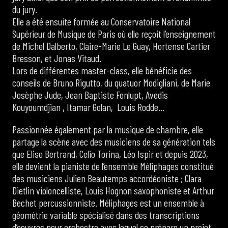
du jury.
Elle a été ensuite formée au Conservatoire National
Supérieur de Musique de Paris où elle reçoit l’enseignement
de Michel Dalberto, Claire-Marie Le Guay, Hortense Cartier
Bresson, et Jonas Vitaud.
Lors de différentes master-class, elle bénéficie des
conseils de Bruno Rigutto, du quatuor Modigliani, de Marie
Josèphe Jude, Jean Baptiste Fonlupt, Avedis
Kouyoumdjian , Itamar Golan, Louis Rodde…
Passionnée également par la musique de chambre, elle
partage la scène avec des musiciens de sa génération tels
que Elise Bertrand, Celio Torina, Léo Ispir et depuis 2023,
elle devient la pianiste de l’ensemble Méliphages constitué
des musiciens Julien Beautemps accordéoniste ; Clara
Dietlin violoncelliste, Louis Hognon saxophoniste et Arthur
Bechet percussionniste. Méliphages est un ensemble à
géométrie variable spécialisé dans des transcriptions
d’oeuvres pour orchestre avec lequel se prépare un projet