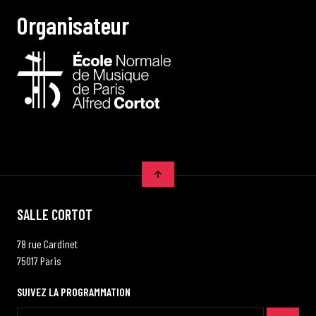
O
r
g
a
n
i
s
a
t
e
u
r
SALLE CORTOT
78 rue Cardinet
75017 Paris
SUIVEZ LA PROGRAMMATION