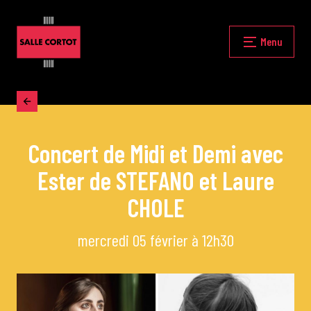
Skip
to
content
Fermer
Menu
Accueil
Concert de Midi et Demi avec
La programmation
Ester de STEFANO et Laure
Les grands concerts
CHOLE
mercredi 05 février à 12h30
Les Masterclasses
Les Rencontres Musicales