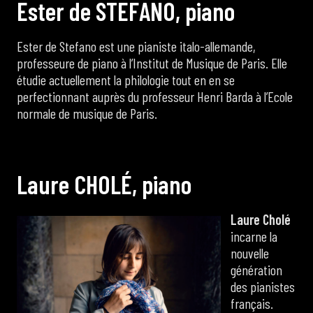
E
s
t
e
r
d
e
S
T
E
F
A
N
O
,
p
i
a
n
o
Ester de Stefano est une pianiste italo-allemande,
professeure de piano à l’Institut de Musique de Paris. Elle
étudie actuellement la philologie tout en en se
perfectionnant auprès du professeur Henri Barda à l’Ecole
normale de musique de Paris.
L
a
u
r
e
C
H
O
L
É
,
p
i
a
n
o
Laure Cholé
incarne la
nouvelle
génération
des pianistes
français.