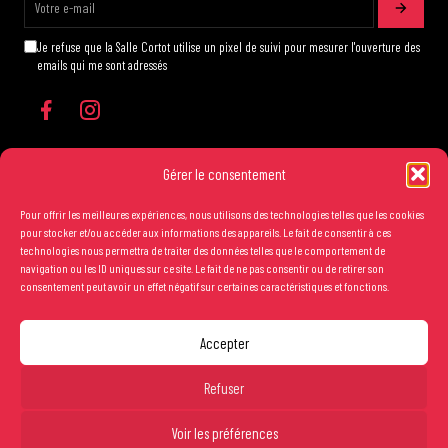
Je refuse que la Salle Cortot utilise un pixel de suivi pour mesurer l'ouverture des
emails qui me sont adressés
Gérer le consentement
Pour offrir les meilleures expériences, nous utilisons des technologies telles que les cookies
Les conditions générales de vente
pour stocker et/ou accéder aux informations des appareils. Le fait de consentir à ces
technologies nous permettra de traiter des données telles que le comportement de
Mentions légales
navigation ou les ID uniques sur ce site. Le fait de ne pas consentir ou de retirer son
consentement peut avoir un effet négatif sur certaines caractéristiques et fonctions.
Crédits
Accepter
Copyright Salle Cortot © 2025 - Création studio
Ginger
-
Caroline de Vibraye
Refuser
Entrée libre.
Voir les préférences