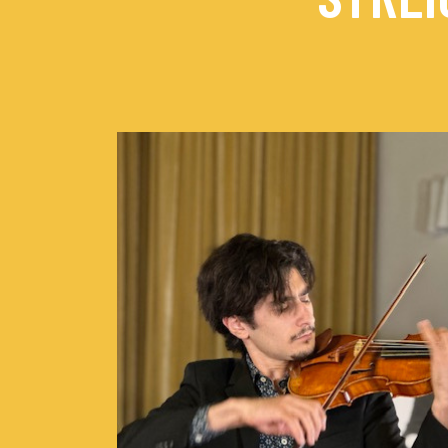
Concerts de midi et de
Scolaires / Pass Cultur
Piano Solo Jazz
La salle
L’événementiel
Les contacts