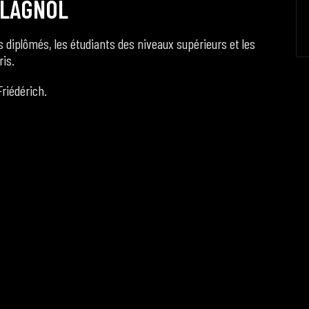
L
A
G
N
O
L
 diplômés, les étudiants des niveaux supérieurs et les
ris.
riédérich.