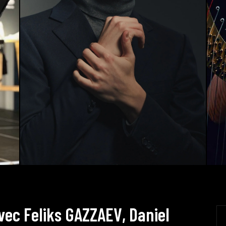
v
e
c
F
e
l
i
k
s
G
A
Z
Z
A
E
V
,
D
a
n
i
e
l