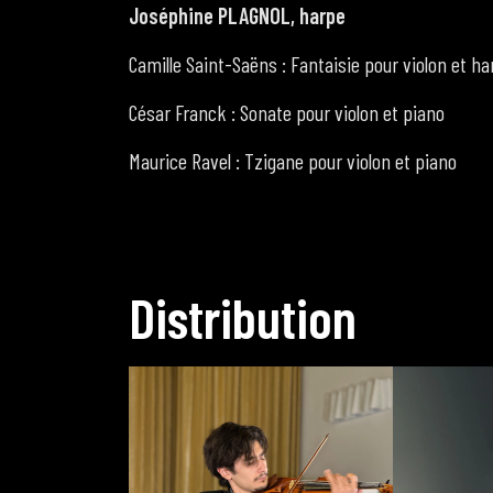
Joséphine PLAGNOL, harpe
Camille Saint-Saëns : Fantaisie pour violon et ha
César Franck : Sonate pour violon et piano
Maurice Ravel : Tzigane pour violon et piano
D
i
s
t
r
i
b
u
t
i
o
n