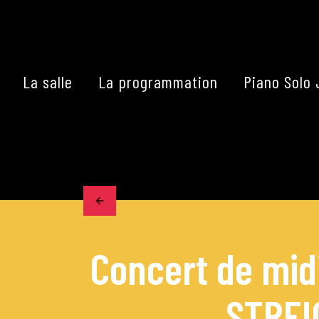
Skip
to
content
La salle
La programmation
Piano Solo 
Accueil
La programmation
Les grands concerts
Concert de midi
Les Masterclasses
STREI
Les Rencontres Musical