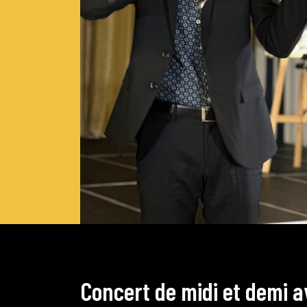
C
o
n
c
e
r
t
d
e
m
i
d
i
e
t
d
e
m
i
a