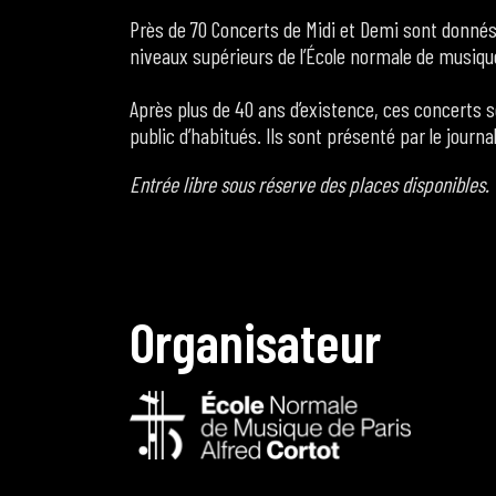
Près de 70 Concerts de Midi et Demi sont donné
niveaux supérieurs de l’École normale de musiqu
Après plus de 40 ans d’existence, ces concerts so
public d’habitués. Ils sont présenté par le journ
Entrée libre sous réserve des places disponibles.
O
r
g
a
n
i
s
a
t
e
u
r