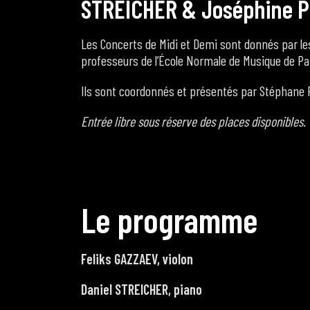
S
T
R
E
I
C
H
E
R
&
J
o
s
é
p
h
i
n
e
P
Les Concerts de Midi et Demi sont donnés par les
professeurs de l’École Normale de Musique de Pa
Ils sont coordonnés et présentés par Stéphane F
Entrée libre sous réserve des places disponibles.
L
e
p
r
o
g
r
a
m
m
e
Feliks GAZZAEV, violon
Daniel STREICHER, piano