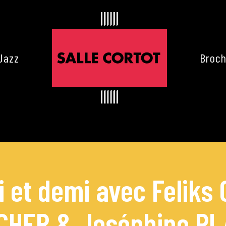
Jazz
Broch
 et demi avec Feliks
CHER & Joséphine P
es de Cortot