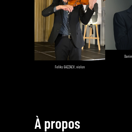
Danie
Feliks GAZZAEV, violon
À
p
r
o
p
o
s