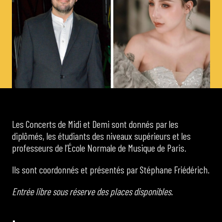
de Cortot
Concerts de midi et demi
Scolaires / Pass Culture
Piano Solo Jazz
Les Concerts de Midi et Demi sont donnés par les
diplômés, les étudiants des niveaux supérieurs et les
La salle
professeurs de l’École Normale de Musique de Paris.
Ils sont coordonnés et présentés par Stéphane Friédérich.
L’événementiel
Entrée libre sous réserve des places disponibles.
Les contacts