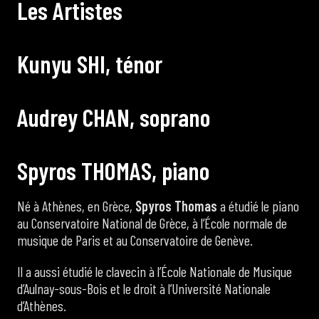
L
e
s
A
r
t
i
s
t
e
s
K
u
n
y
u
S
H
I
,
t
é
n
o
r
A
u
d
r
e
y
C
H
A
N
,
s
o
p
r
a
n
o
S
p
y
r
o
s
T
H
O
M
A
S
,
p
i
a
n
o
Né à Athènes, en Grèce,
Spyros Thomas
a étudié le piano
au Conservatoire National de Grèce, à l’École normale de
musique de Paris et au Conservatoire de Genève.
Il a aussi étudié le clavecin à l’École Nationale de Musique
d’Aulnay-sous-Bois et le droit à l’Université Nationale
d’Athènes.