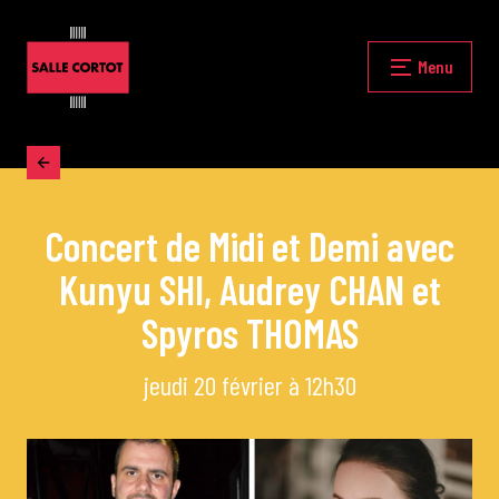
Skip
to
content
Fermer
Menu
Accueil
Concert de Midi et Demi avec
La programmation
Kunyu SHI, Audrey CHAN et
Les grands concerts
Spyros THOMAS
jeudi 20 février à 12h30
Les Masterclasses
Les Rencontres Musicales