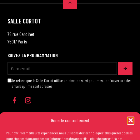
SALLE CORTOT
78 rue Cardinet
75017 Paris
SUIVEZ LA PROGRAMMATION
Je refuse que la Salle Cortot utilise un pixel de suivi pour mesurer l'ouverture des
emails qui me sont adressés
Gérer le consentement
Pour offrir les meilleures expériences, nous utilisons des technologies telles que les cookies
Les conditions générales de vente
pour stocker et/ou accéder aux informations des appareils. Le fait de consentir à ces