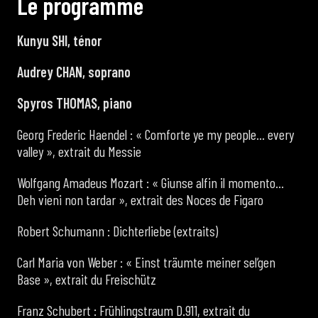
L
e
p
r
o
g
r
a
m
m
e
Kunyu SHI, ténor
Audrey CHAN, soprano
Spyros THOMAS, piano
Georg Frederic Haendel : « Comforte ye my people… every
valley », extrait du Messie
Wolfgang Amadeus Mozart : « Giunse alfin il momento…
Deh vieni non tardar », extrait des Noces de Figaro
Robert Schumann : Dichterliebe (extraits)
Carl Maria von Weber : « Einst träumte meiner sel’gen
Base », extrait du Freischütz
Franz Schubert : Frühlingstraum D.911, extrait du