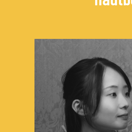
Concerts de midi et de
Scolaires / Pass Cultur
Piano Solo Jazz
La salle
L’événementiel
Les contacts