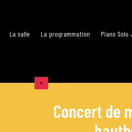
Skip
to
content
La salle
La programmation
Piano Solo 
Accueil
La programmation
Les grands concerts
Concert de m
Les Masterclasses
hautb
Les Rencontres Musical