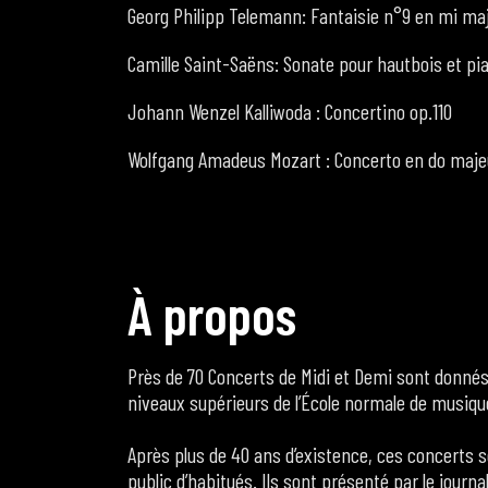
Georg Philipp Telemann: Fantaisie n°9 en mi ma
Camille Saint-Saëns: Sonate pour hautbois et pi
Johann Wenzel Kalliwoda : Concertino op.110
Wolfgang Amadeus Mozart : Concerto en do maje
À
p
r
o
p
o
s
Près de 70 Concerts de Midi et Demi sont donné
niveaux supérieurs de l’École normale de musiqu
Après plus de 40 ans d’existence, ces concerts so
public d’habitués. Ils sont présenté par le journ