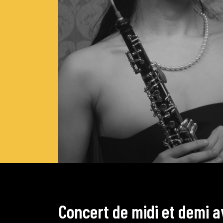
C
o
n
c
e
r
t
d
e
m
i
d
i
e
t
d
e
m
i
a