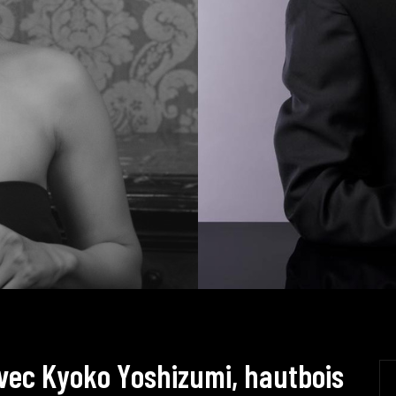
v
e
c
K
y
o
k
o
Y
o
s
h
i
z
u
m
i
,
h
a
u
t
b
o
i
s