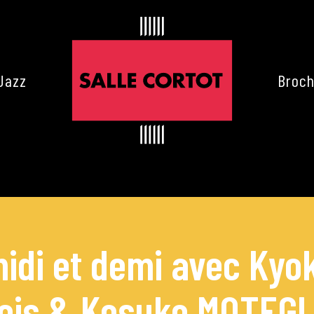
Jazz
Broch
idi et demi avec Kyo
ois & Kosuke MOTEGI,
es de Cortot