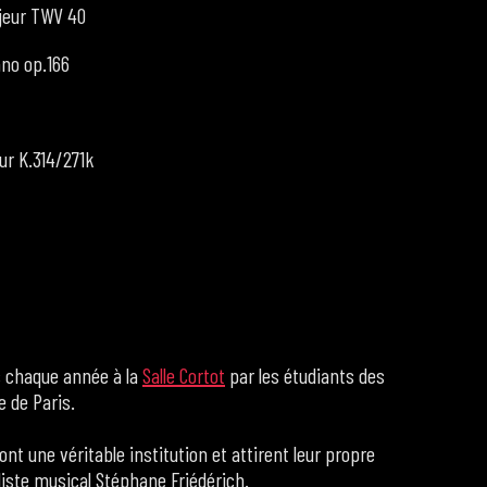
jeur TWV 40
ano op.166
ur K.314/271k
s chaque année à la
Salle Cortot
par les étudiants des
e de Paris.
nt une véritable institution et attirent leur propre
aliste musical Stéphane Friédérich.