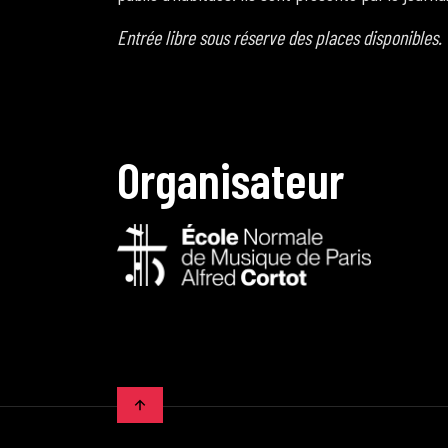
Entrée libre sous réserve des places disponibles.
O
r
g
a
n
i
s
a
t
e
u
r