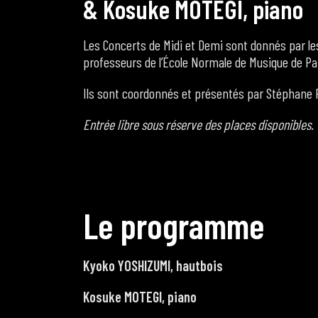
&
K
o
s
u
k
e
M
O
T
E
G
I
,
p
i
a
n
o
Les Concerts de Midi et Demi sont donnés par les
professeurs de l’École Normale de Musique de Pa
Ils sont coordonnés et présentés par Stéphane F
Entrée libre sous réserve des places disponibles.
L
e
p
r
o
g
r
a
m
m
e
Kyoko YOSHIZUMI, hautbois
Kosuke MOTEGI, piano