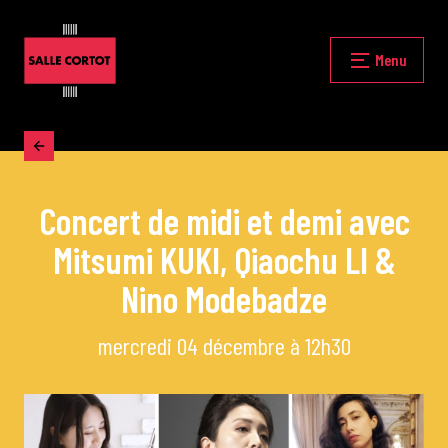
Skip
to
content
Fermer
Menu
Accueil
Concert de midi et demi avec
La programmation
Mitsumi KUKI, Qiaochu LI &
Les grands concerts
Nino Modebadze
mercredi 04 décembre à 12h30
Les Masterclasses
Les Rencontres Musicales