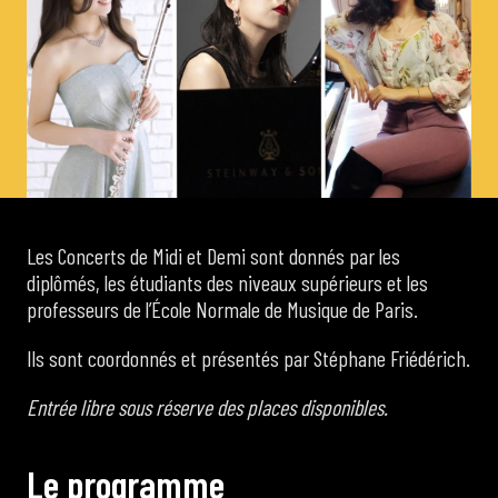
de Cortot
Concerts de midi et demi
Scolaires / Pass Culture
Piano Solo Jazz
Les Concerts de Midi et Demi sont donnés par les
diplômés, les étudiants des niveaux supérieurs et les
professeurs de l’École Normale de Musique de Paris.
La salle
Ils sont coordonnés et présentés par Stéphane Friédérich.
L’événementiel
Entrée libre sous réserve des places disponibles.
L
e
p
r
o
g
r
a
m
m
e
Les contacts