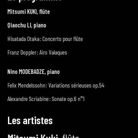
Mitsumi KUKI, flûte
Qiaochu LI, piano
Hisatada Otaka : Concerto pour flûte
Franz Doppler : Airs Valaques
Nino MODEBADZE, piano
Felix Mendelssohn : Variations sérieuses op.54
Alexandre Scriabine : Sonate op.6 n°1
L
e
s
a
r
t
i
s
t
e
s