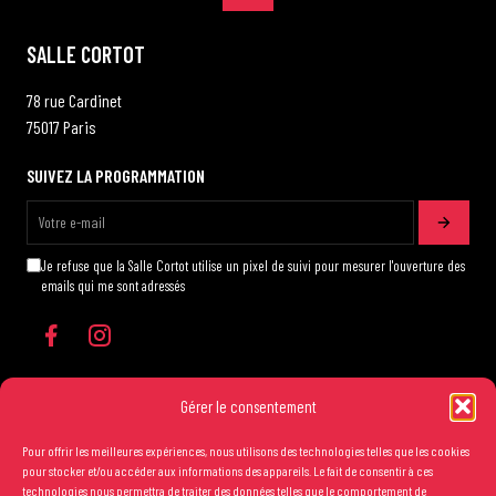
SALLE CORTOT
78 rue Cardinet
75017 Paris
SUIVEZ LA PROGRAMMATION
Je refuse que la Salle Cortot utilise un pixel de suivi pour mesurer l'ouverture des
emails qui me sont adressés
Gérer le consentement
Pour offrir les meilleures expériences, nous utilisons des technologies telles que les cookies
Les conditions générales de vente
pour stocker et/ou accéder aux informations des appareils. Le fait de consentir à ces
technologies nous permettra de traiter des données telles que le comportement de