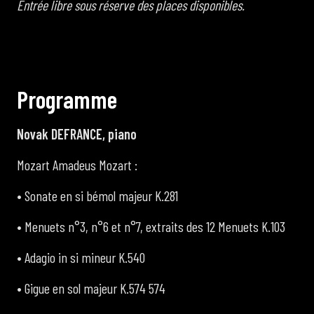
Entrée libre sous réserve des places disponibles.
P
r
o
g
r
a
m
m
e
Novak DEFRANCE, piano
Mozart Amadeus Mozart :
• Sonate en si bémol majeur K.281
• Menuets n°3, n°6 et n°7, extraits des 12 Menuets K.103
• Adagio in si mineur K.540
• Gigue en sol majeur K.574 574