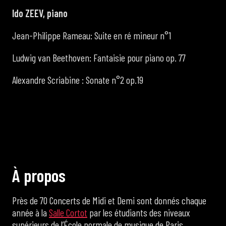
Ido ZEEV, piano
Jean-Philippe Rameau: Suite en ré mineur n°1
Ludwig van Beethoven: Fantaisie pour piano op. 77
Alexandre Scriabine : Sonate n°2 op.19
À
p
r
o
p
o
s
Près de 70 Concerts de Midi et Demi sont donnés chaque
année à la
Salle Cortot
par les étudiants des niveaux
supérieurs de l’École normale de musique de Paris.