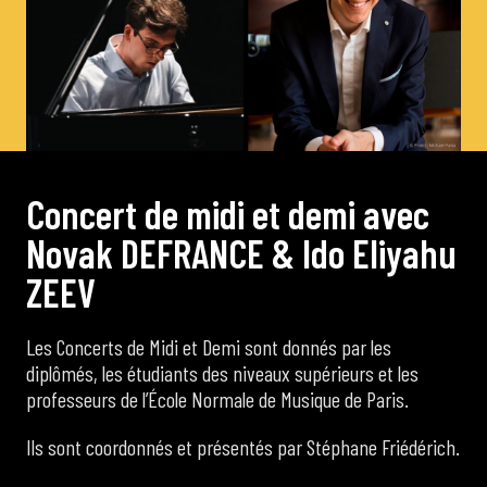
de Cortot
Concerts de midi et demi
Scolaires / Pass Culture
C
o
n
c
e
r
t
d
e
m
i
d
i
e
t
d
e
m
i
a
v
e
c
N
o
v
a
k
D
E
F
R
A
N
C
E
&
I
d
o
E
l
i
y
a
h
u
Piano Solo Jazz
Z
E
E
V
La salle
Les Concerts de Midi et Demi sont donnés par les
diplômés, les étudiants des niveaux supérieurs et les
L’événementiel
professeurs de l’École Normale de Musique de Paris.
Ils sont coordonnés et présentés par Stéphane Friédérich.
Les contacts