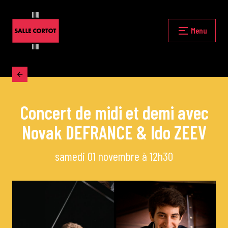
Skip
to
content
Fermer
Menu
Accueil
Concert de midi et demi avec
La programmation
Novak DEFRANCE & Ido ZEEV
Les grands concerts
samedi 01 novembre à 12h30
Les Masterclasses
Les Rencontres Musicales