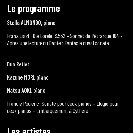
L
e
p
r
o
g
r
a
m
m
e
Stella ALMONDO, piano
Franz Liszt : Die Lorelei S.532 – Sonnet de Pétrarque 104 –
Après une lecture du Dante : Fantasia quasi sonata
Duo Reflet
Kazune MORI, piano
Natsu AOKI, piano
Francis Poulenc : Sonate pour deux pianos – Elégie pour
deux pianos – Embarquement à Cythère
L
e
s
a
r
t
i
s
t
e
s