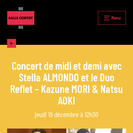
Skip
to
content
Fermer
Menu
Accueil
Concert de midi et demi avec
La programmation
Stella ALMONDO et le Duo
Les grands concerts
Reflet – Kazune MORI & Natsu
AOKI
Les Masterclasses
jeudi 19 décembre à 12h30
Les Rencontres Musicales