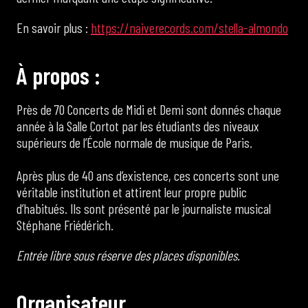
En savoir plus :
https://naiverecords.com/stella-almondo
À
p
r
o
p
o
s
:
Près de 70 Concerts de Midi et Demi sont donnés chaque
année à la Salle Cortot par les étudiants des niveaux
supérieurs de l’École normale de musique de Paris.
Après plus de 40 ans d’existence, ces concerts sont une
véritable institution et attirent leur propre public
d’habitués. Ils sont présenté par le journaliste musical
Stéphane Friédérich.
Entrée libre sous réserve des places disponibles.
O
r
g
a
n
i
s
a
t
e
u
r