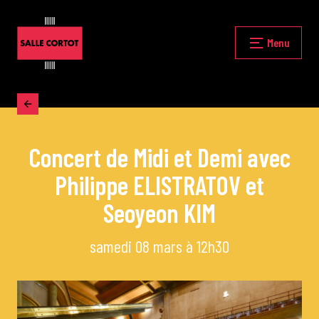
Skip
to
content
Fermer
Menu
Accueil
Concert de Midi et Demi avec
La programmation
Philippe ELISTRATOV et
Les grands concerts
Seoyeon KIM
samedi 08 mars à 12h30
Les Masterclasses
Les Rencontres Musicales