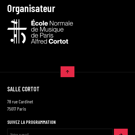
O
r
g
a
n
i
s
a
t
e
u
r
SALLE CORTOT
78 rue Cardinet
75017 Paris
SUIVEZ LA PROGRAMMATION