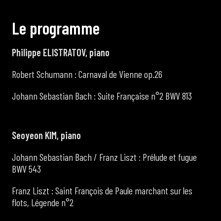
L
e
p
r
o
g
r
a
m
m
e
Philippe ELISTRATOV, piano
Robert Schumann : Carnaval de Vienne op.26
Johann Sebastian Bach : Suite Française n°2 BWV 813
Seoyeon KIM, piano
Johann Sebastian Bach / Franz Liszt : Prélude et fugue
BWV 543
Franz Liszt : Saint François de Paule marchant sur les
flots, Légende n°2