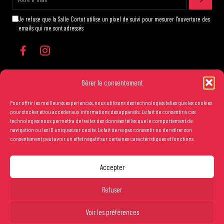
Je refuse que la Salle Cortot utilise un pixel de suivi pour mesurer l'ouverture des
emails qui me sont adressés
Gérer le consentement
Pour offrir les meilleures expériences, nous utilisons des technologies telles que les cookies
Les conditions générales de vente
pour stocker et/ou accéder aux informations des appareils. Le fait de consentir à ces
technologies nous permettra de traiter des données telles que le comportement de
Mentions légales
navigation ou les ID uniques sur ce site. Le fait de ne pas consentir ou de retirer son
consentement peut avoir un effet négatif sur certaines caractéristiques et fonctions.
Crédits
Accepter
Copyright Salle Cortot © 2025 - Création studio
Ginger
-
Caroline de Vibraye
Refuser
Entrée libre.
Voir les préférences