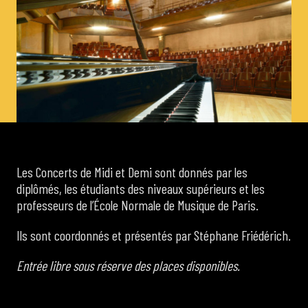
de Cortot
Concerts de midi et demi
Scolaires / Pass Culture
Piano Solo Jazz
Les Concerts de Midi et Demi sont donnés par les
diplômés, les étudiants des niveaux supérieurs et les
La salle
professeurs de l’École Normale de Musique de Paris.
Ils sont coordonnés et présentés par Stéphane Friédérich.
L’événementiel
Entrée libre sous réserve des places disponibles.
Les contacts