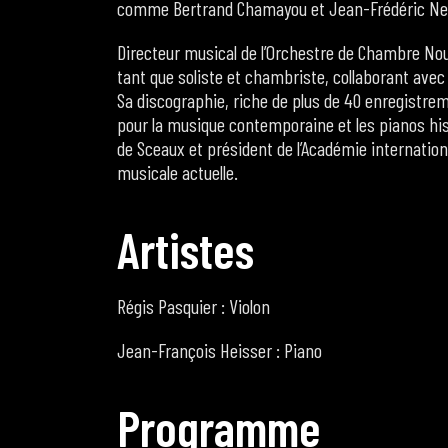
comme Bertrand Chamayou et Jean-Frédéric Ne
Directeur musical de l’Orchestre de Chambre Nouve
tant que soliste et chambriste, collaborant ave
Sa discographie, riche de plus de 40 enregistr
pour la musique contemporaine et les pianos histo
de Sceaux et président de l’Académie internationa
musicale actuelle.
A
r
t
i
s
t
e
s
Régis Pasquier : Violon
Jean-François Heisser : Piano
P
r
o
g
r
a
m
m
e