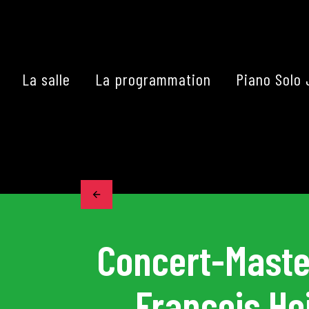
Skip
to
content
La salle
La programmation
Piano Solo 
Accueil
La programmation
Les grands concerts
Concert-Maste
Les Masterclasses
François He
Les Rencontres Musical