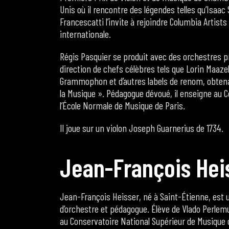
Unis où il rencontre des légendes telles qu’Isaac 
Francescatti l’invite à rejoindre Columbia Artist
internationale.
Régis Pasquier se produit avec des orchestres p
direction de chefs célèbres tels que Lorin Maaze
Grammophon et d’autres labels de renom, obtena
la Musique ». Pédagogue dévoué, il enseigne au Co
l’École Normale de Musique de Paris.
Il joue sur un violon Joseph Guarnerius de 1734.
J
e
a
n
-
F
r
a
n
ç
o
i
s
H
e
i
Jean-François Heisser, né à Saint-Étienne, est
d’orchestre et pédagogue. Élève de Vlado Perlemu
au Conservatoire National Supérieur de Musique 