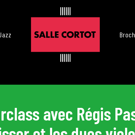
Jazz
Broch
rclass avec Régis Pas
isser et les duos viol
es de Cortot