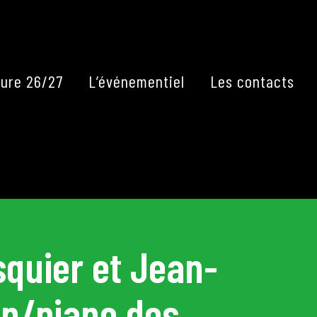
Fermer
ure 26/27
L’événementiel
Les contacts
quier et Jean-
on/piano des