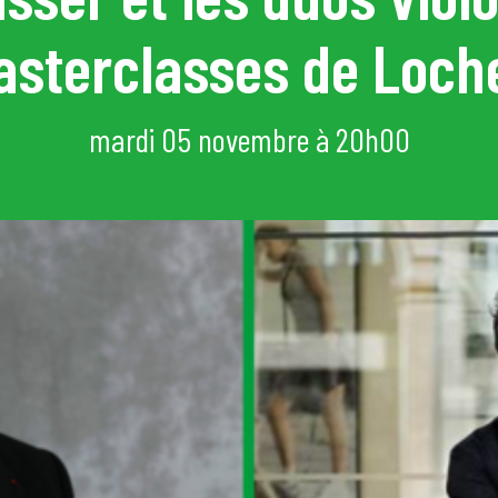
sterclasses de Loch
mi
e
mardi 05 novembre à 20h00