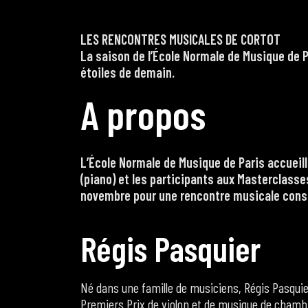
LES RENCONTRES MUSICALES DE CORTOT
La saison de l’École Normale de Musique de P
étoiles de demain.
A
p
r
o
p
o
s
L’École Normale de Musique de Paris accueill
(piano) et les participants aux Masterclasse
novembre pour une rencontre musicale consa
R
é
g
i
s
P
a
s
q
u
i
e
r
Né dans une famille de musiciens, Régis Pasquier
Premiers Prix de violon et de musique de chambre