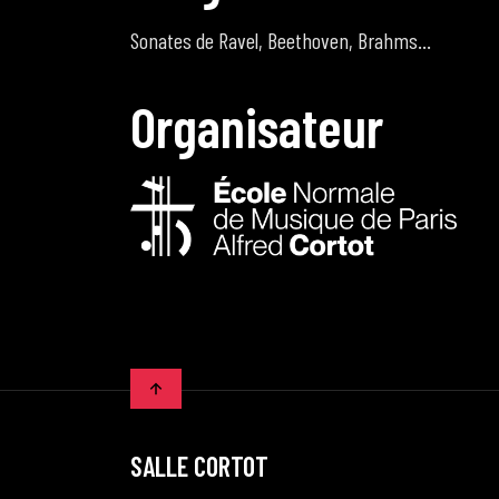
Sonates de Ravel, Beethoven, Brahms…
O
r
g
a
n
i
s
a
t
e
u
r
SALLE CORTOT