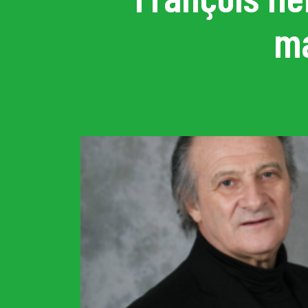
ma
Concerts de midi et de
Scolaires / Pass Cultur
Piano Solo Jazz
La salle
L’événementiel
Les contacts