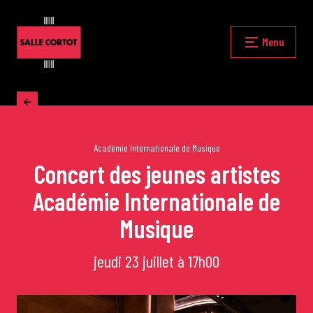
Skip
to
content
Fermer
Menu
Accueil
La programmation
Académie Internationale de Musique
Concert des jeunes artistes
Académie Internationale de
Les grands concerts
Musique
Les Masterclasses
jeudi 23 juillet à 17h00
Les Rencontres Musicales