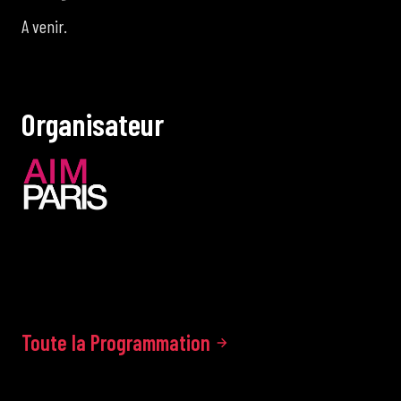
A venir.
O
r
g
a
n
i
s
a
t
e
u
r
Toute la Programmation