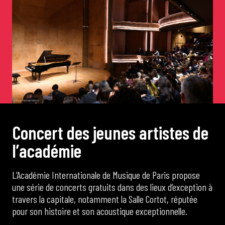
de Cortot
Concerts de midi et demi
Scolaires / Pass Culture
Piano Solo Jazz
C
o
n
c
e
r
t
d
e
s
j
e
u
n
e
s
a
r
t
i
s
t
e
s
d
e
l
’
a
c
a
d
é
m
i
e
La salle
L’Académie Internationale de Musique de Paris propose
L’événementiel
une série de concerts gratuits dans des lieux d’exception à
travers la capitale, notamment la Salle Cortot, réputée
pour son histoire et son acoustique exceptionnelle.
Les contacts