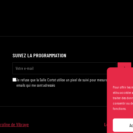
SUIVEZ LA PROGRAMMATION
Je refuse que la Salle Cortot utilise un pixel de suivi pour mesurer l'ouverture des
emails qui me sont adressés
Pour offrir les
et/ou accéder a
traiter des don
consentir ou de
fonctions.
roline de Vibraye
Les conditions 
A