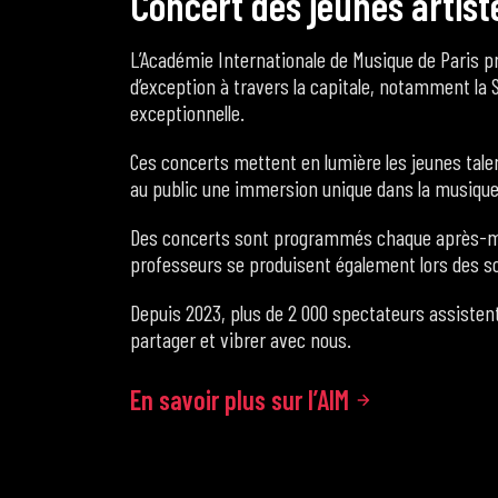
C
o
n
c
e
r
t
d
e
s
j
e
u
n
e
s
a
r
t
i
s
t
L’Académie Internationale de Musique de Paris p
d’exception à travers la capitale, notamment la S
exceptionnelle.
Ces concerts mettent en lumière les jeunes talen
au public une immersion unique dans la musiqu
Des concerts sont programmés chaque après-midi
professeurs se produisent également lors des so
Depuis 2023, plus de 2 000 spectateurs assisten
partager et vibrer avec nous.
En savoir plus sur l’AIM