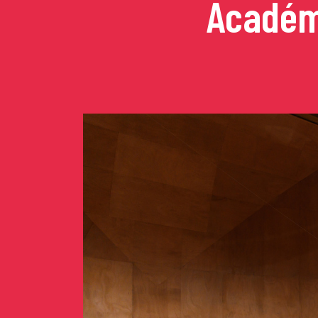
Académi
Concerts de midi et de
Scolaires / Pass Cultur
Piano Solo Jazz
La salle
L’événementiel
Les contacts