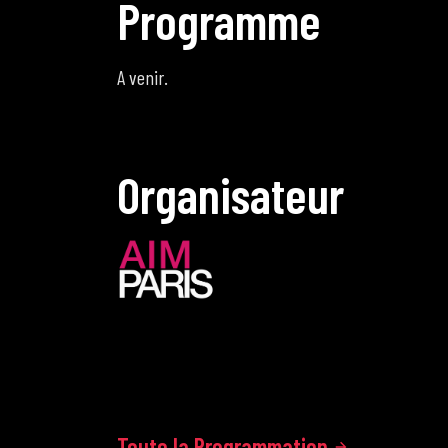
P
r
o
g
r
a
m
m
e
A venir.
O
r
g
a
n
i
s
a
t
e
u
r
Toute la Programmation