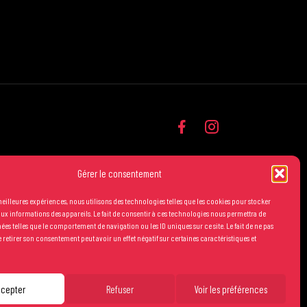
Gérer le consentement
 meilleures expériences, nous utilisons des technologies telles que les cookies pour stocker
ux informations des appareils. Le fait de consentir à ces technologies nous permettra de
nées telles que le comportement de navigation ou les ID uniques sur ce site. Le fait de ne pas
 retirer son consentement peut avoir un effet négatif sur certaines caractéristiques et
générales de vente
Mentions légales
Crédits
ccepter
Refuser
Voir les préférences