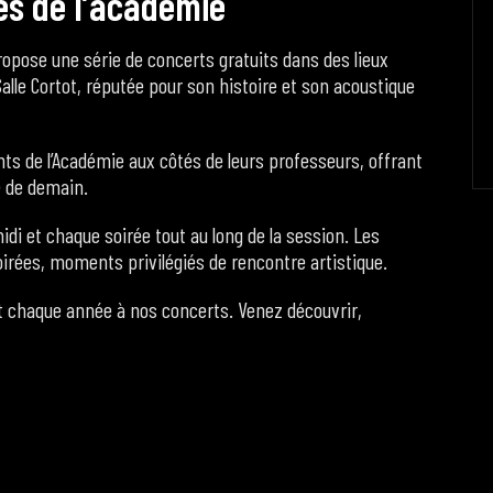
e
s
d
e
l
’
a
c
a
d
é
m
i
e
ropose une série de concerts gratuits dans des lieux
alle Cortot, réputée pour son histoire et son acoustique
ts de l’Académie aux côtés de leurs professeurs, offrant
e de demain.
 et chaque soirée tout au long de la session. Les
irées, moments privilégiés de rencontre artistique.
t chaque année à nos concerts. Venez découvrir,