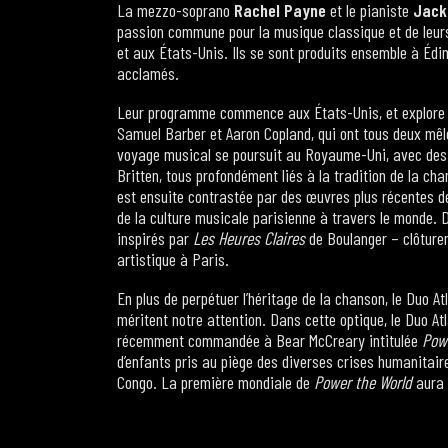
La mezzo-soprano
Rachel Payne
et le pianiste
Jack
passion commune pour la musique classique et de leurs
et aux États-Unis. Ils se sont produits ensemble à Édim
acclamés.
Leur programme commence aux États-Unis, et explore l’
Samuel Barber et Aaron Copland, qui ont tous deux mêlé
voyage musical se poursuit au Royaume-Uni, avec des 
Britten, tous profondément liés à la tradition de la c
est ensuite contrastée par des œuvres plus récentes de
de la culture musicale parisienne à travers le monde.
inspirés par
Les Heures Claires
de Boulanger – clôturent
artistique à Paris.
En plus de perpétuer l’héritage de la chanson, le Duo A
méritent notre attention. Dans cette optique, le Duo A
récemment commandée à Bear McCreary intitulée
Powe
d’enfants pris au piège des diverses crises humanitaire
Congo. La première mondiale de
Power the World
aura 