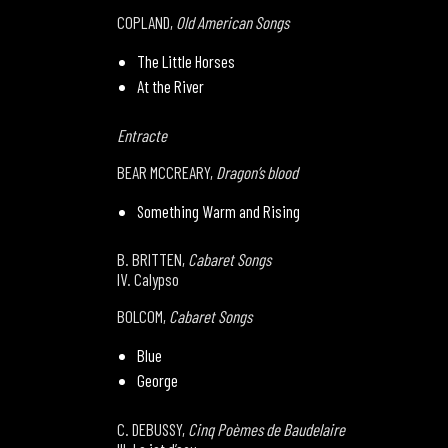
COPLAND,
Old American Songs
The Little Horses
At the River
Entracte
BEAR MCCREARY,
Dragon’s blood
Something Warm and Rising
B. BRITTEN,
Cabaret Songs
IV. Calypso
BOLCOM,
Cabaret Songs
Blue
George
C. DEBUSSY,
Cinq Poèmes de Baudelaire