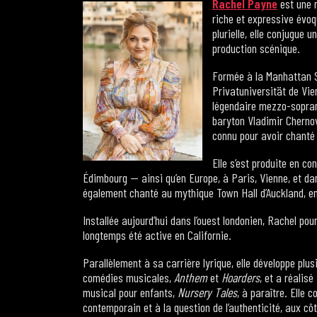
Rachel Payne
est une m
riche et expressive évoqu
plurielle, elle conjugue 
production scénique.
Formée à la Manhattan S
Privatuniversität de Vien
légendaire mezzo-sopran
baryton Vladimir Chernov
connu pour avoir chanté
Elle s’est produite en 
Édimbourg — ainsi qu’en Europe, à Paris, Vienne, et dan
également chanté au mythique Town Hall d’Auckland, e
Installée aujourd’hui dans l’ouest londonien, Rachel pou
longtemps été active en Californie.
Parallèlement à sa carrière lyrique, elle développe plus
comédies musicales,
Anthem
et
Hoarders
, et a réalis
musical pour enfants,
Nursery Tales
, à paraître. Elle
contemporain et à la question de l’authenticité, aux c