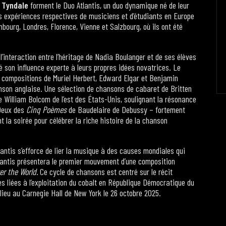
 Tyndale
forment le Duo Atlantis, un duo dynamique né de leur
 expériences respectives de musiciens et d’étudiants en Europe
bourg, Londres, Florence, Vienne et Salzbourg, où ils ont été
interaction entre l’héritage de Nadia Boulanger et de ses élèves
 son influence experte à leurs propres idées novatrices. Le
compositions de Muriel Herbert, Edward Elgar et Benjamin
hanson anglaise. Une sélection de chansons de cabaret de Britten
 William Bolcom de l’est des États-Unis, soulignant la résonance
 Deux des
Cinq Poèmes
de Baudelaire de Debussy – fortement
 la soirée pour célébrer la riche histoire de la chanson
tlantis s’efforce de lier la musique à des causes mondiales qui
tlantis présentera le premier mouvement d’une composition
r the World.
Ce cycle de chansons est centré sur le récit
s liées à l’exploitation du cobalt en République Démocratique du
lieu au Carnegie Hall de New York le 26 octobre 2025.