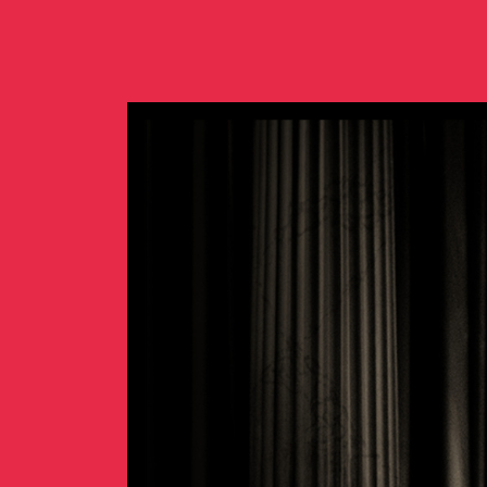
Concerts de midi et de
Scolaires / Pass Cultur
Piano Solo Jazz
La salle
L’événementiel
Les contacts