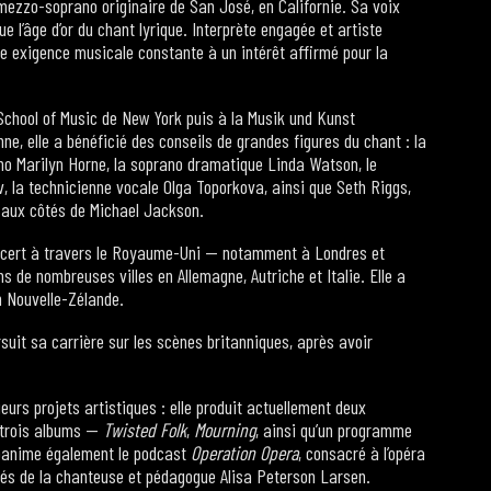
ezzo-soprano originaire de San José, en Californie. Sa voix
e l’âge d’or du chant lyrique. Interprète engagée et artiste
une exigence musicale constante à un intérêt affirmé pour la
chool of Music de New York puis à la Musik und Kunst
ne, elle a bénéficié des conseils de grandes figures du chant : la
o Marilyn Horne, la soprano dramatique Linda Watson, le
, la technicienne vocale Olga Toporkova, ainsi que Seth Riggs,
 aux côtés de Michael Jackson.
concert à travers le Royaume-Uni — notamment à Londres et
s de nombreuses villes en Allemagne, Autriche et Italie. Elle a
n Nouvelle-Zélande.
rsuit sa carrière sur les scènes britanniques, après avoir
ieurs projets artistiques : elle produit actuellement deux
é trois albums —
Twisted Folk
,
Mourning
, ainsi qu’un programme
 coanime également le podcast
Operation Opera
, consacré à l’opéra
ôtés de la chanteuse et pédagogue Alisa Peterson Larsen.