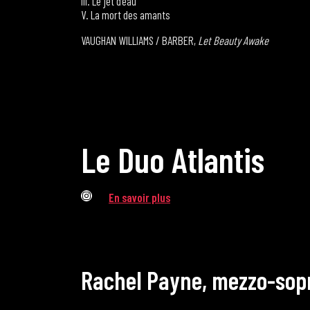
III. Le jet d’eau
V. La mort des amants
VAUGHAN WILLIAMS / BARBER,
Let Beauty Awake
L
e
D
u
o
A
t
l
a
n
t
i
s
Instagram
En savoir plus
R
a
c
h
e
l
P
a
y
n
e
,
m
e
z
z
o
-
s
o
p