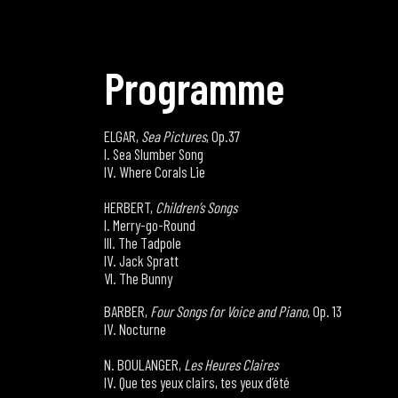
P
r
o
g
r
a
m
m
e
ELGAR,
Sea Pictures
, Op.37
I. Sea Slumber Song
IV. Where Corals Lie
HERBERT,
Children’s Songs
I. Merry-go-Round
III. The Tadpole
IV. Jack Spratt
VI. The Bunny
BARBER,
Four Songs for Voice and Piano
, Op. 13
IV. Nocturne
N. BOULANGER,
Les Heures Claires
IV. Que tes yeux clairs, tes yeux d’été