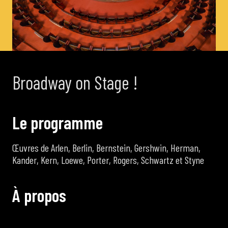
de Cortot
Concerts de midi et demi
Broadway on Stage !
Scolaires / Pass Culture
Piano Solo Jazz
L
e
p
r
o
g
r
a
m
m
e
Œuvres de Arlen, Berlin, Bernstein, Gershwin, Herman,
La salle
Kander, Kern, Loewe, Porter, Rogers, Schwartz et Styne
L’événementiel
À
p
r
o
p
o
s
Les contacts