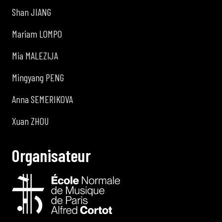
Shan JIANG
Mariam LOMPO
Mia MALEZIJA
Mingyang PENG
Anna SEMERIKOVA
Xuan ZHOU
O
r
g
a
n
i
s
a
t
e
u
r