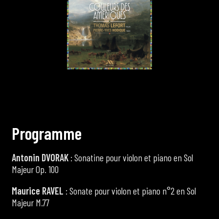
P
r
o
g
r
a
m
m
e
Antonin DVORAK
: Sonatine pour violon et piano en Sol
Majeur Op. 100
Maurice RAVEL
: Sonate pour violon et piano n°2 en Sol
Majeur M.77