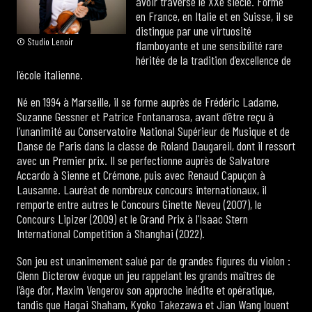
avoir traversé le XXe siècle. Formé
en France, en Italie et en Suisse, il se
distingue par une virtuosité
© Studio Lenoir
flamboyante et une sensibilité rare
héritée de la tradition d’excellence de
l’école italienne.
Né en 1994 à Marseille, il se forme auprès de Frédéric Ladame,
Suzanne Gessner et Patrice Fontanarosa, avant d’être reçu à
l’unanimité au Conservatoire National Supérieur de Musique et de
Danse de Paris dans la classe de Roland Daugareil, dont il ressort
avec un Premier prix. Il se perfectionne auprès de Salvatore
Accardo à Sienne et Crémone, puis avec Renaud Capuçon à
Lausanne. Lauréat de nombreux concours internationaux, il
remporte entre autres le Concours Ginette Neveu (2007), le
Concours Lipizer (2009) et le Grand Prix à l’Isaac Stern
International Competition à Shanghai (2022).
Son jeu est unanimement salué par de grandes figures du violon :
Glenn Dicterow évoque un jeu rappelant les grands maîtres de
l’âge d’or, Maxim Vengerov son approche inédite et opératique,
tandis que Hagai Shaham, Kyoko Takezawa et Jian Wang louent