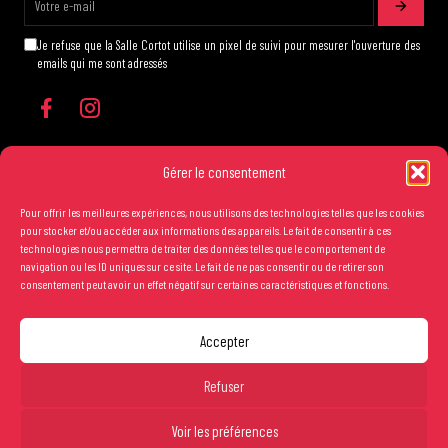
Je refuse que la Salle Cortot utilise un pixel de suivi pour mesurer l'ouverture des
emails qui me sont adressés
Gérer le consentement
Pour offrir les meilleures expériences, nous utilisons des technologies telles que les cookies
Les conditions générales de vente
pour stocker et/ou accéder aux informations des appareils. Le fait de consentir à ces
technologies nous permettra de traiter des données telles que le comportement de
Mentions légales
navigation ou les ID uniques sur ce site. Le fait de ne pas consentir ou de retirer son
consentement peut avoir un effet négatif sur certaines caractéristiques et fonctions.
Crédits
Catégorie 1 : 35€
Réserver
Accepter
Catégorie 2 : 20€
Copyright Salle Cortot © 2025 - Création studio
Ginger
-
Caroline de Vibraye
Catégorie 3 : 15€
Tarif réduit* : 12 €
Refuser
*Jeunes -26 ans, demandeurs d’emploi, détenteurs
du Pass17
Voir les préférences
Réservations étudiants ENMP