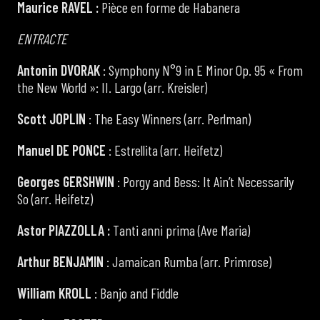
Maurice RAVEL :
Pièce en forme de Habanera
ENTRACTE
Antonin DVORAK
: Symphony N°9 in E Minor Op. 95 « From
the New World »: II. Largo (arr. Kreisler)
Scott JOPLIN
: The Easy Winners (arr. Perlman)
Manuel DE PONCE
: Estrellita (arr. Heifetz)
Georges GERSHWIN
: Porgy and Bess: It Ain’t Necessarily
So (arr. Heifetz)
Astor PIAZZOLLA :
Tanti anni prima (Ave Maria)
Arthur BENJAMIN
: Jamaican Rumba (arr. Primrose)
William KROLL
: Banjo and Fiddle