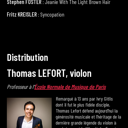
Stephen FOSTER
: Jeanie With The Light Brown Hair
Fritz KREISLER
: Syncopation
D
i
s
t
r
i
b
u
t
i
o
n
T
h
o
m
a
s
L
E
F
O
R
T
,
v
i
o
l
o
n
Professeur à l
‘
École Normale de Musique de Paris
Remarqué à 13 ans par Ivry Gitlis
dont il fut le plus fidèle disciple,
Thomas Lefort défend aujourd’hui la
générosité musicale et l’héritage de la
dernière grande légende du violon à