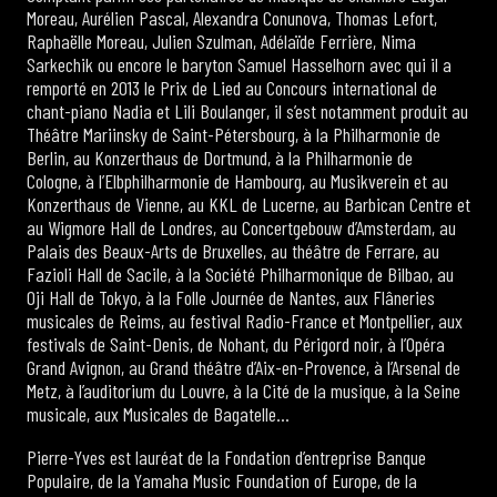
Moreau, Aurélien Pascal, Alexandra Conunova, Thomas Lefort,
Raphaëlle Moreau, Julien Szulman, Adélaïde Ferrière, Nima
Sarkechik ou encore le baryton Samuel Hasselhorn avec qui il a
remporté en 2013 le Prix de Lied au Concours international de
chant-piano Nadia et Lili Boulanger, il s’est notamment produit au
Théâtre Mariinsky de Saint-Pétersbourg, à la Philharmonie de
Berlin, au Konzerthaus de Dortmund, à la Philharmonie de
Cologne, à l’Elbphilharmonie de Hambourg, au Musikverein et au
Konzerthaus de Vienne, au KKL de Lucerne, au Barbican Centre et
au Wigmore Hall de Londres, au Concertgebouw d’Amsterdam, au
Palais des Beaux-Arts de Bruxelles, au théâtre de Ferrare, au
Fazioli Hall de Sacile, à la Société Philharmonique de Bilbao, au
Oji Hall de Tokyo, à la Folle Journée de Nantes, aux Flâneries
musicales de Reims, au festival Radio-France et Montpellier, aux
festivals de Saint-Denis, de Nohant, du Périgord noir, à l’Opéra
Grand Avignon, au Grand théâtre d’Aix-en-Provence, à l’Arsenal de
Metz, à l’auditorium du Louvre, à la Cité de la musique, à la Seine
musicale, aux Musicales de Bagatelle…
Pierre-Yves est lauréat de la Fondation d’entreprise Banque
Populaire, de la Yamaha Music Foundation of Europe, de la