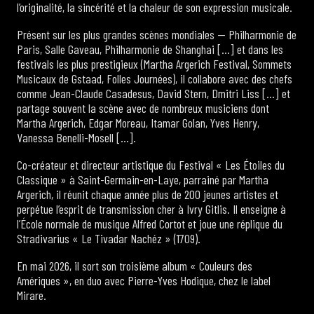
l’originalité, la sincérité et la chaleur de son expression musicale.
Présent sur les plus grandes scènes mondiales — Philharmonie de
Paris, Salle Gaveau, Philharmonie de Shanghai […] et dans les
festivals les plus prestigieux (Martha Argerich Festival, Sommets
Musicaux de Gstaad, Folles Journées), il collabore avec des chefs
comme Jean-Claude Casadesus, David Stern, Dmitri Liss […] et
partage souvent la scène avec de nombreux musiciens dont
Martha Argerich, Edgar Moreau, Itamar Golan, Yves Henry,
Vanessa Benelli-Mosell […].
Co-créateur et directeur artistique du Festival « Les Étoiles du
Classique » à Saint-Germain-en-Laye, parrainé par Martha
Argerich, il réunit chaque année plus de 200 jeunes artistes et
perpétue l’esprit de transmission cher à Ivry Gitlis. Il enseigne à
l’École normale de musique Alfred Cortot et joue une réplique du
Stradivarius « Le Tivadar Nachéz » (1709).
En mai 2026, il sort son troisième album « Couleurs des
Amériques », en duo avec Pierre-Yves Hodique, chez le label
Mirare.