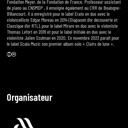
Fondation Meyer, de la Fondation de France. Professeur assistant
de piano au CNSMDP , il enseigne également au CRR de Boulogne-
Billancourt. Il a enregistré pour le label Erato en duo avec le
violoncelliste Edgar Moreau en 2014 (Diapason d’or découverte et
Classique d’or RTL), pour le label Mirare en duo avec le violoniste
Thomas Lefort en 2019 et pour le label Initiale en duo avec le
violoniste Julien Szulman en 2020. En novembre 2023 paraît pour
le label Scala Music son premier album solo « Clairs de lune ».
YouTube
Spotify
O
r
g
a
n
i
s
a
t
e
u
r