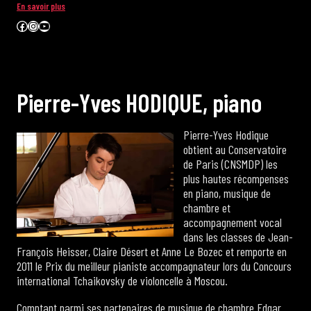
En savoir plus
Facebook
Instagram
YouTube
P
i
e
r
r
e
-
Y
v
e
s
H
O
D
I
Q
U
E
,
p
i
a
n
o
Pierre-Yves Hodique
obtient au Conservatoire
de Paris (CNSMDP) les
plus hautes récompenses
en piano, musique de
chambre et
accompagnement vocal
dans les classes de Jean-
François Heisser, Claire Désert et Anne Le Bozec et remporte en
2011 le Prix du meilleur pianiste accompagnateur lors du Concours
international Tchaikovsky de violoncelle à Moscou.
Comptant parmi ses partenaires de musique de chambre Edgar