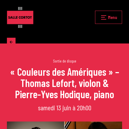
Skip
to
content
Fermer
Menu
Accueil
La programmation
Sortie de disque
« Couleurs des Amériques » –
Thomas Lefort, violon &
Les grands concerts
Pierre-Yves Hodique, piano
Les Masterclasses
samedi 13 juin à 20h00
Les Rencontres Musicales