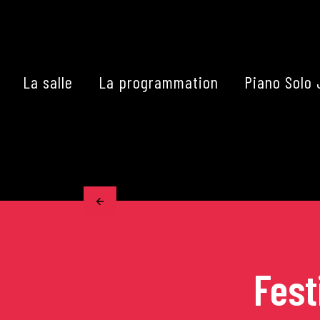
Skip
to
content
La salle
La programmation
Piano Solo 
Accueil
La programmation
Les grands concerts
Les Masterclasses
Fest
Les Rencontres Musical