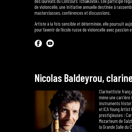
des lauréats du Concours Tchaïkovski. Elle participe rég
de violoncelle, une initiative annuelle destinée à rassem
masterclasses, conférences et discussions.
Artiste à la fois sensible et déterminée, elle poursuit au
pour l’avenir de l’école russe de violoncelle avec passion
N
i
c
o
l
a
s
B
a
l
d
e
y
r
o
u
,
c
l
a
r
i
n
Clarinettiste franç
mène une carrière i
instruments histori
et ICA Young Artist 
prestigieuses : Ca
Mozarteum de Salzb
la Grande Salle du 