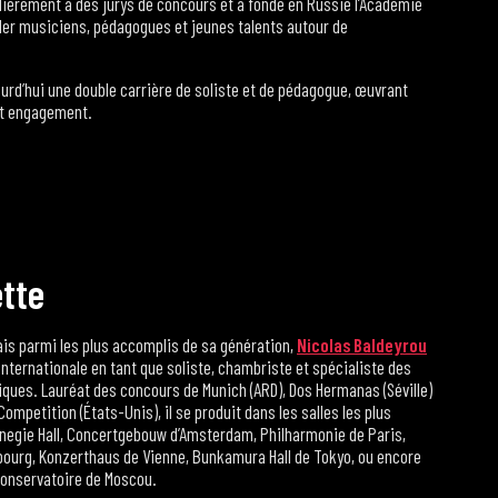
ulièrement à des jurys de concours et a fondé en Russie l’Académie
bler musiciens, pédagogues et jeunes talents autour de
jourd’hui une double carrière de soliste et de pédagogue, œuvrant
 et engagement.
e
t
t
e
ais parmi les plus accomplis de sa génération,
Nicolas Baldeyrou
nternationale en tant que soliste, chambriste et spécialiste des
ques. Lauréat des concours de Munich (ARD), Dos Hermanas (Séville)
Competition (États-Unis), il se produit dans les salles les plus
rnegie Hall, Concertgebouw d’Amsterdam, Philharmonie de Paris,
ourg, Konzerthaus de Vienne, Bunkamura Hall de Tokyo, ou encore
Conservatoire de Moscou.