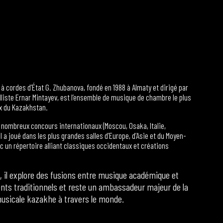
 à cordes d’État G. Zhubanova, fondé en 1988 à Almaty et dirigé par
elliste Ernar Mintayev, est l’ensemble de musique de chambre le plus
x du Kazakhstan.
 nombreux concours internationaux (Moscou, Osaka, Italie,
l a joué dans les plus grandes salles d’Europe, d’Asie et du Moyen-
ec un répertoire alliant classiques occidentaux et créations
, il explore des fusions entre musique académique et
nts traditionnels et reste un ambassadeur majeur de la
musicale kazakhe à travers le monde.