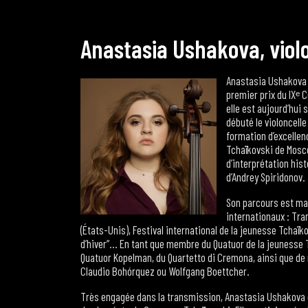
A
n
a
s
t
a
s
i
a
U
s
h
a
k
o
v
a
,
v
i
o
l
Anastasia Ushakova 
premier prix du IXᵉ 
elle est aujourd’hui
débuté le violoncelle
formation d’excellen
Tchaïkovski de Mosco
d’interprétation hi
d’Andrey Spiridonov.
Son parcours est ma
internationaux : Tra
(États-Unis), Festival international de la jeunesse Tchaïk
d’hiver”… En tant que membre du Quatuor de la jeunesse T
Quatuor Kopelman, du Quartetto di Cremona, ainsi que d
Claudio Bohórquez ou Wolfgang Boettcher.
Très engagée dans la transmission, Anastasia Ushakova es