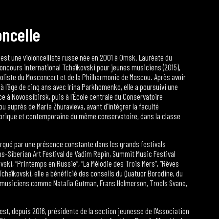
o
n
c
e
l
l
e
est une violoncelliste russe née en 2001 à Omsk. Lauréate du
Concours international Tchaïkovski pour jeunes musiciens (2015),
 soliste du Mosconcert et de la Philharmonie de Moscou. Après avoir
 à l’âge de cinq ans avec Irina Parkhomenko, elle a poursuivi une
ce à Novossibirsk, puis à l’École centrale du Conservatoire
u auprès de Maria Zhuravleva, avant d’intégrer la faculté
storique et contemporaine du même conservatoire, dans la classe
rqué par une présence constante dans les grands festivals
ns-Siberian Art Festival de Vadim Repin, Summit Music Festival
ovski, “Printemps en Russie”, “La Mélodie des Trois Mers”, “Rêves
chaïkovski, elle a bénéficié des conseils du Quatuor Borodine, du
e musiciens comme Natalia Gutman, Frans Helmerson, Troels Svane,
t, depuis 2016, présidente de la section jeunesse de l’Association