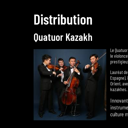
D
i
s
t
r
i
b
u
t
i
o
n
Q
u
a
t
u
o
r
K
a
z
a
k
h
Le Quatuor
le violonc
prestigieu
Lauréat de
Espagne), i
Orient, av
kazakhes.
Innovant
instrume
culture 