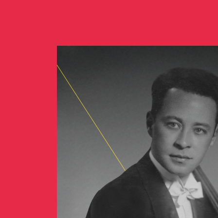
Concerts de midi et de
Scolaires / Pass Cultur
Piano Solo Jazz
La salle
L’événementiel
Les contacts