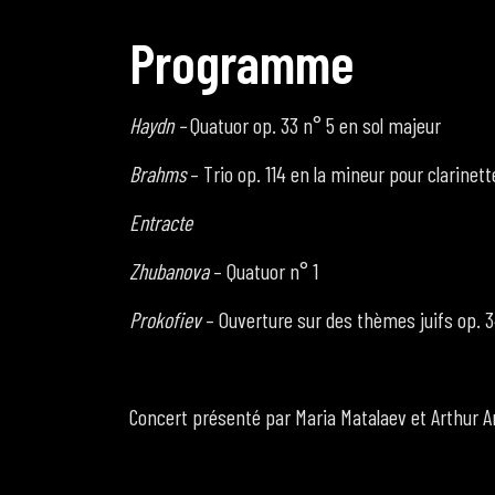
P
r
o
g
r
a
m
m
e
Haydn –
Quatuor op. 33 n° 5 en sol majeur
Brahms
– Trio op. 114 en la mineur pour clarinette
Entracte
Zhubanova
– Quatuor n° 1
Prokofiev
– Ouverture sur des thèmes juifs op. 
Concert présenté par Maria Matalaev et Arthur A