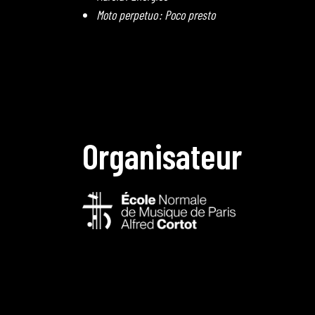
Moto perpetuo : Poco presto
O
r
g
a
n
i
s
a
t
e
u
r