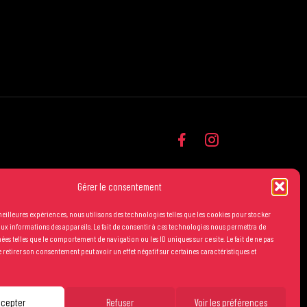
Gérer le consentement
 meilleures expériences, nous utilisons des technologies telles que les cookies pour stocker
ux informations des appareils. Le fait de consentir à ces technologies nous permettra de
nées telles que le comportement de navigation ou les ID uniques sur ce site. Le fait de ne pas
 retirer son consentement peut avoir un effet négatif sur certaines caractéristiques et
générales de vente
Mentions légales
Crédits
ccepter
Refuser
Voir les préférences