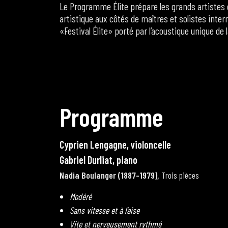
Le Programme Élite prépare les grands artistes
artistique aux côtés de maîtres et solistes inte
«Festival Élite» porté par l’acoustique unique de 
P
r
o
g
r
a
m
m
e
C
y
p
r
i
e
n
L
e
n
g
a
g
n
e
,
v
i
o
l
o
n
c
e
l
l
e
G
a
b
r
i
e
l
D
u
r
l
i
a
t
,
p
i
a
n
o
Nadia Boulanger (1887-1979),
Trois pièces
Modéré
Sans vitesse et à l’aise
Vite et nerveusement rythmé