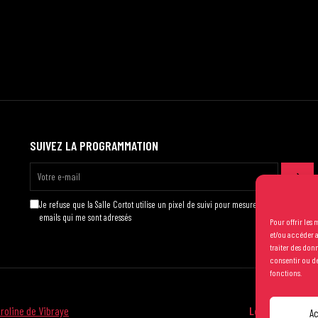
SUIVEZ LA PROGRAMMATION
Je refuse que la Salle Cortot utilise un pixel de suivi pour mesurer l'ouverture des
emails qui me sont adressés
Pour offrir les
et/ou accéder a
traiter des don
consentir ou de
fonctions.
roline de Vibraye
Les conditions 
A