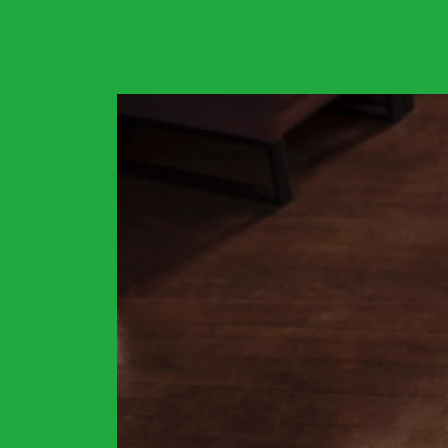
Concerts de midi et de
Scolaires / Pass Cultur
Piano Solo Jazz
La salle
L’événementiel
Les contacts