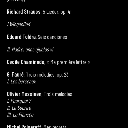
Richard Strauss
, 5 Lieder, op. 41
I.Wiegenlied
Eduard Toldrà
, Seis canciones
II. Madre, unos ojuelos ví
Cécile Chaminade
, « Ma première lettre »
G. Fauré
, Trois mélodies, op. 23
I. Les berceaux
Olivier Messiaen
, Trois mélodies
I. Pourquoi ?
II. Le Sourire
III. La Fiancée
Michel Polnareff
, Mes regrets