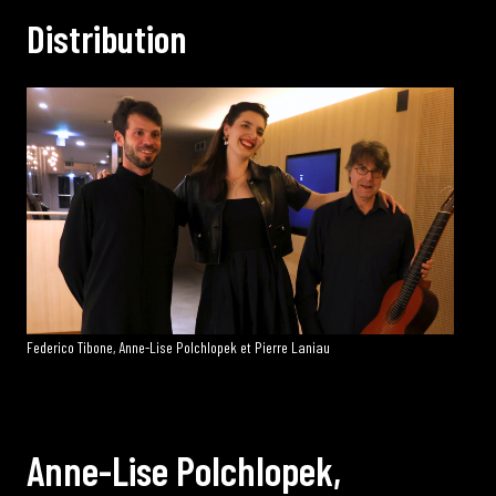
D
i
s
t
r
i
b
u
t
i
o
n
Federico Tibone, Anne-Lise Polchlopek et Pierre Laniau
A
n
n
e
-
L
i
s
e
P
o
l
c
h
l
o
p
e
k
,