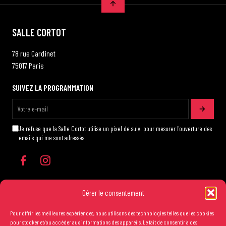
SALLE CORTOT
78 rue Cardinet
75017 Paris
SUIVEZ LA PROGRAMMATION
Je refuse que la Salle Cortot utilise un pixel de suivi pour mesurer l'ouverture des
emails qui me sont adressés
Gérer le consentement
Pour offrir les meilleures expériences, nous utilisons des technologies telles que les cookies
Les conditions générales de vente
pour stocker et/ou accéder aux informations des appareils. Le fait de consentir à ces