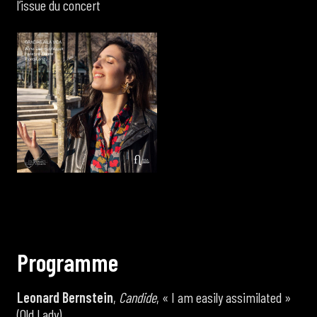
l’issue du concert
P
r
o
g
r
a
m
m
e
Leonard Bernstein
,
Candide
, « I am easily assimilated »
(Old Lady)