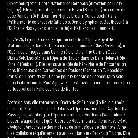
Luxembourg et à l’Opéra National de Bordeaux (direction de Lucie
Leguay). Elle se produit également à Bozar (Bruxelles) aux côtés de
José Van Dam (A Midsummer Night’s Dream, Mendelssohn), à la
Philharmonie de Cracovie (alto solo, 9ème Symphonie, Beethoven), à
l’Opéra de Massy dans le rôle de Déjanire (Hercules, Haendel).
En 24-25, la jeune mezzo-soprano débute à l’Opéra Royal de
Wallonie-Liège dans Katja Kabanova de Janacek (Glasa/Feklusa), à
l’Opéra de Limoges dans Carmen (rôle-titre, The Carmen Case,
Bizet/Soh/Lacroix) et à l’Opéra de Toulon dans La Belle Hélène (rôle-
titre, Offenbach). Elle retrouve le rôle de Mère Marie de l’Incarnation
dans Dialogues des Carmélites de Poulenc (Fondation E. Napoléon,
Paris) et l’Opéra de St Etienne pour le Messie de Haendel (alto solo)
sous la direction de Paul Agnew. Elle est invitée pour la première fois
au festival de la Folle Journée de Nantes.
Cette saison, elle retrouvera l’Opéra de St Etienne (La Belle au bois
dormant, Silver) et fera ses débuts à l’Opéra national du Capitole (La
Passagère, Weinberg), à l’Opéra national de Bordeaux (Wesendonck
Lieder, Wagner) ainsi qu’à l’Opéra de Rouen (Iolanta, Tchaikovsky) et
d’Avignon. Amoureuse des mots et de la musique de chambre, Anne-
Lise collabore régulièrement avec les pianistes Federico Tibone, Kira