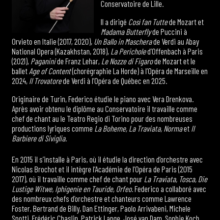
Conservatoire de Lille.
Il a dirigé
Così fan Tutte
de Mozart et
Madama Butterfly
de Puccini à
Orvieto en Italie (2017, 2020),
Un Ballo in Maschera
de Verdi au Abay
National Opera (Kazakhstan, 2018),
La Perichole
d’Offenbach à Paris
(2021),
Paganini
de Franz Lehar,
Le Nozze di Figaro
de Mozart et le
ballet
Age of Content
(chorégraphie La Horde) à l’Opéra de Marseille en
2024,
Il Trovatore
de Verdi à l’Opéra de Québec en 2025.
Originaire de Turin, Federico étudie le piano avec Vera Drenkova.
Après avoir obtenu le diplôme au Conservatoire il travaille comme
chef de chant au le Teatro Regio di Torino pour des nombreuses
productions lyriques comme
La Boheme, La Traviata, Norma
et
Il
Barbiere di Siviglia.
En 2015 il s’installe à Paris, où il étudie la direction d’orchestre avec
Nicolas Brochot et il intègre l’Académie de l’Opéra de Paris (2015
2017), où il travaille comme chef de chant pour
La Traviata, Tosca, Die
Lustige Witwe, Iphigenie en Tauride, Orfeo.
Federico a collaboré avec
des nombreux chefs d’orchestre et chanteurs comme Lawrence
Foster, Bertrand de Billy, Dan Ettinger, Paolo Arrivabeni, Michele
Spotti, Frédéric Chaslin, Patrick Lange, José van Dam, Sophie Koch,