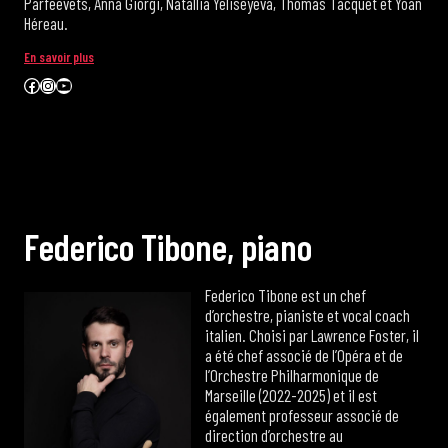
Parfeevets, Anna Giorgi, Natallia Yeliseyeva, Thomas Tacquet et Yoan
Héreau.
En savoir plus
Facebook
Instagram
YouTube
F
e
d
e
r
i
c
o
T
i
b
o
n
e
,
p
i
a
n
o
Federico Tibone est un chef
d’orchestre, pianiste et vocal coach
italien. Choisi par Lawrence Foster, il
a été chef associé de l’Opéra et de
l’Orchestre Philharmonique de
Marseille (2022-2025) et il est
également professeur associé de
direction d’orchestre au