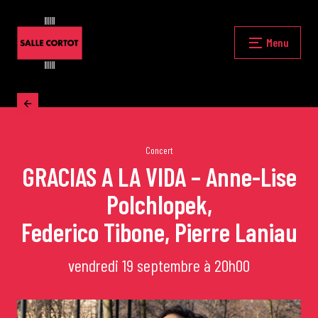
Skip
to
content
Fermer
Menu
Accueil
La programmation
Concert
GRACIAS A LA VIDA – Anne-Lise
Polchlopek,
Les grands concerts
Federico Tibone, Pierre Laniau
Les Masterclasses
vendredi 19 septembre à 20h00
Les Rencontres Musicales