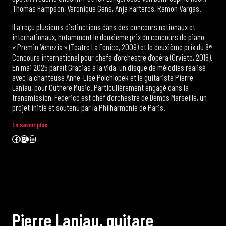
Thomas Hampson, Véronique Gens, Anja Harteros, Ramon Vargas.
Il a reçu plusieurs distinctions dans des concours nationaux et
internationaux, notamment le deuxième prix du concours de piano
« Premio Venezia » (Teatro La Fenice, 2009) et le deuxième prix du 8ᵉ
Concours international pour chefs d’orchestre d’opéra (Orvieto, 2018).
En mai 2025 paraît Gracias a la vida, un disque de mélodies réalisé
avec la chanteuse Anne-Lise Polchlopek et le guitariste Pierre
Laniau, pour Outhere Music. Particulièrement engagé dans la
transmission, Federico est chef d’orchestre de Démos Marseille, un
projet initié et soutenu par la Philharmonie de Paris.
En savoir plus
Facebook
Instagram
LinkedIn
P
i
e
r
r
e
L
a
n
i
a
u
,
g
u
i
t
a
r
e