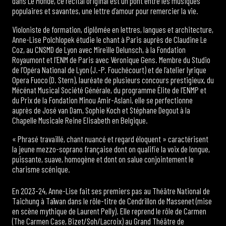
dans Le Monde, ce récital original est un pont entre les musiques
populaires et savantes, une lettre d’amour pour remercier la vie.
Violoniste de formation, diplômée en lettres, langues et architecture,
Anne-Lise Polchlopek étudie le chant à Paris auprès de Claudine Le
Coz, au CNSMD de Lyon avec Mireille Delunsch, à la Fondation
Royaumont et l’ENM de Paris avec Véronique Gens. Membre du Studio
de l’Opéra National de Lyon (J.-P. Fouchécourt) et de l’atelier lyrique
Opera Fuoco (D. Stern), lauréate de plusieurs concours prestigieux, du
Mécénat Musical Société Générale, du programme Élite de l’ENMP et
du Prix de la Fondation Minou Amir-Aslani, elle se perfectionne
auprès de José van Dam, Sophie Koch et Stéphane Degout à la
Chapelle Musicale Reine Elisabeth en Belgique.
« Phrasé travaillé, chant nuancé et regard éloquent » caractérisent
la jeune mezzo-soprano française dont on qualifie la voix de longue,
puissante, suave, homogène et dont on salue conjointement le
charisme scénique.
En 2023-24, Anne-Lise fait ses premiers pas au Théâtre National de
Taichung à Taïwan dans le rôle-titre de Cendrillon de Massenet (mise
en scène mythique de Laurent Pelly). Elle reprend le rôle de Carmen
(The Carmen Case, Bizet/Soh/Lacroix) au Grand Théâtre de