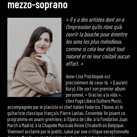
m
e
z
z
o
-
s
o
p
r
a
n
o
« Il y a des artistes dont on a
l’impression qu’ils n’ont qu’à
ouvrir la bouche pour émettre
les sons les plus mélodieux,
comme si cela leur était tout
naturel et ne leur coûtait aucun
effort. »
Anne-Lise Polchlopek est
précisément de ceux-là. » (Laurent
Bury). Elle sort son premier album
personnel, « Gracias a la vida »,
chez Fuga Libera Outhere Music,
accompagnée par le pianiste et chef italien Federico Tibone, et le
guitariste classique français Pierre Laniau. Ensemble ils jouent ce
programme en avant-première, à l’Opéra de Lille, à la Fondation Juan
March à Madrid, à la Chapelle Musicale Reine Elisabeth en Belgique.
Vivement acclamé par le public, salué par une critique exceptionnelle