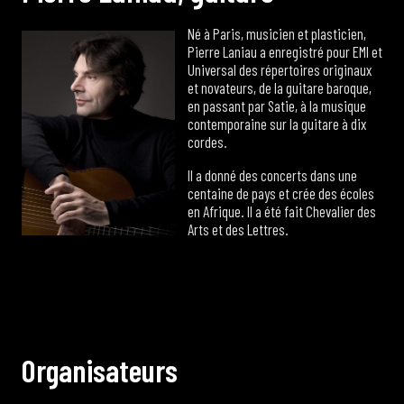
Né à Paris, musicien et plasticien,
Pierre Laniau a enregistré pour EMI et
Universal des répertoires originaux
et novateurs, de la guitare baroque,
en passant par Satie, à la musique
contemporaine sur la guitare à dix
cordes.
Il a donné des concerts dans une
centaine de pays et crée des écoles
en Afrique. Il a été fait Chevalier des
Arts et des Lettres.
O
r
g
a
n
i
s
a
t
e
u
r
s