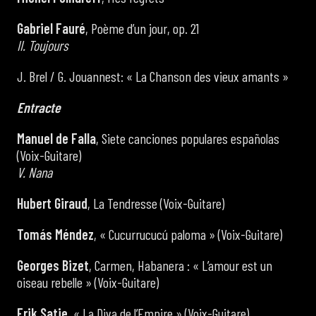
Gabriel Fauré
, Poème d’un jour, op. 21
II. Toujours
J. Brel / G. Jouannest: « La Chanson des vieux amants »
Entracte
Manuel de Falla
, Siete canciones populares españolas
(Voix-Guitare)
V. Nana
Hubert Giraud
, La Tendresse (Voix-Guitare)
Tomás Méndez
, « Cucurrucucú paloma » (Voix-Guitare)
Georges Bizet
, Carmen, Habanera : « L’amour est un
oiseau rebelle » (Voix-Guitare)
Erik Satie
, « La Diva de l’Empire » (Voix-Guitare)