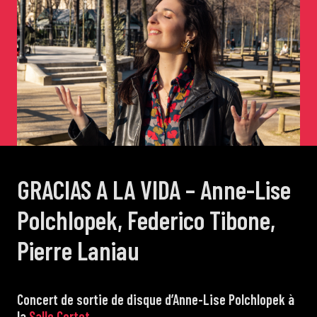
de Cortot
Concerts de midi et demi
Scolaires / Pass Culture
Piano Solo Jazz
GRACIAS A LA VIDA – Anne-Lise
La salle
Polchlopek, Federico Tibone,
Pierre Laniau
L’événementiel
Concert de sortie de disque d’Anne-Lise Polchlopek à
Les contacts
la
Salle Cortot
.