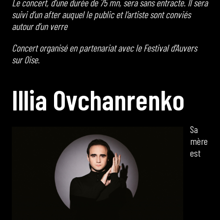
Le concert, d’une durée de 75 mn, sera sans entracte. Il sera
suivi d’un after auquel le public et l’artiste sont conviés
autour d’un verre
Concert organisé en partenariat avec le Festival d’Auvers
sur Oise
.
I
l
l
i
a
O
v
c
h
a
n
r
e
n
k
o
Sa
mère
est