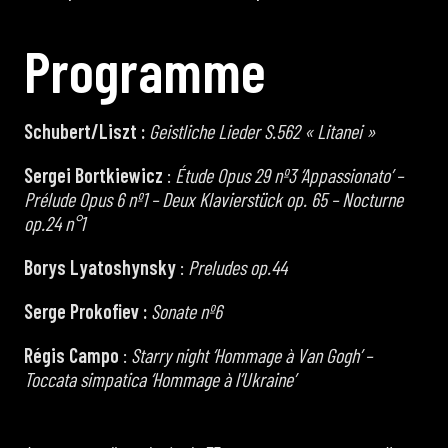
P
r
o
g
r
a
m
m
e
Schubert/Liszt :
Geistliche Lieder S.562 « Litanei »
Sergei Bortkiewicz
:
Étude Opus 29 nº3 ‘Appassionato’ –
Prélude Opus 6 nº1 – Deux Klavierstück op. 65 – Nocturne
op.24 n°1
Borys Lyatoshynsky
:
Preludes op.44
Serge Prokofiev :
Sonate nº6
Régis Campo
:
Starry night ‘Hommage à Van Gogh’ –
Toccata simpatica ‘Hommage à l’Ukraine’