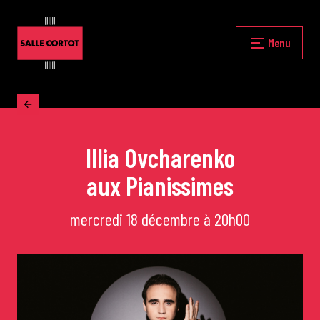
Skip
to
content
Fermer
Menu
Accueil
Illia Ovcharenko
La programmation
aux Pianissimes
Les grands concerts
mercredi 18 décembre à 20h00
Les Masterclasses
Les Rencontres Musicales