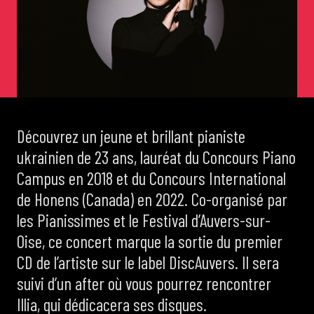
de Cortot
Concerts de midi et demi
Scolaires / Pass Culture
Découvrez un jeune et brillant pianiste
ukrainien de 23 ans, lauréat du Concours Piano
Piano Solo Jazz
Campus en 2018 et du Concours International
de Honens (Canada) en 2022. Co-organisé par
La salle
les Pianissimes et le Festival d’Auvers-sur-
Oise, ce concert marque la sortie du premier
L’événementiel
CD de l’artiste sur le label DiscAuvers. Il sera
suivi d’un after où vous pourrez rencontrer
Illia, qui dédicacera ses disques.
Les contacts