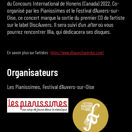
du Concours International de Honens (Canada) 2022. Co-
organisé par les Pianissimes et le Festival d’Auvers-sur-
Oise, ce concert marque la sortie du premier CD de l’artiste
sur le label DiscAuvers. Il sera suivi d’un
after
où vous
pourrez rencontrer Illia, qui dédicacera ses disques.
En savoir plus sur l’artistes :
https://www.illiaovcharenko.com/
O
r
g
a
n
i
s
a
t
e
u
r
s
Les Pianissimes, Festival d’Auvers-sur-Oise