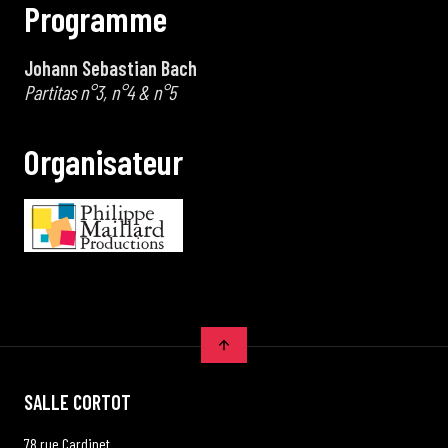
P
r
o
g
r
a
m
m
e
Johann Sebastian Bach
Partitas n°3, n°4 & n°5
O
r
g
a
n
i
s
a
t
e
u
r
SALLE CORTOT
78 rue Cardinet