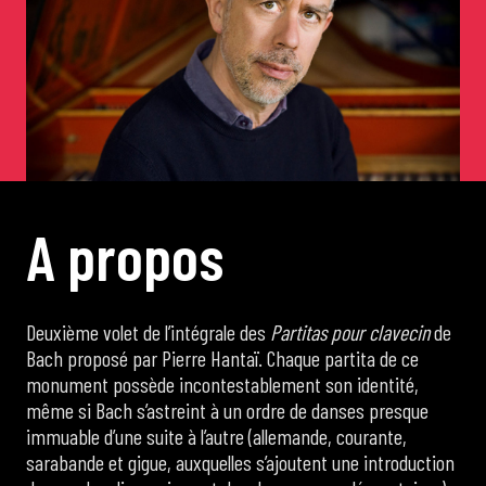
de Cortot
Concerts de midi et demi
Scolaires / Pass Culture
A
p
r
o
p
o
s
Piano Solo Jazz
La salle
Deuxième volet de l’intégrale des
Partitas pour clavecin
de
Bach proposé par Pierre Hantaï. Chaque partita de ce
monument possède incontestablement son identité,
L’événementiel
même si Bach s’astreint à un ordre de danses presque
immuable d’une suite à l’autre (allemande, courante,
sarabande et gigue, auxquelles s’ajoutent une introduction
Les contacts