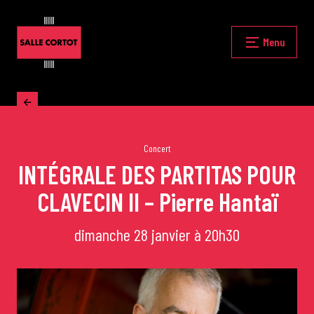
Skip
to
content
Fermer
Menu
Accueil
La programmation
Concert
INTÉGRALE DES PARTITAS POUR
CLAVECIN II – Pierre Hantaï
Les grands concerts
dimanche 28 janvier à 20h30
Les Masterclasses
Les Rencontres Musicales