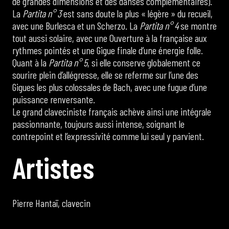
de grandes dimensions et des danses complémentaires).
La
Partita n° 3
est sans doute la plus « légère » du recueil,
avec une Burlesca et un Scherzo. La
Partita n° 4
se montre
tout aussi solaire, avec une Ouverture à la française aux
rythmes pointés et une Gigue finale d’une énergie folle.
Quant à la
Partita n° 5
, si elle conserve globalement ce
sourire plein d’allégresse, elle se referme sur l’une des
Gigues les plus colossales de Bach, avec une fugue d’une
puissance renversante.
Le grand claveciniste français achève ainsi une intégrale
passionnante, toujours aussi intense, soignant le
contrepoint et l’expressivité comme lui seul y parvient.
A
r
t
i
s
t
e
s
Pierre Hantaï, clavecin