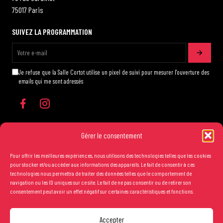
75017 Paris
SUIVEZ LA PROGRAMMATION
Je refuse que la Salle Cortot utilise un pixel de suivi pour mesurer l'ouverture des
emails qui me sont adressés
Gérer le consentement
Pour offrir les meilleures expériences, nous utilisons des technologies telles que les cookies
Les conditions générales de vente
pour stocker et/ou accéder aux informations des appareils. Le fait de consentir à ces
technologies nous permettra de traiter des données telles que le comportement de
Mentions légales
navigation ou les ID uniques sur ce site. Le fait de ne pas consentir ou de retirer son
consentement peut avoir un effet négatif sur certaines caractéristiques et fonctions.
Crédits
Accepter
Copyright Salle Cortot © 2025 - Création studio
Ginger
-
Caroline de Vibraye