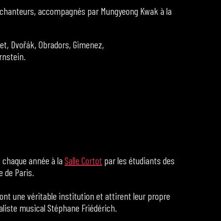
0 chanteurs, accompagnés par Mungyeong Kwak à la
zet, Dvořák, Obradors, Gimenez,
ernstein.
s chaque année à la
Salle Cortot
par les étudiants des
e de Paris.
nt une véritable institution et attirent leur propre
naliste musical Stéphane Friédérich.