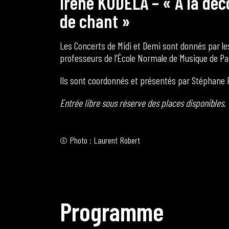
I
r
è
n
e
K
U
D
E
L
A
–
«
A
l
a
d
é
c
d
e
c
h
a
n
t
»
Les Concerts de Midi et Demi sont donnés par les
professeurs de l’École Normale de Musique de Pa
Ils sont coordonnés et présentés par Stéphane F
Entrée libre sous réserve des places disponibles.
©
Photo : Laurent Robert
P
r
o
g
r
a
m
m
e