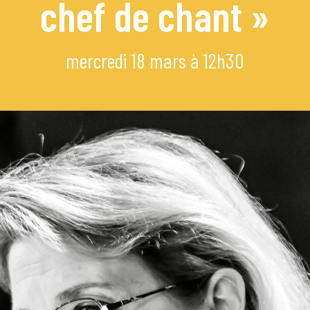
chef de chant »
mi
mercredi 18 mars à 12h30
e