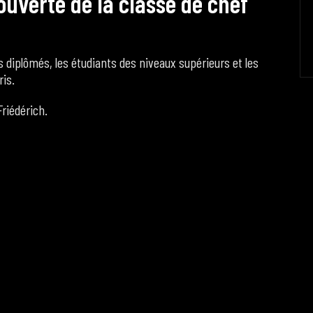
o
u
v
e
r
t
e
d
e
l
a
c
l
a
s
s
e
d
e
c
h
e
f
 diplômés, les étudiants des niveaux supérieurs et les
ris.
riédérich.