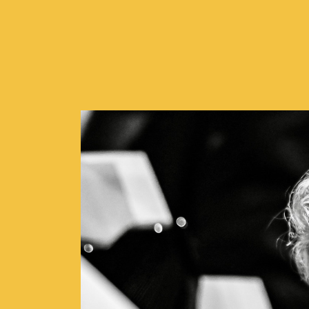
Concerts de midi et de
Scolaires / Pass Cultur
Piano Solo Jazz
La salle
L’événementiel
Les contacts