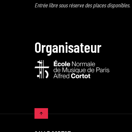
Entrée libre sous réserve des places disponibles.
O
r
g
a
n
i
s
a
t
e
u
r