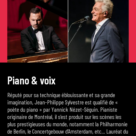
de Cortot
Concerts de midi et demi
Scolaires / Pass Culture
Piano Solo Jazz
P
i
a
n
o
&
v
o
i
x
La salle
Réputé pour sa technique éblouissante et sa grande
imagination, Jean-Philippe Sylvestre est qualifié de «
poète du piano » par Yannick Nézet-Séguin. Pianiste
L’événementiel
originaire de Montréal, il s’est produit sur les scènes les
plus prestigieuses du monde, notamment la Philharmonie
de Berlin, le Concertgebouw d’Amsterdam, etc… Lauréat du
Les contacts