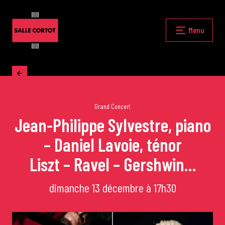
Skip
to
content
Fermer
Menu
Accueil
La programmation
Grand Concert
Jean-Philippe Sylvestre, piano
– Daniel Lavoie, ténor
Les grands concerts
Liszt – Ravel – Gershwin…
Les Masterclasses
dimanche 13 décembre à 17h30
Les Rencontres Musicales