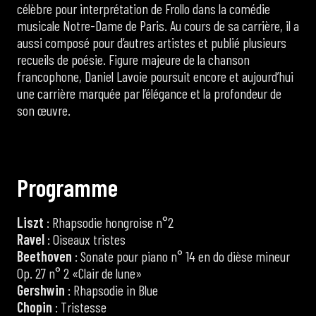
célèbre pour interprétation de Frollo dans la comédie
musicale Notre-Dame de Paris. Au cours de sa carrière, il a
aussi composé pour d’autres artistes et publié plusieurs
recueils de poésie. Figure majeure de la chanson
francophone, Daniel Lavoie poursuit encore et aujourd’hui
une carrière marquée par l’élégance et la profondeur de
son œuvre.
P
r
o
g
r
a
m
m
e
Liszt
: Rhapsodie hongroise n°2
Ravel
: Oiseaux tristes
Beethoven
: Sonate pour piano n° 14 en do dièse mineur
Op. 27 n° 2 «Clair de lune»
Gershwin
: Rhapsodie in Blue
Chopin
: Tristesse