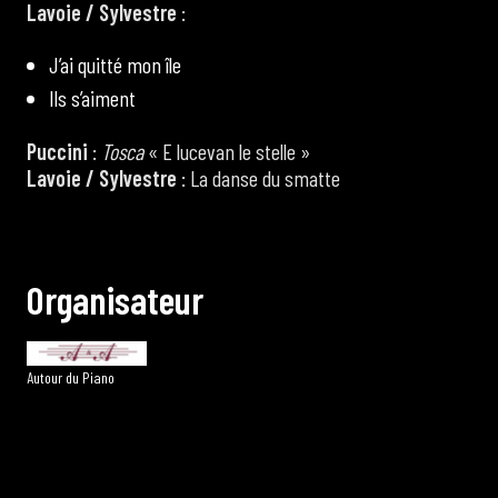
Lavoie / Sylvestre
:
J’ai quitté mon île
Ils s’aiment
Puccini
:
Tosca
« E lucevan le stelle »
Lavoie / Sylvestre
: La danse du smatte
O
r
g
a
n
i
s
a
t
e
u
r
Autour du Piano