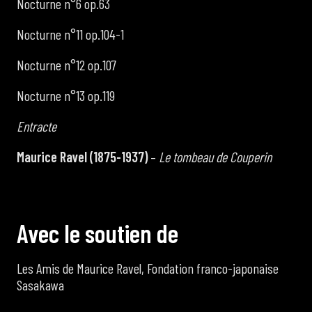
Nocturne n°6 op.63
Nocturne n°11 op.104-1
Nocturne n°12 op.107
Nocturne n°13 op.119
Entracte
Maurice Ravel (1875-1937)
–
Le tombeau de Couperin
A
v
e
c
l
e
s
o
u
t
i
e
n
d
e
Les Amis de Maurice Ravel, Fondation franco-japonaise
Sasakawa