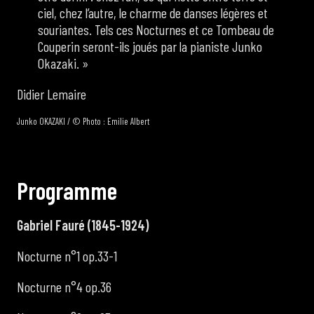
ciel, chez l’autre, le charme de danses légères et
souriantes. Tels ces Nocturnes et ce Tombeau de
Couperin seront-ils joués par la pianiste Junko
Okazaki. »
Didier Lemaire
Junko OKAZAKI / © Photo : Emilie Albert
P
r
o
g
r
a
m
m
e
Gabriel Fauré (1845-1924)
Nocturne n°1 op.33-1
Nocturne n°4 op.36