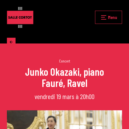
Skip
to
content
Fermer
Menu
Accueil
La programmation
Concert
Junko Okazaki, piano
Fauré, Ravel
Les grands concerts
vendredi 19 mars à 20h00
Les Masterclasses
Les Rencontres Musicales