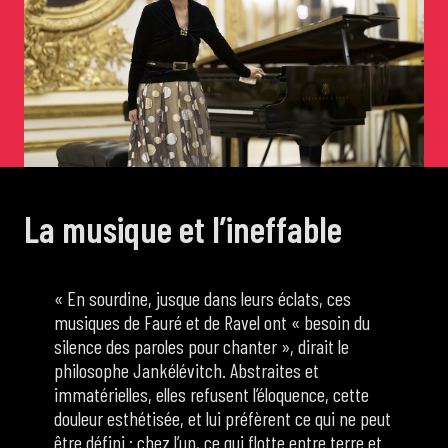
de Cortot
Concerts de midi et demi
Scolaires / Pass Culture
La musique et l’ineffable
Piano Solo Jazz
La salle
« En sourdine, jusque dans leurs éclats, ces
musiques de Fauré et de Ravel ont « besoin du
silence des paroles pour chanter », dirait le
L’événementiel
philosophe Jankélévitch. Abstraites et
immatérielles, elles refusent l’éloquence, cette
douleur esthétisée, et lui préfèrent ce qui ne peut
Les contacts
être défini : chez l’un, ce qui flotte entre terre et