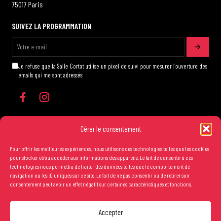
75017 Paris
SUIVEZ LA PROGRAMMATION
Je refuse que la Salle Cortot utilise un pixel de suivi pour mesurer l'ouverture des
emails qui me sont adressés
Gérer le consentement
Pour offrir les meilleures expériences, nous utilisons des technologies telles que les cookies
Les conditions générales de vente
pour stocker et/ou accéder aux informations des appareils. Le fait de consentir à ces
technologies nous permettra de traiter des données telles que le comportement de
Mentions légales
navigation ou les ID uniques sur ce site. Le fait de ne pas consentir ou de retirer son
consentement peut avoir un effet négatif sur certaines caractéristiques et fonctions.
Crédits
Accepter
Copyright Salle Cortot © 2025 - Création studio
Ginger
-
Caroline de Vibraye