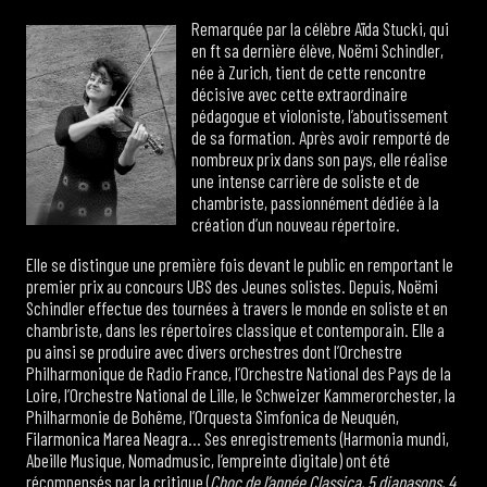
Remarquée par la célèbre Aïda Stucki, qui
en ft sa dernière élève, Noëmi Schindler,
née à Zurich, tient de cette rencontre
décisive avec cette extraordinaire
pédagogue et violoniste, l’aboutissement
de sa formation. Après avoir remporté de
nombreux prix dans son pays, elle réalise
une intense carrière de soliste et de
chambriste, passionnément dédiée à la
création d’un nouveau répertoire.
Elle se distingue une première fois devant le public en remportant le
premier prix au concours UBS des Jeunes solistes. Depuis, Noëmi
Schindler effectue des tournées à travers le monde en soliste et en
chambriste, dans les répertoires classique et contemporain. Elle a
pu ainsi se produire avec divers orchestres dont l’Orchestre
Philharmonique de Radio France, l’Orchestre National des Pays de la
Loire, l’Orchestre National de Lille, le Schweizer Kammerorchester, la
Philharmonie de Bohême, l’Orquesta Simfonica de Neuquén,
Filarmonica Marea Neagra… Ses enregistrements (Harmonia mundi,
Abeille Musique, Nomadmusic, l’empreinte digitale) ont été
récompensés par la critique (
Choc de l’année Classica, 5 diapasons, 4