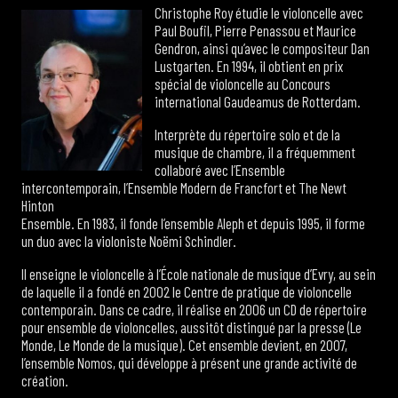
Christophe Roy étudie le violoncelle avec
Paul Boufil, Pierre Penassou et Maurice
Gendron, ainsi qu’avec le compositeur Dan
Lustgarten. En 1994, il obtient en prix
spécial de violoncelle au Concours
international Gaudeamus de Rotterdam.
Interprète du répertoire solo et de la
musique de chambre, il a fréquemment
collaboré avec l’Ensemble
intercontemporain, l’Ensemble Modern de Francfort et The Newt
Hinton
Ensemble. En 1983, il fonde l’ensemble Aleph et depuis 1995, il forme
un duo avec la violoniste Noëmi Schindler.
Il enseigne le violoncelle à l’École nationale de musique d’Evry, au sein
de laquelle il a fondé en 2002 le Centre de pratique de violoncelle
contemporain. Dans ce cadre, il réalise en 2006 un CD de répertoire
pour ensemble de violoncelles, aussitôt distingué par la presse (Le
Monde, Le Monde de la musique). Cet ensemble devient, en 2007,
l’ensemble Nomos, qui développe à présent une grande activité de
création.