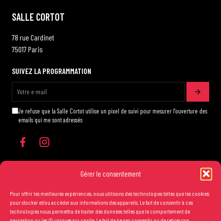
SALLE CORTOT
78 rue Cardinet
75017 Paris
SUIVEZ LA PROGRAMMATION
Je refuse que la Salle Cortot utilise un pixel de suivi pour mesurer l'ouverture des
emails qui me sont adressés
Gérer le consentement
Pour offrir les meilleures expériences, nous utilisons des technologies telles que les cookies
Les conditions générales de vente
pour stocker et/ou accéder aux informations des appareils. Le fait de consentir à ces
technologies nous permettra de traiter des données telles que le comportement de
Mentions légales
navigation ou les ID uniques sur ce site. Le fait de ne pas consentir ou de retirer son