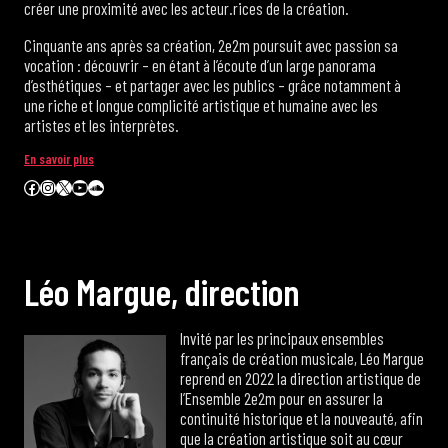
créer une proximité avec les acteur.rices de la création.
Cinquante ans après sa création, 2e2m poursuit avec passion sa
vocation : découvrir – en étant à l’écoute d’un large panorama
d’esthétiques – et partager avec les publics – grâce notamment à
une riche et longue complicité artistique et humaine avec les
artistes et les interprètes.
En savoir plus
Facebook
Instagram
X
YouTube
SoundCloud
L
é
o
M
a
r
g
u
e
,
d
i
r
e
c
t
i
o
n
Invité par les principaux ensembles
français de création musicale, Léo Margue
reprend en 2022 la direction artistique de
l’Ensemble 2e2m pour en assurer la
continuité historique et la nouveauté, afin
que la création artistique soit au cœur