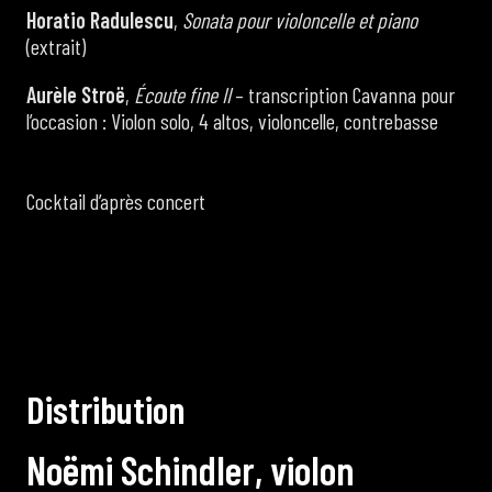
Horatio Radulescu
,
Sonata pour violoncelle et piano
(extrait)
Aurèle Stroë
,
Écoute fine II
– transcription Cavanna pour
l’occasion : Violon solo, 4 altos, violoncelle, contrebasse
Cocktail d’après concert
D
i
s
t
r
i
b
u
t
i
o
n
N
o
ë
m
i
S
c
h
i
n
d
l
e
r
,
v
i
o
l
o
n