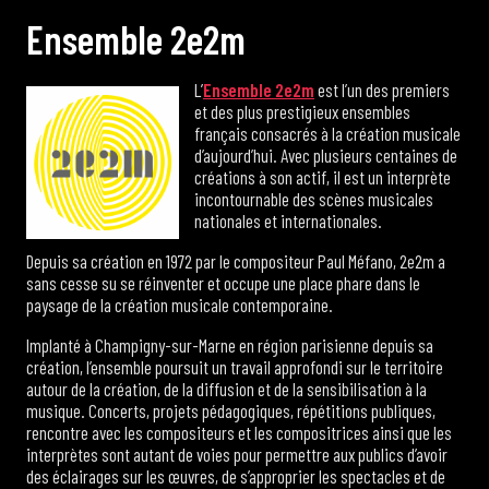
E
n
s
e
m
b
l
e
2
e
2
m
L’
Ensemble 2e2m
est l’un des premiers
et des plus prestigieux ensembles
français consacrés à la création musicale
d’aujourd’hui. Avec plusieurs centaines de
créations à son actif, il est un interprète
incontournable des scènes musicales
nationales et internationales.
Depuis sa création en 1972 par le compositeur Paul Méfano, 2e2m a
sans cesse su se réinventer et occupe une place phare dans le
paysage de la création musicale contemporaine.
Implanté à Champigny-sur-Marne en région parisienne depuis sa
création, l’ensemble poursuit un travail approfondi sur le territoire
autour de la création, de la diffusion et de la sensibilisation à la
musique. Concerts, projets pédagogiques, répétitions publiques,
rencontre avec les compositeurs et les compositrices ainsi que les
interprètes sont autant de voies pour permettre aux publics d’avoir
des éclairages sur les œuvres, de s’approprier les spectacles et de