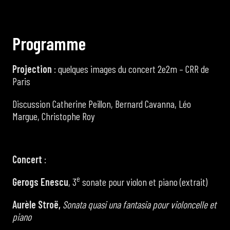
P
r
o
g
r
a
m
m
e
Projection
: quelques images du concert 2e2m – CRR de
Paris
Discussion Catherine Peillon, Bernard Cavanna, Léo
Margue, Christophe Roy
Concert
:
e
Gerogs Enescu
, 3
sonate pour violon et piano (extrait)
Aurèle Stroë,
Sonata quasi una fantasia pour violoncelle et
piano