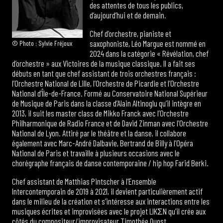
des attentes de tous les publics,
d’aujourd’hui et de demain.
Chef d’orchestre, pianiste et
saxophoniste, Léo Margue est nommé en
© Photo : Sylvie Fréjoux
2024 dans la catégorie « Révélation, chef
d’orchestre » aux Victoires de la musique classique. Il a fait ses
débuts en tant que chef assistant de trois orchestres français :
l’Orchestre National de Lille, l’Orchestre de Picardie et l’Orchestre
National d’Île-de-France. Formé au Conservatoire National Supérieur
de Musique de Paris dans la classe d’Alain Altinoglu qu’il intègre en
2013, il suit les master class de Mikko Franck avec l’Orchestre
Philharmonique de Radio France et de David Zinman avec l’Orchestre
National de Lyon. Attiré par le théâtre et la danse, il collabore
également avec Marc-André Dalbavie, Bertrand de Billy à l’Opéra
National de Paris et travaille à plusieurs occasions avec le
chorégraphe français de danse contemporaine / hip hop Farid Berki.
Chef assistant de Matthias Pintscher à l’Ensemble
Intercontemporain de 2019 à 2021, il devient particulièrement actif
dans le milieu de la création et s’intéresse aux interactions entre les
musiques écrites et improvisées avec le projet LIKΣN qu’il crée aux
côtés du compositeur/improvisateur Timothée Quost.