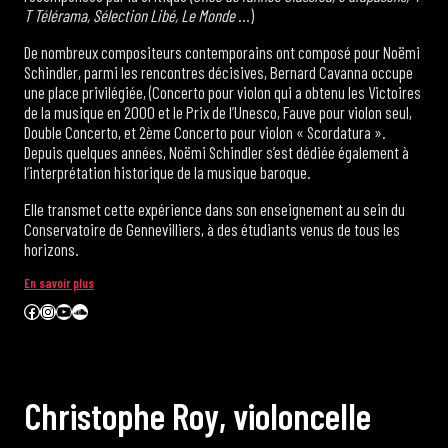
T Télérama, Sélection Libé, Le Monde
…)
De nombreux compositeurs contemporains ont composé pour Noëmi
Schindler, parmi les rencontres décisives, Bernard Cavanna occupe
une place privilégiée, (Concerto pour violon qui a obtenu les Victoires
de la musique en 2000 et le Prix de l’Unesco, Fauve pour violon seul,
Double Concerto, et 2ème Concerto pour violon « Scordatura ».
Depuis quelques années, Noëmi Schindler s’est dédiée également à
l’interprétation historique de la musique baroque.
Elle transmet cette expérience dans son enseignement au sein du
Conservatoire de Gennevilliers, à des étudiants venus de tous les
horizons.
En savoir plus
Facebook
Instagram
YouTube
SoundCloud
C
h
r
i
s
t
o
p
h
e
R
o
y
,
v
i
o
l
o
n
c
e
l
l
e