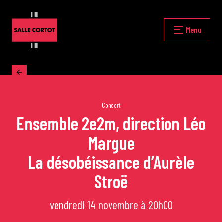
Skip
to
content
Fermer
Menu
Accueil
La programmation
Concert
Ensemble 2e2m, direction Léo
Margue
Les grands concerts
La désobéissance d’Aurèle
Les Masterclasses
Stroë
vendredi 14 novembre à 20h00
Les Rencontres Musicales