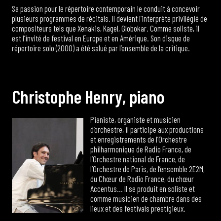
Sa passion pour le répertoire contemporain le conduit à concevoir
plusieurs programmes de récitals. Il devient l’interprète privilégié de
compositeurs tels que Xenakis, Kagel, Globokar. Comme soliste, il
est l’invité de festival en Europe et en Amérique. Son disque de
répertoire solo (2000) a été salué par l’ensemble de la critique.
C
h
r
i
s
t
o
p
h
e
H
e
n
r
y
,
p
i
a
n
o
Pianiste, organiste et musicien
d’orchestre, il participe aux productions
et enregistrements de l’Orchestre
philharmonique de Radio France, de
l’Orchestre national de France, de
l’Orchestre de Paris, de l’ensemble 2E2M,
du Chœur de Radio France, du chœur
Accentus… Il se produit en soliste et
comme musicien de chambre dans des
lieux et des festivals prestigieux.