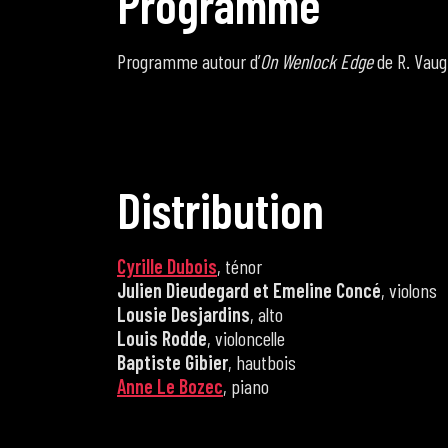
P
r
o
g
r
a
m
m
e
Programme autour d’
On Wenlock Edge
de R. Vaug
D
i
s
t
r
i
b
u
t
i
o
n
Cyrille Dubois
, ténor
Julien Dieudegard et Emeline Concé
, violons
Lousie Desjardins
, alto
Louis Rodde
, violoncelle
Baptiste Gibier
, hautbois
Anne Le Bozec
, piano