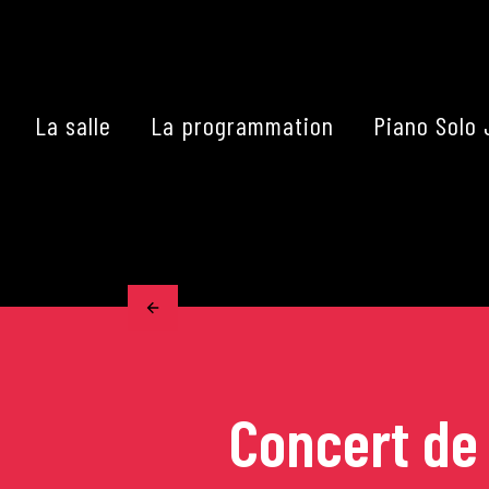
Skip
to
content
La salle
La programmation
Piano Solo 
Accueil
La programmation
Les grands concerts
Les Masterclasses
Concert de
Les Rencontres Musical