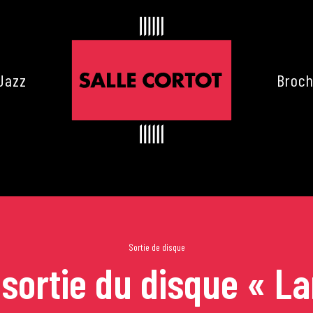
Jazz
Broch
Sortie de disque
 sortie du disque « L
es de Cortot