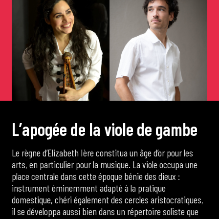
de Cortot
Concerts de midi et demi
Scolaires / Pass Culture
Piano Solo Jazz
L
’
a
p
o
g
é
e
d
e
l
a
v
i
o
l
e
d
e
g
a
m
b
e
La salle
Le règne d’Elizabeth Ière constitua un âge d’or pour les
arts, en particulier pour la musique. La viole occupa une
place centrale dans cette époque bénie des dieux :
L’événementiel
instrument éminemment adapté à la pratique
domestique, chéri également des cercles aristocratiques,
il se développa aussi bien dans un répertoire soliste que
Les contacts