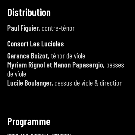
D
i
s
t
r
i
b
u
t
i
o
n
Paul Figuier
, contre-ténor
C
o
n
s
o
r
t
L
e
s
L
u
c
i
o
l
e
s
Garance Boizot,
ténor de viole
Myriam Rignol et Manon Papasergio,
basses
de viole
Lucile Boulanger
, dessus de viole & direction
P
r
o
g
r
a
m
m
e