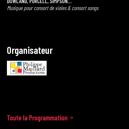
DOWLAND, PURCELL, SIMPSON…
Musique pour consort de violes & consort songs
O
r
g
a
n
i
s
a
t
e
u
r
Toute la Programmation