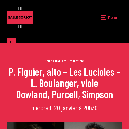
Skip
to
content
Fermer
Menu
Accueil
La programmation
Philipe Maillard Productions
P. Figuier, alto – Les Lucioles –
L. Boulanger, viole
Les grands concerts
Dowland, Purcell, Simpson
Les Masterclasses
mercredi 20 janvier à 20h30
Les Rencontres Musicales