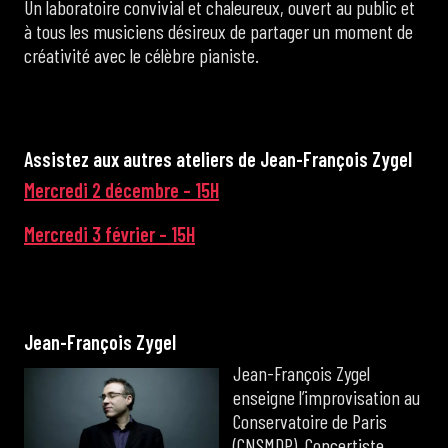
Un laboratoire convivial et chaleureux, ouvert au public et
à tous les musiciens désireux de partager un moment de
créativité avec le célèbre pianiste.
A
s
s
i
s
t
e
z
a
u
x
a
u
t
r
e
s
a
t
e
l
i
e
r
s
d
e
J
e
a
n
-
F
r
a
n
ç
o
i
s
Z
y
g
e
l
Mercredi 2 décembre – 15H
Mercredi 3 février – 15H
J
e
a
n
-
F
r
a
n
ç
o
i
s
Z
y
g
e
l
Jean-François Zygel
enseigne l’improvisation au
Conservatoire de Paris
(CNSMDP). Concertiste