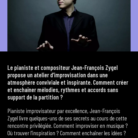
de Cortot
Concerts de midi et demi
Scolaires / Pass Culture
Le pianiste et compositeur Jean-François Zygel
Piano Solo Jazz
propose un atelier d’improvisation dans une
atmosphère conviviale et inspirante. Comment créer
et enchaîner mélodies, rythmes et accords sans
La salle
support de la partition ?
Pianiste improvisateur par excellence, Jean-François
L’événementiel
Zygel livre quelques-uns de ses secrets au cours de cette
rencontre privilégiée. Comment improviser en musique ?
Où trouver l’inspiration ? Comment enchaîner les idées ?
Les contacts