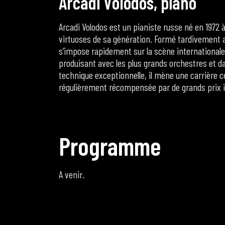
A
r
c
a
d
i
V
o
l
o
d
o
s
,
p
i
a
n
o
Arcadi Volodos est un pianiste russe né en 1972
virtuoses de sa génération. Formé tardivement au
s’impose rapidement sur la scène internationale
produisant avec les plus grands orchestres et da
technique exceptionnelle, il mène une carrière ce
régulièrement récompensée par de grands prix 
P
r
o
g
r
a
m
m
e
A venir.