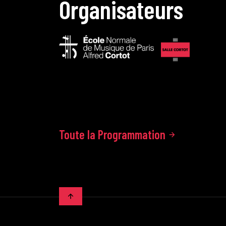
O
r
g
a
n
i
s
a
t
e
u
r
s
Toute la Programmation