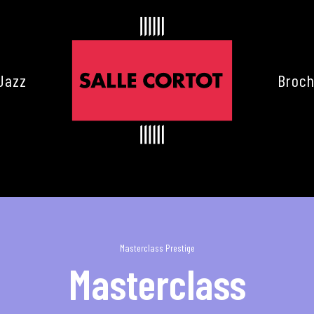
Jazz
Broch
Masterclass Prestige
Masterclass
es de Cortot