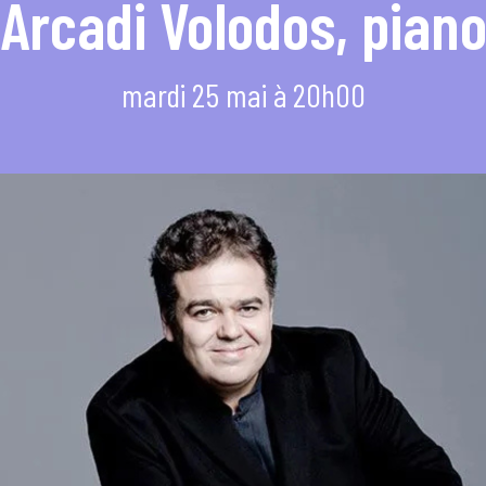
Arcadi Volodos, pian
mi
mardi 25 mai à 20h00
e