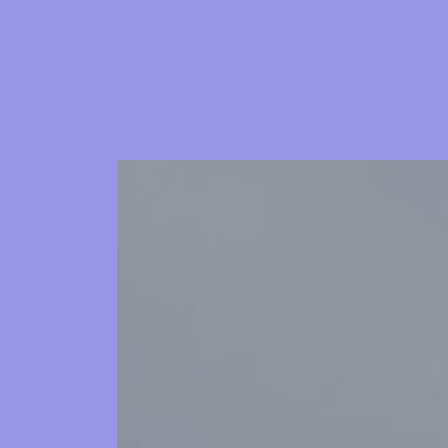
Concerts de midi et de
Scolaires / Pass Cultur
Piano Solo Jazz
La salle
L’événementiel
Les contacts