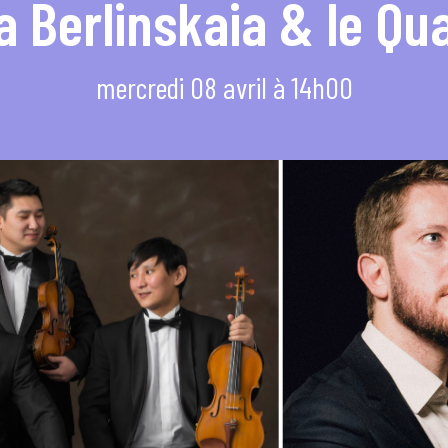
a Berlinskaia & le Qu
mi
mercredi 08 avril à 14h00
e