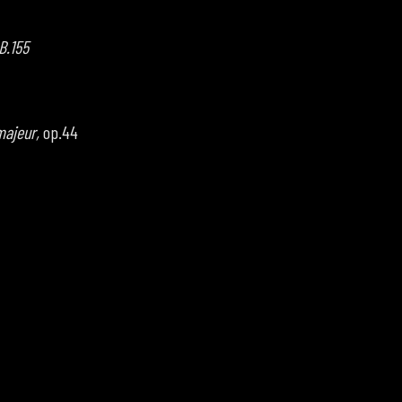
B.155
majeur,
op.44