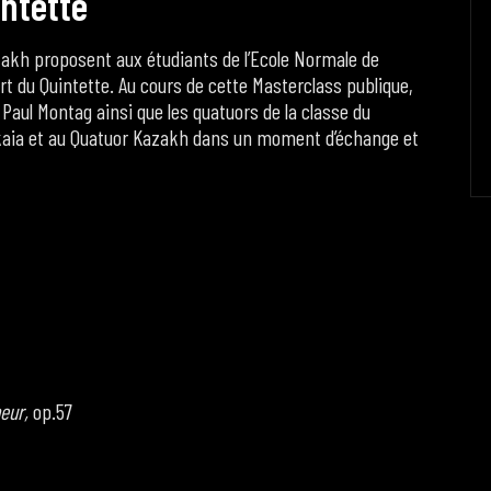
n
t
e
t
t
e
azakh proposent aux étudiants de l’Ecole Normale de
rt du Quintette. Au cours de cette Masterclass publique,
 Paul Montag ainsi que les quatuors de la classe du
nskaia et au Quatuor Kazakh dans un moment d’échange et
neur,
op.57