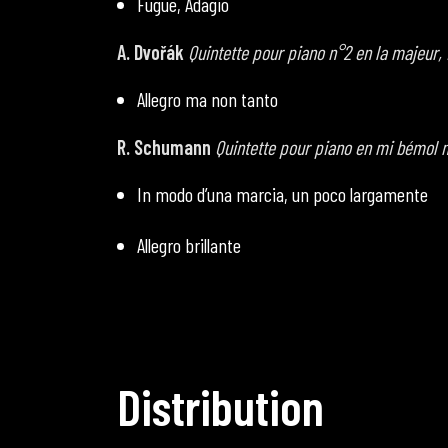
Fugue, Adagio
A.
Dvořák
Quintette pour piano n°2 en la majeur, 
Allegro ma non tanto
R.
Schumann
Quintette pour piano en mi bémol 
In modo d’una marcia, un poco largamente
Allegro brillante
D
i
s
t
r
i
b
u
t
i
o
n