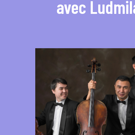
avec Ludmil
Concerts de midi et de
Scolaires / Pass Cultur
Piano Solo Jazz
La salle
L’événementiel
Les contacts