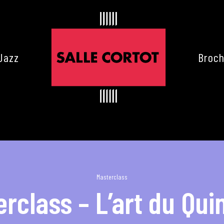
Jazz
Broch
Masterclass
rclass – L’art du Qui
es de Cortot