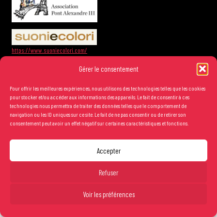
https://www.suoniecolori.com/
Gérer le consentement
Pour offrir les meilleures expériences, nous utilisons des technologies telles que les cookies
pour stocker et/ou accéder aux informations des appareils. Le fait de consentir à ces
technologies nous permettra de traiter des données telles que le comportement de
navigation ou les ID uniques sur ce site. Le fait de ne pas consentir ou de retirer son
consentement peut avoir un effet négatif sur certaines caractéristiques et fonctions.
SALLE CORTOT
Accepter
78 rue Cardinet
75017 Paris
Tarif plein : 30€
Refuser
Réserver
Tarif Duo : 50€
SUIVEZ LA PROGRAMMATION
Étudiants : 15€
Voir les préférences
Enfants (-12 ans) et étudiants de l’École Normale : Gratuit
Informations billetterie et réservations