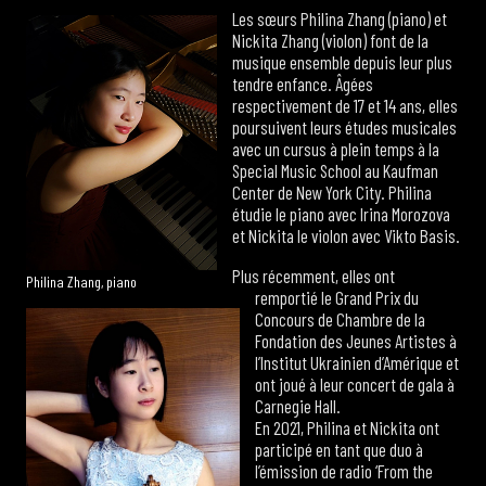
Les sœurs Philina Zhang (piano) et
Nickita Zhang (violon) font de la
musique ensemble depuis leur plus
tendre enfance. Âgées
respectivement de 17 et 14 ans, elles
poursuivent leurs études musicales
avec un cursus à plein temps à la
Special Music School au Kaufman
Center de New York City. Philina
étudie le piano avec Irina Morozova
et Nickita le violon avec Vikto Basis.
Plus récemment, elles ont
Philina Zhang, piano
remportié le Grand Prix du
Concours de Chambre de la
Fondation des Jeunes Artistes à
l’Institut Ukrainien d’Amérique et
ont joué à leur concert de gala à
Carnegie Hall.
En 2021, Philina et Nickita ont
participé en tant que duo à
l’émission de radio ‘From the