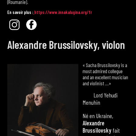
(Roumanie).
E
n
s
a
v
o
i
r
p
l
u
s
:
h
t
t
p
s
:
/
/
w
w
w
.
i
n
n
a
k
a
l
u
g
i
n
a
.
o
r
g
/
f
r
Alexandre Brussilovsky, violon
« Sacha Brussilovsky is a
most admired collegue
and an excellent musician
and violinist …»
Lord Yehudi
Menuhin
Né en Ukraine,
Alexandre
Brussilovsky
fait