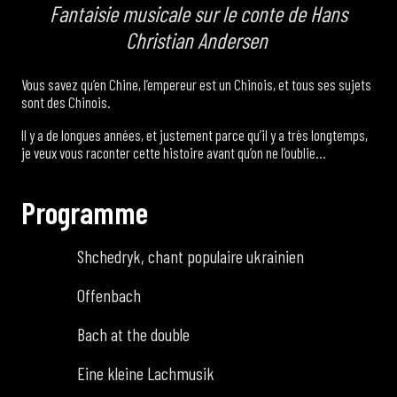
Fantaisie musicale sur le conte de Hans
Christian Andersen
Vous savez qu’en Chine, l’empereur est un Chinois, et tous ses sujets
sont des Chinois.
Il y a de longues années, et justement parce qu’il y a très longtemps,
je veux vous raconter cette histoire avant qu’on ne l’oublie…
P
r
o
g
r
a
m
m
e
Shchedryk, chant populaire ukrainien
Offenbach
Bach at the double
Eine kleine Lachmusik