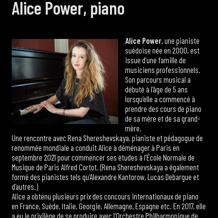
Alice Power, piano
Alice Power
, une pianiste
suédoise née en 2000, est
issue d’une famille de
musiciens professionnels.
Son parcours musical a
débuté à l’âge de 5 ans
lorsqu’elle a commencé à
prendre des cours de piano
de sa mère et de sa grand-
mère.
Une rencontre avec Rena Shereshevskaya, pianiste et pédagogue de
renommée mondiale a conduit Alice à déménager à Paris en
septembre 2021 pour commencer ses études à l’École Normale de
Musique de Paris Alfred Cortot. (Rena Shereshevskaya a également
formé des pianistes tels qu’Alexandre Kantorow, Lucas Debargue et
d’autres.)
Alice a obtenu plusieurs prix des concours internationaux de piano
en France, Suède, Italie, Georgie, Allemagne, Espagne etc. En 2017, elle
a eu le privilège de se produire avec l’Orchestre Philharmonique de