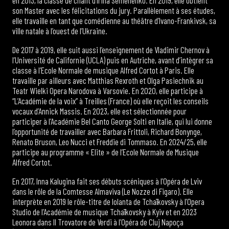
son Master avec les félicitations du jury. Parallèlement à ses études,
elle travaille en tant que comédienne au théâtre d’Ivano-Frankivsk, sa
ville natale à l’ouest de l’Ukraine.
De 2017 à 2019, elle suit aussi l’enseignement de Vladimir Chernov à
l’Université de Californie (UCLA) puis en Autriche, avant d’intègrer sa
classe à l’Ecole Normale de musique Alfred Cortot à Paris. Elle
travaille par ailleurs avec Matthias Rexroth et Olga Pasiechnik au
Teatr Wielki Opera Narodova à Varsovie. En 2020, elle participe à
“L’Académie de la voix” à Treilles (France) où elle reçoit les conseils
vocaux d’Annick Massis. En 2023, elle est sélectionnée pour
participer à l’Académie Bel Canto George Solti en Italie, qui lui donne
l’opportunité de travailler avec Barbara Frittoli, Richard Bonynge,
Renato Bruson, Leo Nucci et Freddie di Tommaso. En 2024/25, elle
participe au programme « Elite » de l’Ecole Normale de Musique
Alfred Cortot.
En 2017, Inna Kalugina fait ses débuts scéniques à l’Opéra de Lviv
dans le rôle de la Comtesse Almaviva (Le Nozze di Figaro). Elle
interprète en 2019 le rôle-titre de Iolanta de Tchaïkovsky à l’Opera
Studio de l’Académie de musique Tchaïkovsky à Kyiv et en 2023
Leonora dans Il Trovatore de Verdi à l’Opéra de Cluj Napoça