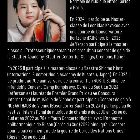
Normale de Musique Alfred Cortot
à Paris.
En 2024 il participe au Master-
classe de Leonidas Kavakos avec
une bourse du Conservatoire
Horizons d’Athènes. En 2023
Jefferson participe à la master-
classe du Professeur Igudesman et se produit au concert de gala de
la Stauffer Academy (Stauffer Center for Strings, Crémone, Italie).
En 2023 il participe à la master-classe du Maestro Shlomo Mintz
(International Summer Music Academy de Kusatsu, Japon). En 2023 il
se produit au 70e anniversaire de la convention ROK-U.S. Alliance
Friendship Concert (Camp Humphreys, Corée du Sud). En 2023
Jefferson est lauréat de Premier Grand Prix au 4e Concours
international de musique de Vienne et participe au Concert de gala à
MOZARTHAUS de Vienne (Bösendorfer Saal). En 2023 il participe au 6e
Festival international de musique de chambre de JEJU en Corée du
Sud et en 2022 au 78e « Youth Concerto Night » avec l’Orchestre
philharmonique de Busan (Corée du Sud) 2022 ainsi qu’au Concert
pour la paix en mémoire de la guerre de Corée des Nations Unies
(Busan, Corée du Sud).