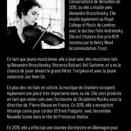
Conservatoire de Versailles en
2015, ou elle a étudié avec
Alexandre Brussilovsky. Elle
étudié également au Royal
College of Music de Londres
avec le docteur Felix Andrievsky.
Elle est titulaire d’un prix RCM
soutenu par le Henry Wood
Accommodation Trust.
En tant que jeune musicienne, elle a joué avec des musiciens tels
qu’Alexandre Brussilovsky, Vincenzo Balzani, Kei Saotome, et a eu la
chance de jouer devant le grand Viktor Tretjakov et avec la jeune
violoniste Joo Yeon Sir.
En plus des recitals en soliste, la musique de chambre occupent
également une place très importante dans sa vie. Elle s’est produite
en tant que violon solo avec l’orchestre de l’Académie Musika sous la
direction de Pierre Bleuse en France. En 2015, elle a enregistré
l’étrange conte pour cordes d’Efrem Podgaits avec l’ensemble
Nouvelle Scène dans le rôle de Princesse Violina.
En 2019, elle a effectué une tournée d’orchestre en Allemagne pour