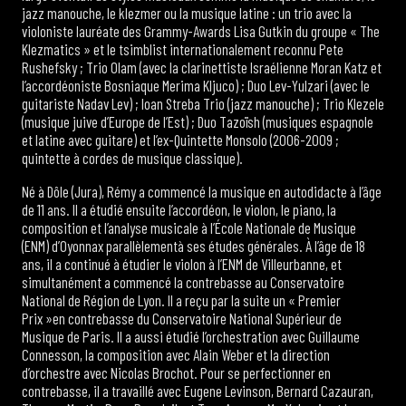
jazz manouche, le klezmer ou la musique latine : un trio avec la
violoniste lauréate des Grammy-Awards Lisa Gutkin du groupe « The
Klezmatics » et le tsimblist internationalement reconnu Pete
Rushefsky ; Trio Olam (avec la clarinettiste Israélienne Moran Katz et
l’accordéoniste Bosniaque Merima Kljuco) ; Duo Lev-Yulzari (avec le
guitariste Nadav Lev) ; Ioan Streba Trio (jazz manouche) ; Trio Klezele
(musique juive d’Europe de l’Est) ; Duo Tazoïsh (musiques espagnole
et latine avec guitare) et l’ex-Quintette Monsolo (2006-2009 ;
quintette à cordes de musique classique).
Né à Dôle (Jura), Rémy a commencé la musique en autodidacte à l’âge
de 11 ans. Il a étudié ensuite l’accordéon, le violon, le piano, la
composition et l’analyse musicale à l’École Nationale de Musique
(ENM) d’Oyonnax parallèlementà ses études générales. À l’âge de 18
ans, il a continué à étudier le violon à l’ENM de Villeurbanne, et
simultanément a commencé la contrebasse au Conservatoire
National de Région de Lyon. Il a reçu par la suite un « Premier
Prix »en contrebasse du Conservatoire National Supérieur de
Musique de Paris. Il a aussi étudié l’orchestration avec Guillaume
Connesson, la composition avec Alain Weber et la direction
d’orchestre avec Nicolas Brochot. Pour se perfectionner en
contrebasse, il a travaillé avec Eugene Levinson, Bernard Cazauran,