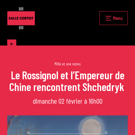
Skip
to
content
Fermer
Menu
Accueil
La programmation
Mille et une notes
Le Rossignol et l’Empereur de
Chine rencontrent Shchedryk
Les grands concerts
dimanche 02 février à 16h00
Les Masterclasses
Les Rencontres Musicales