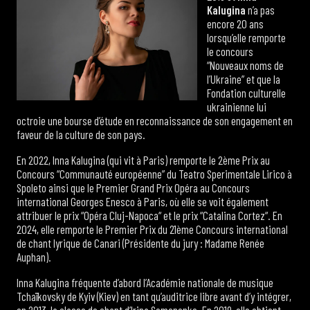
Kalugina
n’a pas
encore 20 ans
lorsqu’elle remporte
le concours
“Nouveaux noms de
l’Ukraine” et que la
Fondation culturelle
ukrainienne lui
octroie une bourse d’étude en reconnaissance de son engagement en
faveur de la culture de son pays.
En 2022, Inna Kalugina (qui vit à Paris) remporte le 2ème Prix au
Concours “Communauté européenne” du Teatro Sperimentale Lirico à
Spoleto ainsi que le Premier Grand Prix Opéra au Concours
international Georges Enesco à Paris, où elle se voit également
attribuer le prix “Opéra Cluj-Napoca“ et le prix “Catalina Cortez“. En
2024, elle remporte le Premier Prix du 21ème Concours international
de chant lyrique de Canari (Présidente du jury : Madame Renée
Auphan).
Inna Kalugina fréquente d’abord l’Académie nationale de musique
Tchaïkovsky de Kyiv (Kiev) en tant qu’auditrice libre avant d’y intégrer,
en 2013, la classe de chant d’Irina Semenenko. En 2019, elle obtient