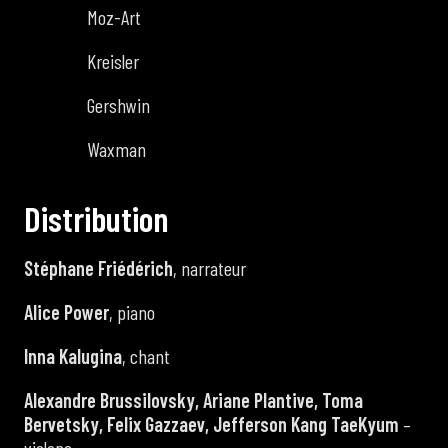
Moz-Art
Kreisler
Gershwin
Waxman
D
i
s
t
r
i
b
u
t
i
o
n
Stéphane Friédérich
, narrateur
Alice Power
, piano
Inna Kalugina
, chant
Alexandre Brussilovsky, Ariane Plantive, Toma
Bervetsky, Felix Gazzaev, Jefferson Kang TaeKyum
–
violons