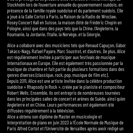
Stockholm lors de l’ouverture annuelle du gouvernement suédois, en
présence de la famille royale suédoise et du parlement suédois. Elle
a joué à la Salle Cortot à Paris, la Maison de la Radio de Wroclaw,
Rosey Concert Hall en Suisse, la maison d’été de Frédéric Chopin en
Pologne, ainsi que dans des pays tels que la Chine, l’Angleterre, la
Roumanie, la Jordanie, l’Italie, la Norvège, et la Géorgie.
Alice a collaboré avec des musiciens tels que Renaud Capuçon, Gábor
Takács-Nagy, Rafael Payare, Marc Soustrot, et d’autres. De plus, Alice
est régulièrement invitée à participer aux festivals de musique
internationaux en Europe. Elle est également très passionnée par la
musique de chambre et fait partie du plusieurs formations dans des
genres diverses (classique, rock, pop, musique de film etc).
Depuis 2011, Alice est une artiste invitée dans la célèbre production
suédoise « Rhapsody in Rock », créée par le pianiste et compositeur
Robert Wells. Ensemble, ils ont entrepris de nombreuses tournées
dans les principales salles de concert et arènes de Suède, ainsi qu’en
Angleterre et en Chine. Leurs performances ont également été
diffusées régulièrement à la télévision.
Alice a obtenu son diplôme de Master en musicologie et
interprétation de piano en juin 2023 à l’École Normale de Musique de
Paris Alfred Cortot et l’Université de Versailles après avoir rédigé un