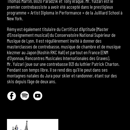
Thomas Martin, Bozo Paradzik et Tony Araque. Mr. Yulzari est le
premier contrebassiste a avoir été accepté dans le prestigieux
programme « Artist Diploma in Performance » de la Juilliard School à
New York.
Rémy est également titulaire du Certificat d’Aptitude (Master
d’Enseignement musical) du Conservatoire National Supérieur de
Musique de Lyon. Il est régulièrement invité à donner des
masterclasses de contrebasse, musique de chambre et de musique
klezmer au Japon (Koshin RKC Hall) et partout en France (ENM
d’Oyonnax, Rencontres Musicales Internationales des Graves).
Mr. Yulzari joue sur une contrebasse B21 du luthier Patrick Charton.
Pendant son temps libre, il se rend dès qu’il le peut dans ses
montagnes natales du Jura pour skier et randonner, étant sur des
skis depuis l’âge de deux ans.