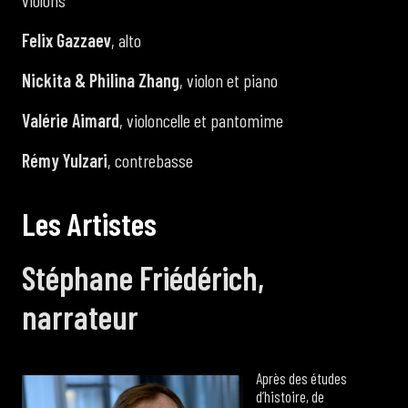
Felix Gazzaev
, alto
Nickita & Philina Zhang
, violon et piano
Valérie Aimard
, violoncelle et pantomime
Rémy Yulzari
, contrebasse
L
e
s
A
r
t
i
s
t
e
s
Stéphane Friédérich,
narrateur
Après des études
d’histoire, de