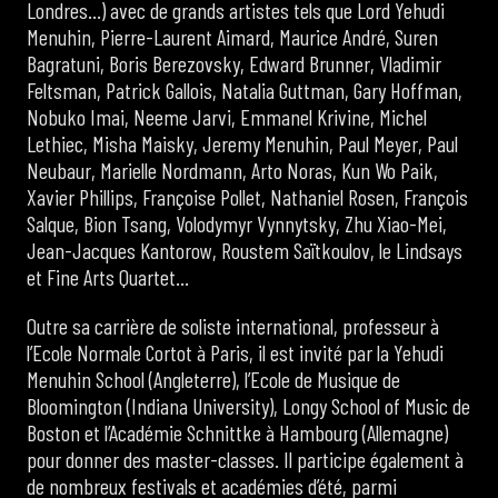
Londres…) avec de grands artistes tels que Lord Yehudi
Menuhin, Pierre-Laurent Aimard, Maurice André, Suren
Bagratuni, Boris Berezovsky, Edward Brunner, Vladimir
Feltsman, Patrick Gallois, Natalia Guttman, Gary Hoffman,
Nobuko Imai, Neeme Jarvi, Emmanel Krivine, Michel
Lethiec, Misha Maisky, Jeremy Menuhin, Paul Meyer, Paul
Neubaur, Marielle Nordmann, Arto Noras, Kun Wo Paik,
Xavier Phillips, Françoise Pollet, Nathaniel Rosen, François
Salque, Bion Tsang, Volodymyr Vynnytsky, Zhu Xiao-Mei,
Jean-Jacques Kantorow, Roustem Saïtkoulov, le Lindsays
et Fine Arts Quartet…
Outre sa carrière de soliste international, professeur à
l’Ecole Normale Cortot à Paris, il est invité par la Yehudi
Menuhin School (Angleterre), l’Ecole de Musique de
Bloomington (Indiana University), Longy School of Music de
Boston et l’Académie Schnittke à Hambourg (Allemagne)
pour donner des master-classes. Il participe également à
de nombreux festivals et académies d’été, parmi