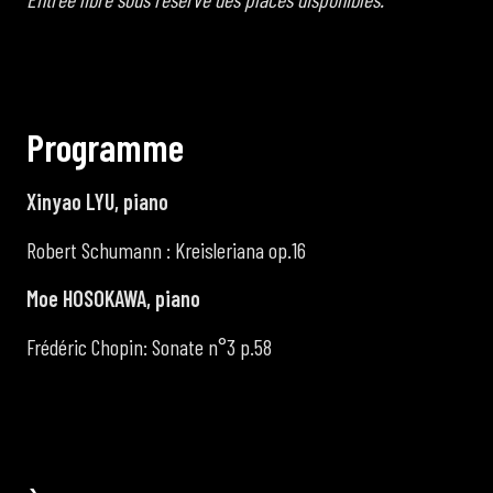
P
r
o
g
r
a
m
m
e
Xinyao LYU, piano
Robert Schumann : Kreisleriana op.16
Moe HOSOKAWA, piano
Frédéric Chopin: Sonate n°3 p.58