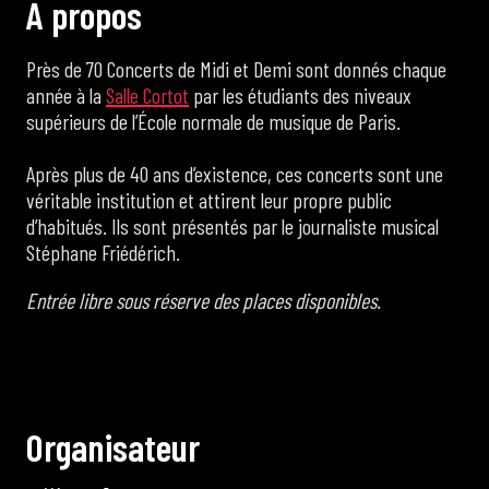
À
p
r
o
p
o
s
Près de 70 Concerts de Midi et Demi sont donnés chaque
année à la
Salle Cortot
par les étudiants des niveaux
supérieurs de l’École normale de musique de Paris.
Après plus de 40 ans d’existence, ces concerts sont une
véritable institution et attirent leur propre public
d’habitués. Ils sont présentés par le journaliste musical
Stéphane Friédérich.
Entrée libre sous réserve des places disponibles.
O
r
g
a
n
i
s
a
t
e
u
r