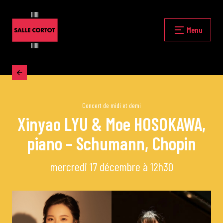
Skip
to
content
Fermer
Menu
Accueil
La programmation
Concert de midi et demi
Xinyao LYU & Moe HOSOKAWA,
piano – Schumann, Chopin
Les grands concerts
mercredi 17 décembre à 12h30
Les Masterclasses
Les Rencontres Musicales