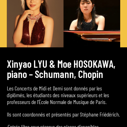
de Cortot
Concerts de midi et demi
Scolaires / Pass Culture
X
i
n
y
a
o
L
Y
U
&
M
o
e
H
O
S
O
K
A
W
A
,
Piano Solo Jazz
p
i
a
n
o
–
S
c
h
u
m
a
n
n
,
C
h
o
p
i
n
La salle
Les Concerts de Midi et Demi sont donnés par les
diplômés, les étudiants des niveaux supérieurs et les
professeurs de l’École Normale de Musique de Paris.
L’événementiel
Ils sont coordonnés et présentés par Stéphane Friédérich.
Les contacts
Entrée libre sous réserve des places disponibles.