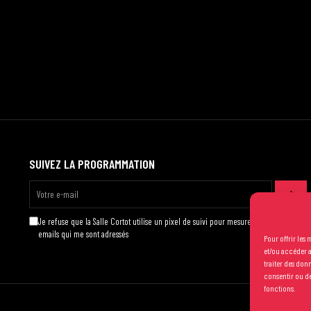
SUIVEZ LA PROGRAMMATION
Je refuse que la Salle Cortot utilise un pixel de suivi pour mesurer l'ouverture des
emails qui me sont adressés
Pour offrir les
et/ou accéder a
traiter des don
consentir ou de
fonctions.