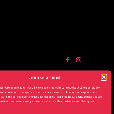
Gérer le consentement
 meilleures expériences, nous utilisons des technologies telles que les cookies pour stocker
ux informations des appareils. Le fait de consentir à ces technologies nous permettra de
nées telles que le comportement de navigation ou les ID uniques sur ce site. Le fait de ne pas
 retirer son consentement peut avoir un effet négatif sur certaines caractéristiques et