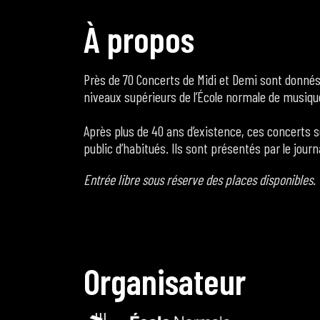
À
p
r
o
p
o
s
Près de 70 Concerts de Midi et Demi sont donné
niveaux supérieurs de l’École normale de musiqu
Après plus de 40 ans d’existence, ces concerts so
public d’habitués. Ils sont présentés par le jour
Entrée libre sous réserve des places disponibles.
O
r
g
a
n
i
s
a
t
e
u
r