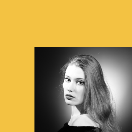
Concerts de midi et de
Scolaires / Pass Cultur
Piano Solo Jazz
La salle
L’événementiel
Les contacts