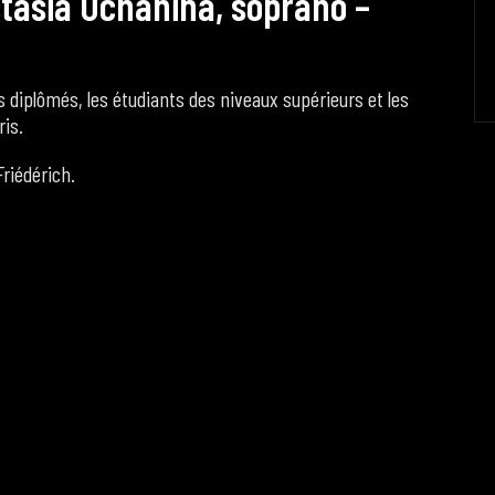
s
t
a
s
i
a
O
c
h
a
n
i
n
a
,
s
o
p
r
a
n
o
–
 diplômés, les étudiants des niveaux supérieurs et les
ris.
riédérich.