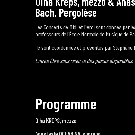
O
l
h
a
K
r
e
p
s
,
m
e
z
z
o
&
A
n
a
B
a
c
h
,
P
e
r
g
o
l
è
s
e
Les Concerts de Midi et Demi sont donnés par les
professeurs de l’École Normale de Musique de Pa
Ils sont coordonnés et présentés par Stéphane F
Entrée libre sous réserve des places disponibles.
P
r
o
g
r
a
m
m
e
Olha KREPS, mezzo
Anastasia OCHANINA, soprano