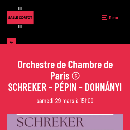
Skip
to
content
Fermer
Menu
Accueil
Orchestre de Chambre de
La programmation
Paris ©
Les grands concerts
SCHREKER – PÉPIN – DOHNÁNYI
samedi 29 mars à 15h00
Les Masterclasses
Les Rencontres Musicales