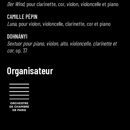
Der Wind
, pour clarinette, cor, violon, violoncelle et piano
CAMILLE PÉPIN
Luna
, pour violon, violoncelle, clarinette, cor et piano
DOHNÁNYI
Sextuor pour piano, violon, alto, violoncelle, clarinette et
cor,
op. 37
O
r
g
a
n
i
s
a
t
e
u
r