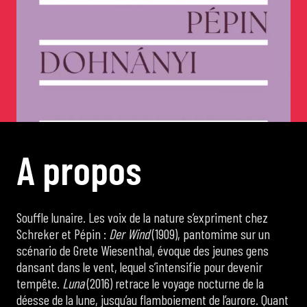
de Cortot
Concerts de midi et demi
Scolaires / Pass Culture
A
p
r
o
p
o
s
Piano Solo Jazz
La salle
Souffle lunaire. Les voix de la nature s’expriment chez
Schreker et Pépin :
Der Wind
(1909), pantomime sur un
scénario de Grete Wiesenthal, évoque des jeunes gens
L’événementiel
dansant dans le vent, lequel s’intensifie pour devenir
tempête.
Luna
(2016) retrace le voyage nocturne de la
Les contacts
déesse de la lune, jusqu’au flamboiement de l’aurore. Quant