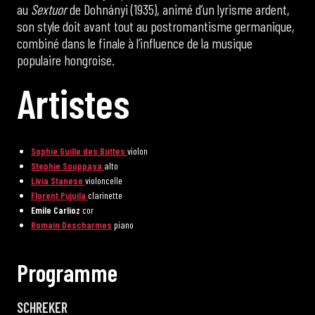
au
Sextuor
de Dohnányi (1935), animé d’un lyrisme ardent,
son style doit avant tout au postromantisme germanique,
combiné dans le finale à l’influence de la musique
populaire hongroise.
A
r
t
i
s
t
e
s
Sophie Guille des Buttes
violon
Stephie Souppaya
alto
Livia Stanese
violoncelle
Florent Pujuila
clarinette
Emile Carlioz
cor
Romain Descharmes
piano
P
r
o
g
r
a
m
m
e
SCHREKER