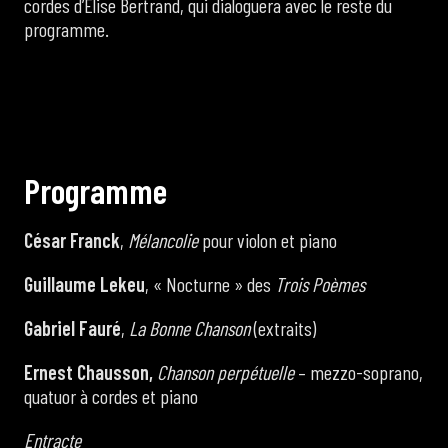
cordes d’Élise Bertrand, qui dialoguera avec le reste du
programme.
P
r
o
g
r
a
m
m
e
César Franck
,
Mélancolie
pour violon et piano
Guillaume Lekeu
, « Nocturne » des
Trois Poèmes
Gabriel Fauré
,
La Bonne Chanson
(extraits)
Ernest Chausson,
Chanson perpétuelle
– mezzo-soprano,
quatuor à cordes et piano
Entracte