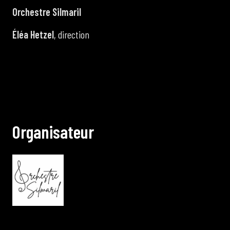
Orchestre Silmaril
Éléa Hetzel
, direction
O
r
g
a
n
i
s
a
t
e
u
r