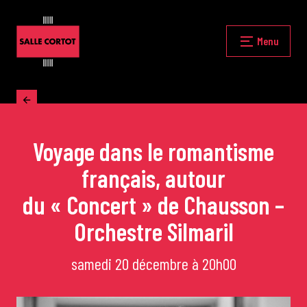
Skip
to
content
Fermer
Menu
Accueil
Voyage dans le romantisme
La programmation
français, autour
Les grands concerts
du « Concert » de Chausson –
Orchestre Silmaril
Les Masterclasses
samedi 20 décembre à 20h00
Les Rencontres Musicales