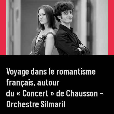
de Cortot
Concerts de midi et demi
Scolaires / Pass Culture
Piano Solo Jazz
Voyage dans le romantisme
La salle
français, autour
du « Concert » de Chausson –
L’événementiel
Orchestre Silmaril
Les contacts