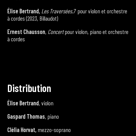
Élise Bertrand,
Les Traversées.7
pour violon et orchestre
à cordes (2023, Billaudot)
Ernest Chausson
,
Concert
pour violon, piano et orchestre
à cordes
D
i
s
t
r
i
b
u
t
i
o
n
Élise Bertrand
, violon
Gaspard Thomas
, piano
Clélia Horvat,
mezzo-soprano